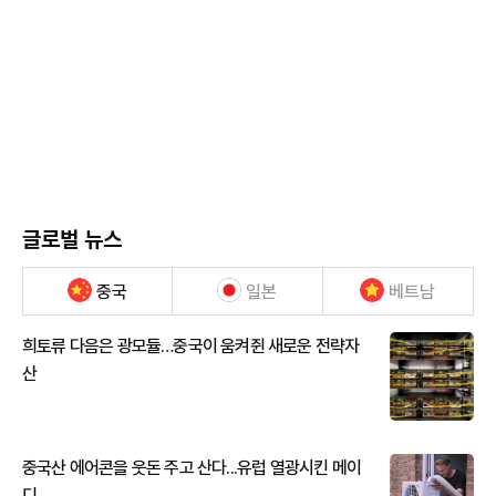
글로벌 뉴스
중국
일본
베트남
희토류 다음은 광모듈…중국이 움켜쥔 새로운 전략자
산
중국산 에어콘을 웃돈 주고 산다...유럽 열광시킨 메이
디