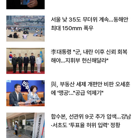
서울 낮 35도 무더위 계속…동해안
최대 150㎜ 폭우
李대통령 "군, 내란 이후 신뢰 회복
해야…지휘부 헌신해달라"
與, 부동산 세제 개편안 비판 오세훈
에 '맹공'…"공급 억제기"
합수본, 선관위 9곳 추가 압색…강남
·서초도 '투표율 허위 입력' 정황