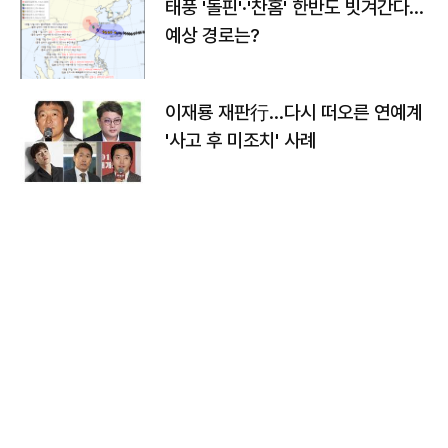
태풍 '돌핀'·'찬홈' 한반도 빗겨간다…
예상 경로는?
이재룡 재판行…다시 떠오른 연예계
'사고 후 미조치' 사례