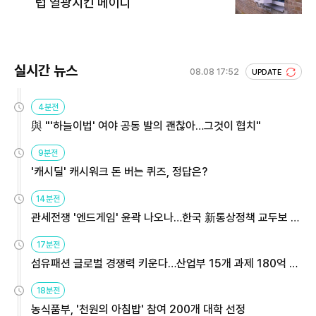
럽 열광시킨 메이디
실시간 뉴스
08.08 17:52
UPDATE
4분전
與 "'하늘이법' 여야 공동 발의 괜찮아…그것이 협치"
9분전
'캐시딜' 캐시워크 돈 버는 퀴즈, 정답은?
14분전
관세전쟁 '엔드게임' 윤곽 나오나…한국 新통상정책 교두보 활
용해야
17분전
섬유패션 글로벌 경쟁력 키운다…산업부 15개 과제 180억 지
원
18분전
농식품부, '천원의 아침밥' 참여 200개 대학 선정