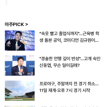
아주PICK >
"속옷 빨고 졸업식까지"…근육병 학
생 돌본 공익, 코미디언 김규원이었
다
"경솔한 언행 깊이 반성"…고개 숙인
신동엽, 무슨 일이길래?
프로야구, 주말까지 전 경기 취소…
11일 재개·오후 7시 경기 시작