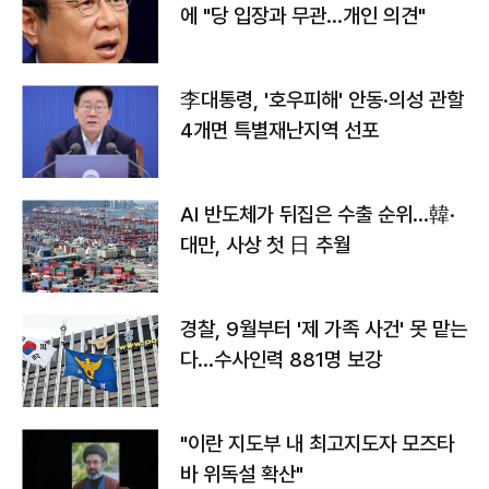
에 "당 입장과 무관…개인 의견"
李대통령, '호우피해' 안동·의성 관할
4개면 특별재난지역 선포
AI 반도체가 뒤집은 수출 순위…韓·
대만, 사상 첫 日 추월
경찰, 9월부터 '제 가족 사건' 못 맡는
다…수사인력 881명 보강
"이란 지도부 내 최고지도자 모즈타
바 위독설 확산"