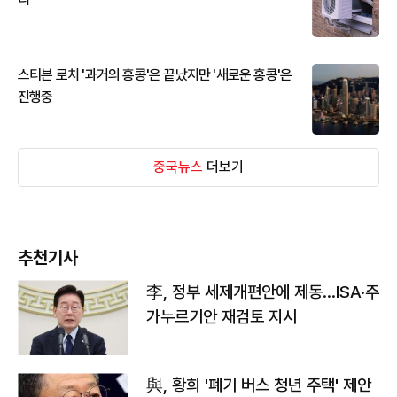
스티븐 로치 '과거의 홍콩'은 끝났지만 '새로운 홍콩'은
진행중
중국뉴스
더보기
추천기사
李, 정부 세제개편안에 제동…ISA·주
가누르기안 재검토 지시
與, 황희 '폐기 버스 청년 주택' 제안