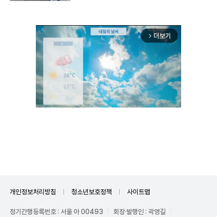
더보기
arrow_forward_ios
Unmute
개인정보처리방침
청소년보호정책
사이트맵
정기간행등록번호 : 서울 아 00493
회장·발행인 : 곽영길