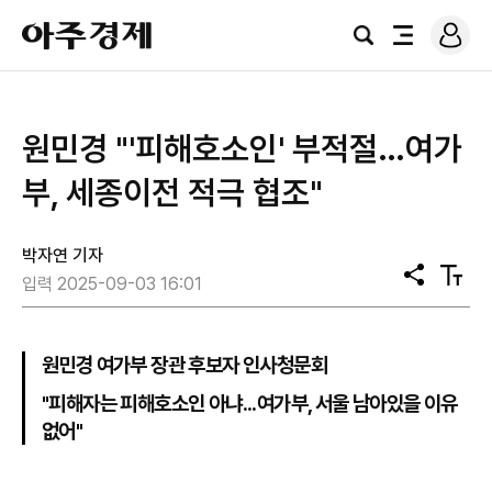
로
아
그
검
전
주
인
색
체
경
메
제
뉴
원민경 "'피해호소인' 부적절…여가
부, 세종이전 적극 협조"
박자연 기자
공
텍
입력 2025-09-03 16:01
유
스
트
크
기
원민경 여가부 장관 후보자 인사청문회
"피해자는 피해호소인 아냐...여가부, 서울 남아있을 이유
없어"