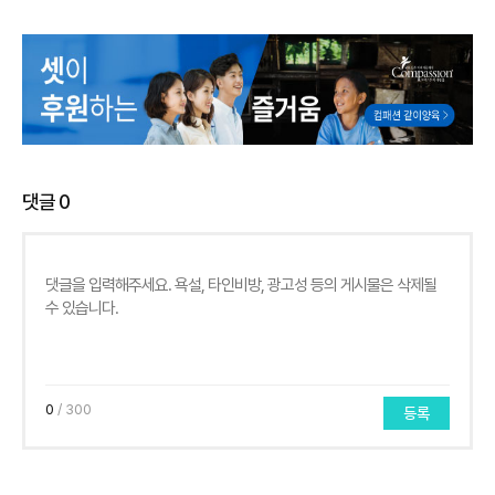
댓글
0
0
/ 300
등록