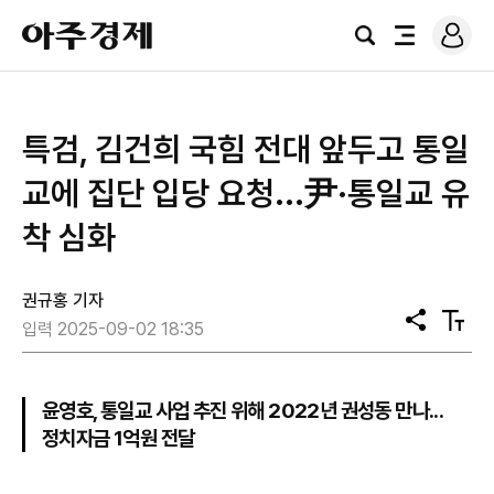
로
아
그
검
전
주
인
색
체
경
메
제
뉴
특검, 김건희 국힘 전대 앞두고 통일
교에 집단 입당 요청...尹·통일교 유
착 심화
권규홍 기자
공
텍
입력 2025-09-02 18:35
유
스
트
크
기
윤영호, 통일교 사업 추진 위해 2022년 권성동 만나...
정치자금 1억원 전달