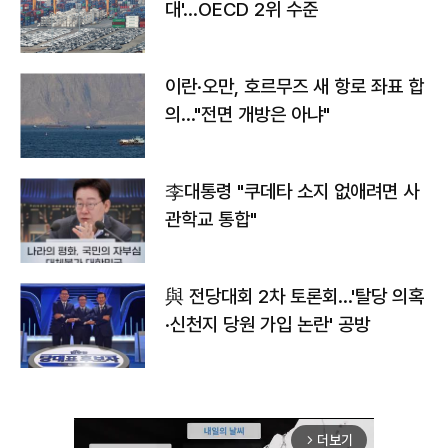
대'…OECD 2위 수준
이란·오만, 호르무즈 새 항로 좌표 합
의…"전면 개방은 아냐"
李대통령 "쿠데타 소지 없애려면 사
관학교 통합"
與 전당대회 2차 토론회…'탈당 의혹
·신천지 당원 가입 논란' 공방
더보기
arrow_forward_ios