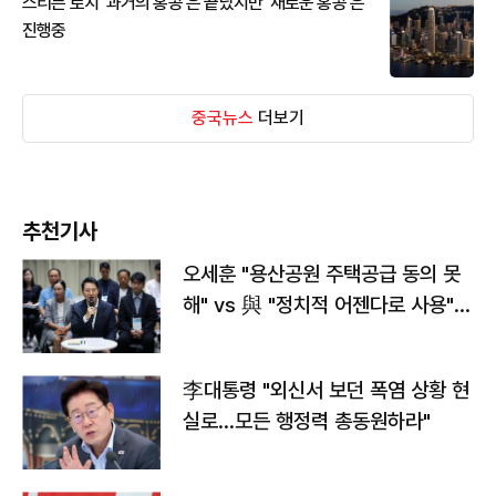
스티븐 로치 '과거의 홍콩'은 끝났지만 '새로운 홍콩'은
진행중
중국뉴스
더보기
추천기사
오세훈 "용산공원 주택공급 동의 못
해" vs 與 "정치적 어젠다로 사용"
맞불
李대통령 "외신서 보던 폭염 상황 현
실로…모든 행정력 총동원하라"