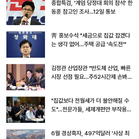
종합특검, '계엄 당정대 회의 참석' 한
동훈 참고인 조사...12일 통보
靑 홍보수석 "세금으로 집값 잡겠다
는 생각 없어…주택 공급 '속도전'"
김정관 산업장관 "반도체 산업, 빠른
시장 선점 필요…주52시간제 손봐
야"
"집값보다 전월세가 더 불안해질 수
도"…전문가들, 세제개편안 부작용
우려
6월 경상흑자, 497억달러 '사상 최