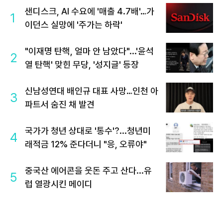
샌디스크, AI 수요에 '매출 4.7배'…가
1
이던스 실망에 '주가는 하락'
"이재명 탄핵, 얼마 안 남았다"...'윤석
2
열 탄핵' 맞힌 무당, '성지글' 등장
신남성연대 배인규 대표 사망…인천 아
3
파트서 숨진 채 발견
국가가 청년 상대로 '통수'?...청년미
4
래적금 12% 준다더니 "응, 오류야"
중국산 에어콘을 웃돈 주고 산다...유
5
럽 열광시킨 메이디