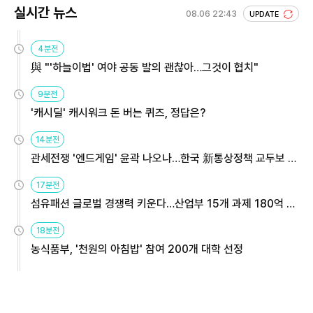
실시간 뉴스
08.06 22:43
UPDATE
4분전
與 "'하늘이법' 여야 공동 발의 괜찮아…그것이 협치"
9분전
'캐시딜' 캐시워크 돈 버는 퀴즈, 정답은?
14분전
관세전쟁 '엔드게임' 윤곽 나오나…한국 新통상정책 교두보 활
용해야
17분전
섬유패션 글로벌 경쟁력 키운다…산업부 15개 과제 180억 지
원
18분전
농식품부, '천원의 아침밥' 참여 200개 대학 선정