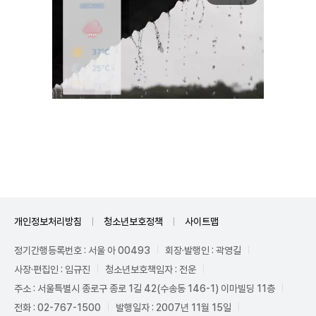
Unmute
개인정보처리방침
청소년보호정책
사이트맵
정기간행등록번호 : 서울 아 00493
회장·발행인 : 곽영길
사장·편집인 : 임규진
청소년보호책임자 : 전운
주소 : 서울특별시 종로구 종로 1길 42(수송동 146-1) 이마빌딩 11층
전화 : 02-767-1500
발행일자 : 2007년 11월 15일