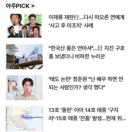
아주PICK >
이재룡 재판行…다시 떠오른 연예계
'사고 후 미조치' 사례
"한국산 물은 안마셔"…日 지진 구호
품 보냈더니 비하한 누리꾼
'태도 논란' 정준원 "난 배우 하면 안
되는 사람인가? 생각 했다"
13호 '돌핀' 이어 14호 태풍 '구지
라'·15호 태풍 '찬홈' 발생…현재 위
치와 이동경로는?