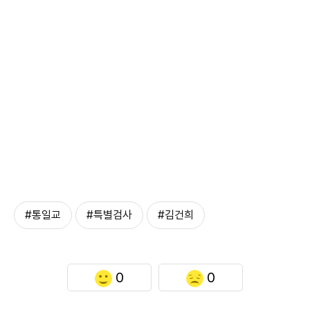
#통일교
#특별검사
#김건희
0
0