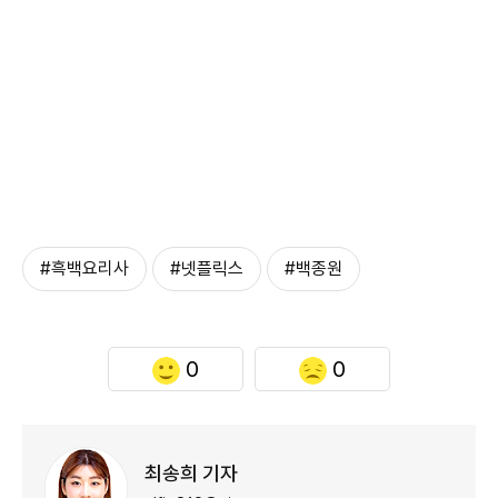
#흑백요리사
#넷플릭스
#백종원
0
0
최송희 기자