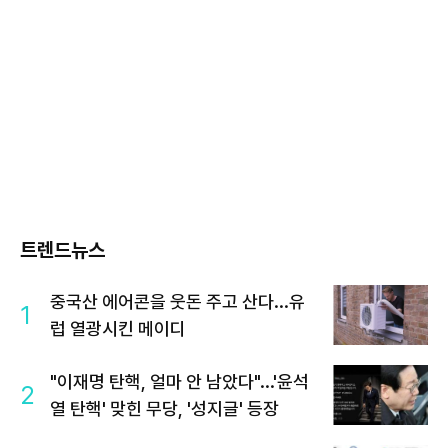
트렌드뉴스
중국산 에어콘을 웃돈 주고 산다...유
1
럽 열광시킨 메이디
"이재명 탄핵, 얼마 안 남았다"...'윤석
2
열 탄핵' 맞힌 무당, '성지글' 등장