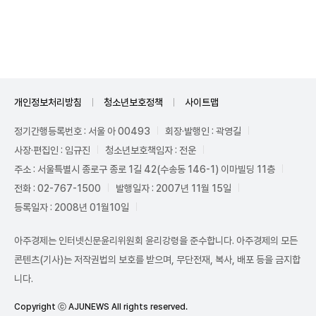
Unmute
개인정보처리방침
청소년보호정책
사이트맵
정기간행등록번호 : 서울 아 00493
회장·발행인 : 곽영길
사장·편집인 : 임규진
청소년보호책임자 : 전운
주소 : 서울특별시 종로구 종로 1길 42(수송동 146-1) 이마빌딩 11층
전화 : 02-767-1500
발행일자 : 2007년 11월 15일
등록일자 : 2008년 01월10일
아주경제는 인터넷신문윤리위원회 윤리강령을 준수합니다. 아주경제의 모든
콘텐츠(기사)는 저작권법의 보호를 받으며, 무단전재, 복사, 배포 등을 금지합
니다.
Copyright ⓒ AJUNEWS All rights reserved.