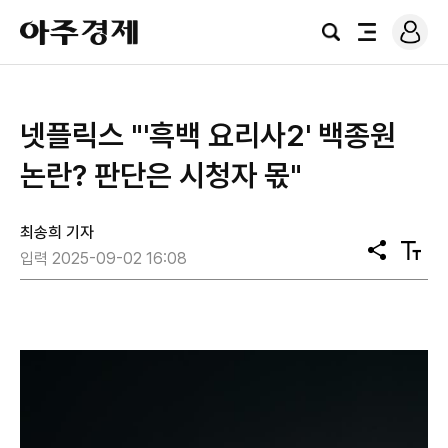
로
아
그
검
전
주
인
색
체
경
메
제
뉴
넷플릭스 "'흑백 요리사2' 백종원
논란? 판단은 시청자 몫"
최송희 기자
공
텍
입력 2025-09-02 16:08
유
스
트
크
기