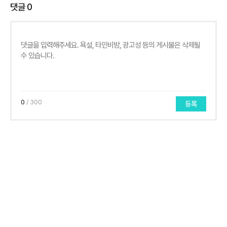
댓글
0
0
/ 300
등록