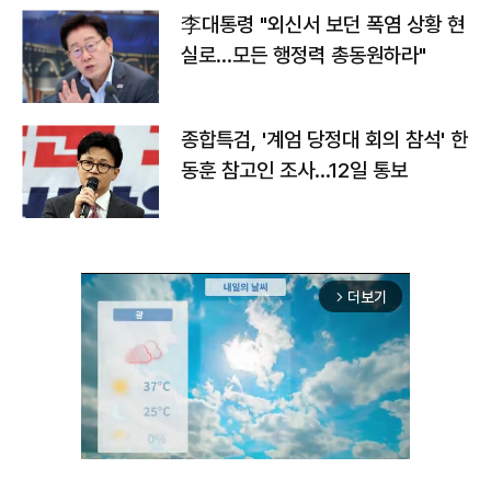
李대통령 "외신서 보던 폭염 상황 현
실로…모든 행정력 총동원하라"
종합특검, '계엄 당정대 회의 참석' 한
동훈 참고인 조사...12일 통보
더보기
arrow_forward_ios