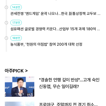
14분전
관세전쟁 '엔드게임' 윤곽 나오나…한국 新통상정책 교두보 활
용해야
17분전
섬유패션 글로벌 경쟁력 키운다…산업부 15개 과제 180억 지
원
18분전
농식품부, '천원의 아침밥' 참여 200개 대학 선정
아주PICK >
"경솔한 언행 깊이 반성"…고개 숙인
신동엽, 무슨 일이길래?
프로야구, 주말까지 전 경기 취소…