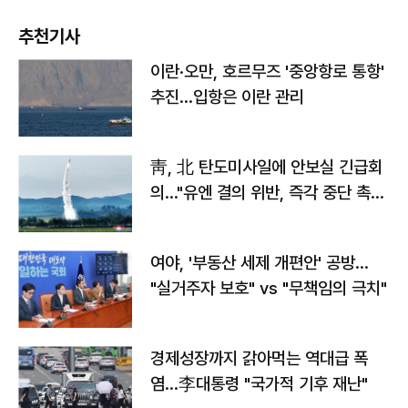
추천기사
이란·오만, 호르무즈 '중앙항로 통항'
추진…입항은 이란 관리
靑, 北 탄도미사일에 안보실 긴급회
의…"유엔 결의 위반, 즉각 중단 촉
구"
여야, '부동산 세제 개편안' 공방…
"실거주자 보호" vs "무책임의 극치"
경제성장까지 갉아먹는 역대급 폭
염…李대통령 "국가적 기후 재난"