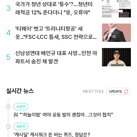
국가가 청년 상대로 '통수'?...청년미
3
래적금 12% 준다더니 "응, 오류야"
'티웨이' 벗고 '트리니티항공' 새
4
옷…"FSC·LCC 틈새, SSC 전략으로
공략"
신남성연대 배인규 대표 사망…인천 아
5
파트서 숨진 채 발견
실시간 뉴스
08.07 11:42
UPDATE
4분전
與 "'하늘이법' 여야 공동 발의 괜찮아…그것이 협치"
9분전
'캐시딜' 캐시워크 돈 버는 퀴즈, 정답은?