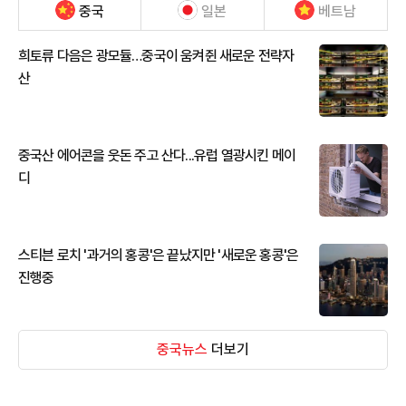
중국
일본
베트남
희토류 다음은 광모듈…중국이 움켜쥔 새로운 전략자
산
중국산 에어콘을 웃돈 주고 산다...유럽 열광시킨 메이
디
스티븐 로치 '과거의 홍콩'은 끝났지만 '새로운 홍콩'은
진행중
중국뉴스
더보기