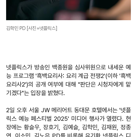
김학민 PD [사진=넷플릭스]
넷플릭스가 방송인 백종원을 심사위원으로 내세운 예
능 프로그램 '흑백요리사: 요리 계급 전쟁2'(이하 '흑백
요리사2')의 공개 여부에 대해 "판단은 시청자에게 맡
기겠다"는 입장을 밝혔다.
2일 오후 서울 JW 메리어트 동대문 호텔에서는 '넷플
릭스 예능 페스티벌 2025' 미디어 행사가 열렸다. 현
장에는 황슬우, 장호기, 김예슬, 김학민, 김재원, 정종
연, 이소민, 김노은 PD를 비롯해 유기환 넷플릭스 디