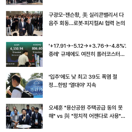
구광모-젠슨황, 美 실리콘밸리서 다
음주 회동…로봇·피지컬AI 협력 논의
'+17.91→-5.12→+3.76→-4.8%'…'
종레' 규제에도 여전히 롤러코스터
타는 코스피
'입추'에도 낮 최고 39도 폭염 절
정…한밤 '열대야' 지속
오세훈 "용산공원 주택공급 동의 못
해" vs 與 "정치적 어젠다로 사용"
맞불