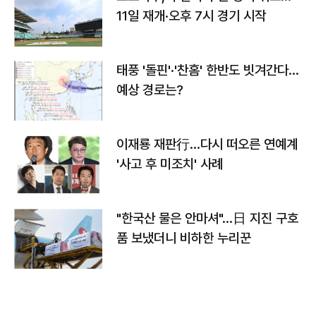
11일 재개·오후 7시 경기 시작
태풍 '돌핀'·'찬홈' 한반도 빗겨간다…
예상 경로는?
이재룡 재판行…다시 떠오른 연예계
'사고 후 미조치' 사례
"한국산 물은 안마셔"…日 지진 구호
품 보냈더니 비하한 누리꾼