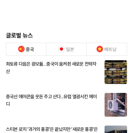
글로벌 뉴스
중국
일본
베트남
희토류 다음은 광모듈…중국이 움켜쥔 새로운 전략자
산
중국산 에어콘을 웃돈 주고 산다...유럽 열광시킨 메이
디
스티븐 로치 '과거의 홍콩'은 끝났지만 '새로운 홍콩'은