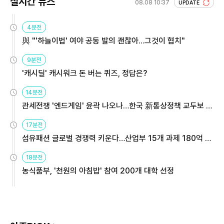
실시간 뉴스
08.08 10:37
UPDATE
4분전
與 "'하늘이법' 여야 공동 발의 괜찮아…그것이 협치"
9분전
'캐시딜' 캐시워크 돈 버는 퀴즈, 정답은?
14분전
관세전쟁 '엔드게임' 윤곽 나오나…한국 新통상정책 교두보 활
용해야
17분전
섬유패션 글로벌 경쟁력 키운다…산업부 15개 과제 180억 지
원
18분전
농식품부, '천원의 아침밥' 참여 200개 대학 선정