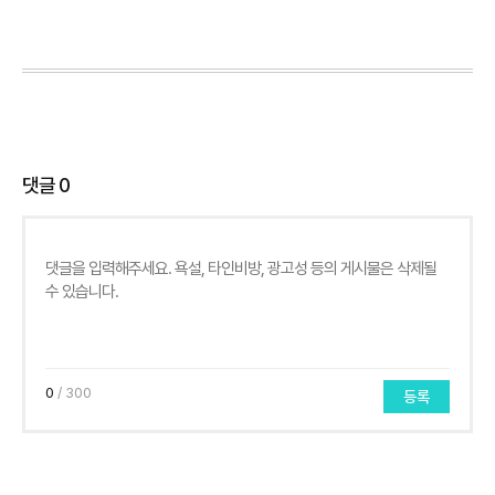
댓글
0
0
/ 300
등록