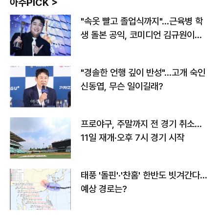
아주PICK >
"속옷 빨고 졸업식까지"…근육병 학
생 돌본 공익, 코미디언 김규원이었
다
"경솔한 언행 깊이 반성"…고개 숙인
신동엽, 무슨 일이길래?
프로야구, 주말까지 전 경기 취소…
11일 재개·오후 7시 경기 시작
태풍 '돌핀'·'찬홈' 한반도 빗겨간다…
예상 경로는?