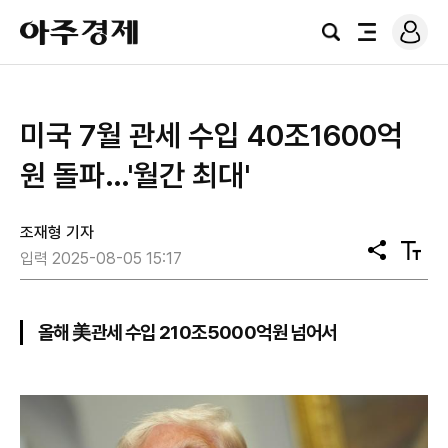
로
아
그
검
전
주
인
색
체
경
메
제
뉴
미국 7월 관세 수입 40조1600억
원 돌파…'월간 최대'
조재형 기자
공
텍
입력 2025-08-05 15:17
유
스
트
크
기
올해 美관세 수입 210조5000억원 넘어서