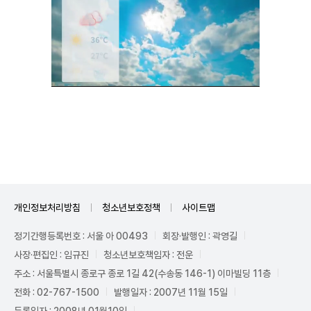
Unmute
개인정보처리방침
청소년보호정책
사이트맵
정기간행등록번호 : 서울 아 00493
회장·발행인 : 곽영길
사장·편집인 : 임규진
청소년보호책임자 : 전운
주소 : 서울특별시 종로구 종로 1길 42(수송동 146-1) 이마빌딩 11층
전화 : 02-767-1500
발행일자 : 2007년 11월 15일
등록일자 : 2008년 01월10일