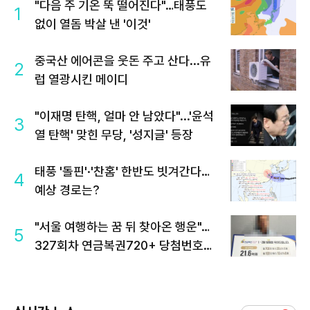
"다음 주 기온 뚝 떨어진다"…태풍도
1
없이 열돔 박살 낸 '이것'
중국산 에어콘을 웃돈 주고 산다...유
2
럽 열광시킨 메이디
"이재명 탄핵, 얼마 안 남았다"...'윤석
3
열 탄핵' 맞힌 무당, '성지글' 등장
태풍 '돌핀'·'찬홈' 한반도 빗겨간다…
4
예상 경로는?
"서울 여행하는 꿈 뒤 찾아온 행운"…
5
327회차 연금복권720+ 당첨번호조
회 주목