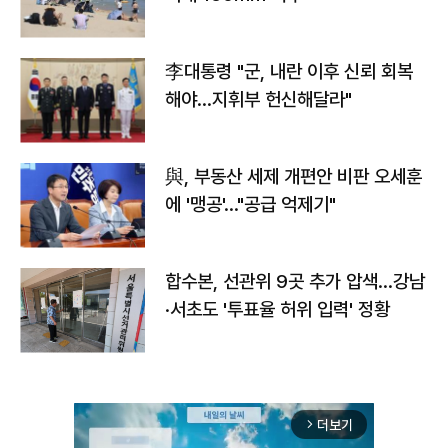
李대통령 "군, 내란 이후 신뢰 회복
해야…지휘부 헌신해달라"
與, 부동산 세제 개편안 비판 오세훈
에 '맹공'…"공급 억제기"
합수본, 선관위 9곳 추가 압색…강남
·서초도 '투표율 허위 입력' 정황
더보기
arrow_forward_ios