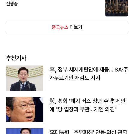
진행중
중국뉴스
더보기
추천기사
李, 정부 세제개편안에 제동…ISA·주
가누르기안 재검토 지시
與, 황희 '폐기 버스 청년 주택' 제안
에 "당 입장과 무관…개인 의견"
李대통령, '호우피해' 안동·의성 관할