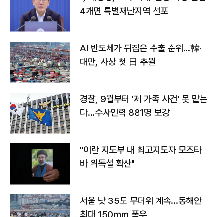
4개면 특별재난지역 선포
AI 반도체가 뒤집은 수출 순위…韓·
대만, 사상 첫 日 추월
경찰, 9월부터 '제 가족 사건' 못 맡는
다…수사인력 881명 보강
"이란 지도부 내 최고지도자 모즈타
바 위독설 확산"
서울 낮 35도 무더위 계속…동해안
최대 150㎜ 폭우