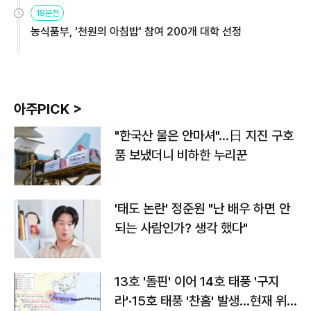
원
18분전
농식품부, '천원의 아침밥' 참여 200개 대학 선정
아주PICK >
"한국산 물은 안마셔"…日 지진 구호
품 보냈더니 비하한 누리꾼
'태도 논란' 정준원 "난 배우 하면 안
되는 사람인가? 생각 했다"
13호 '돌핀' 이어 14호 태풍 '구지
라'·15호 태풍 '찬홈' 발생…현재 위