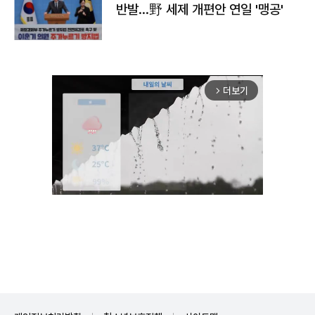
반발…野 세제 개편안 연일 '맹공'
더보기
arrow_forward_ios
Unmute