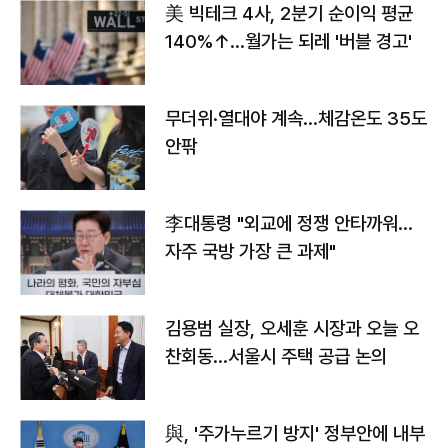
美 빅테크 4사, 2분기 순이익 평균
140%↑…월가는 되레 '버블 경고'
무더위·열대야 계속…체감온도 35도
안팎
李대통령 "외교에 정쟁 안타까워…
자주 국방 가장 큰 과제"
김용범 실장, 오세훈 시장과 오늘 오
찬회동...서울시 주택 공급 논의
與, '주가누르기 방지' 정부안에 내부