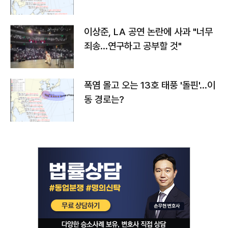
치와 이동경로는?
이상준, LA 공연 논란에 사과 "너무
죄송…연구하고 공부할 것"
폭염 몰고 오는 13호 태풍 '돌핀'…이
동 경로는?