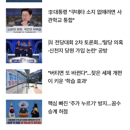
李대통령 "쿠데타 소지 없애려면 사
관학교 통합"
與 전당대회 2차 토론회…'탈당 의혹
·신천지 당원 가입 논란' 공방
"버티면 또 바뀐다"…잦은 세제 개편
이 키운 '학습 효과'
핵심 빠진 '주가 누르기' 방지…꼼수
승계 허점