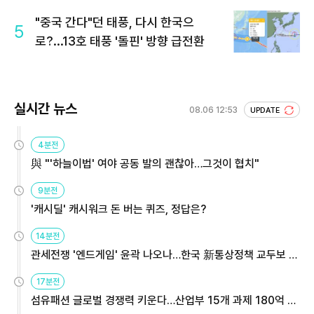
"중국 간다"던 태풍, 다시 한국으
5
로?...13호 태풍 '돌핀' 방향 급전환
실시간 뉴스
08.06 12:53
UPDATE
4분전
與 "'하늘이법' 여야 공동 발의 괜찮아…그것이 협치"
9분전
'캐시딜' 캐시워크 돈 버는 퀴즈, 정답은?
14분전
관세전쟁 '엔드게임' 윤곽 나오나…한국 新통상정책 교두보 활
용해야
17분전
섬유패션 글로벌 경쟁력 키운다…산업부 15개 과제 180억 지