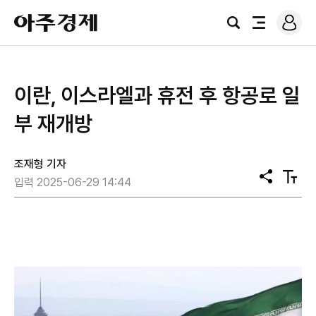
로
아
그
검
전
주
인
색
체
경
메
제
뉴
이란, 이스라엘과 휴전 후 항공로 일
부 재개방
조재형 기자
공
텍
입력 2025-06-29 14:44
유
스
트
크
기