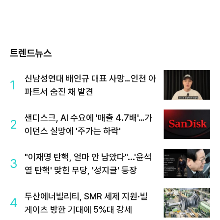
트렌드뉴스
신남성연대 배인규 대표 사망…인천 아
1
파트서 숨진 채 발견
샌디스크, AI 수요에 '매출 4.7배'…가
2
이던스 실망에 '주가는 하락'
"이재명 탄핵, 얼마 안 남았다"...'윤석
3
열 탄핵' 맞힌 무당, '성지글' 등장
두산에너빌리티, SMR 세제 지원·빌
4
게이츠 방한 기대에 5%대 강세