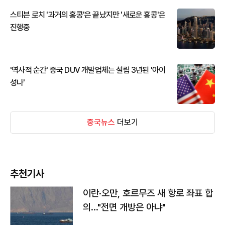
스티븐 로치 '과거의 홍콩'은 끝났지만 '새로운 홍콩'은
진행중
'역사적 순간' 중국 DUV 개발업체는 설립 3년된 '아이
성나'
중국뉴스
더보기
추천기사
이란·오만, 호르무즈 새 항로 좌표 합
의…"전면 개방은 아냐"