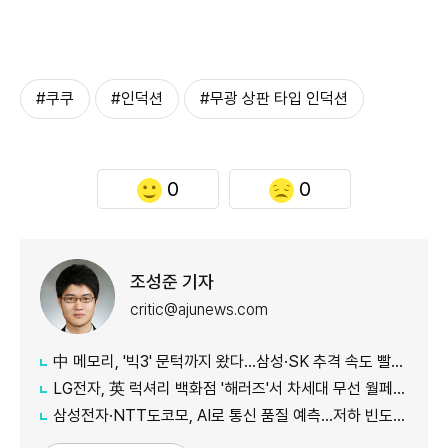
#쿠쿠
#인덕션
#무광 상판 타입 인덕션
0
0
조성준 기자
critic@ajunews.com
中 메모리, '빅3' 문턱까지 왔다…삼성·SK 추격 속도 빨라진다
LG전자, 英 럭셔리 백화점 '해러즈'서 차세대 무선 월페이퍼 TV 특별 전시
삼성전자·NTT도코모, AI로 통신 품질 예측…저하 빈도 절반 줄였다