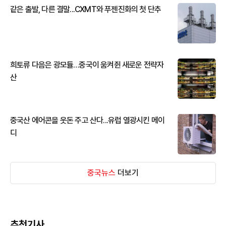
같은 출발, 다른 결말...CXMT와 푸젠진화의 첫 단추
희토류 다음은 광모듈…중국이 움켜쥔 새로운 전략자
산
중국산 에어콘을 웃돈 주고 산다...유럽 열광시킨 메이
디
중국뉴스
더보기
추천기사