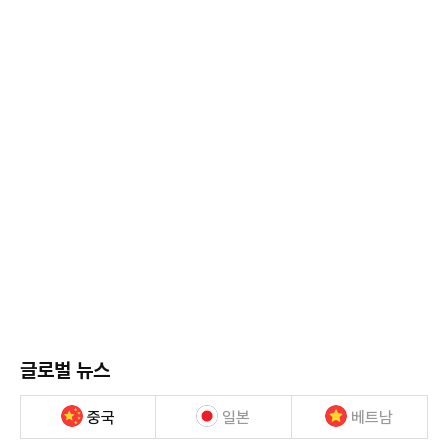
글로벌 뉴스
중국
일본
베트남