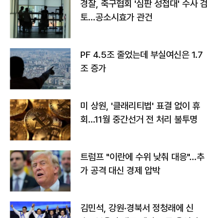
경찰, 축구협회 '심판 성접대' 수사 검
토…공소시효가 관건
PF 4.5조 줄었는데 부실여신은 1.7
조 증가
미 상원, '클래리티법' 표결 없이 휴
회…11월 중간선거 전 처리 불투명
트럼프 "이란에 수위 낮춰 대응"…추
가 공격 대신 경제 압박
김민석, 강원·경북서 정청래에 신