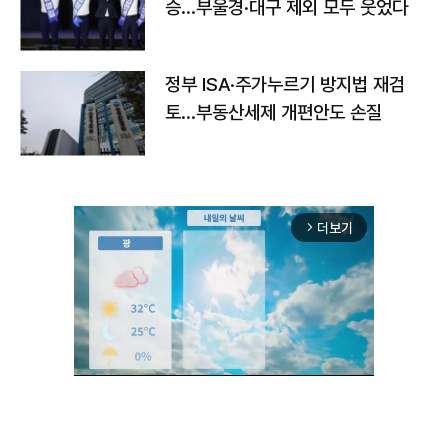
승…부울경·대구 제외 모두 웃었다
정부 ISA·주가누르기 방지법 재검
토…부동산세제 개편안도 손질
더보기
arrow_forward_ios
Unmute