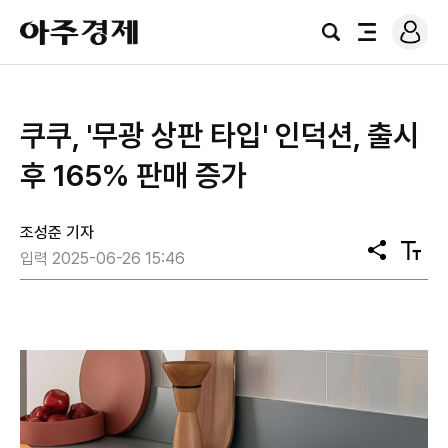
로
아
그
검
전
주
인
색
체
경
메
제
뉴
쿠쿠, '무광 상판 타입' 인덕션, 출시
후 165% 판매 증가
조성준 기자
공
텍
입력 2025-06-26 15:46
유
스
트
크
기