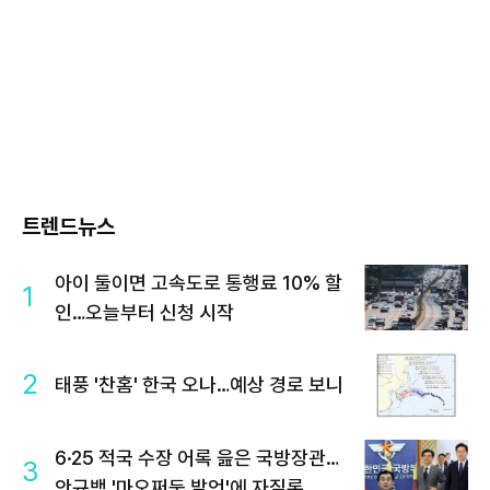
트렌드뉴스
아이 둘이면 고속도로 통행료 10% 할
1
인…오늘부터 신청 시작
2
태풍 '찬홈' 한국 오나…예상 경로 보니
6·25 적국 수장 어록 읊은 국방장관…
3
안규백 '마오쩌둥 발언'에 자질론