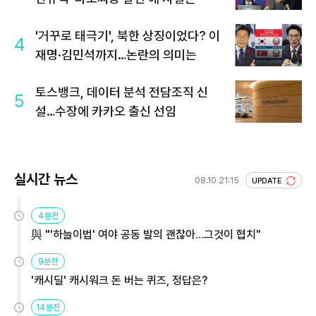
'거꾸로 태극기', 북한 상징이었다? 이
4
재명·김민석까지…논란의 의미는
토스뱅크, 데이터 분석 전담조직 신
5
설…수장에 카카오 출신 선임
실시간 뉴스
08.10 21:15
UPDATE
4분전
與 "'하늘이법' 여야 공동 발의 괜찮아…그것이 협치"
9분전
'캐시딜' 캐시워크 돈 버는 퀴즈, 정답은?
14분전