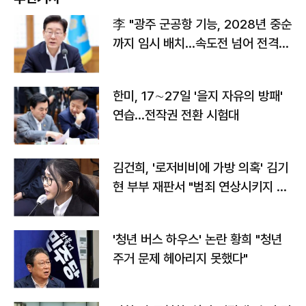
李 "광주 군공항 기능, 2028년 중순
까지 임시 배치…속도전 넘어 전격
전"
한미, 17∼27일 '을지 자유의 방패'
연습…전작권 전환 시험대
김건희, '로저비비에 가방 의혹' 김기
현 부부 재판서 "범죄 연상시키지 말
라"
'청년 버스 하우스' 논란 황희 "청년
주거 문제 헤아리지 못했다"