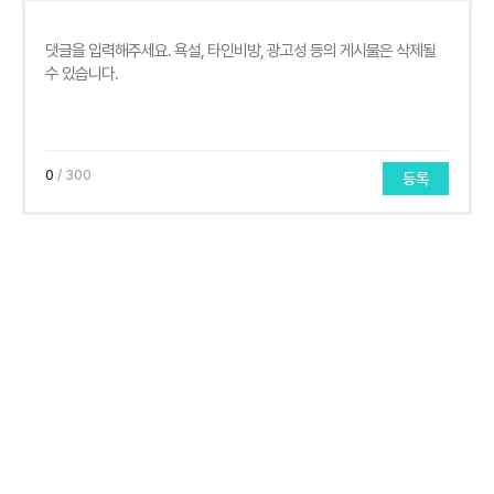
0
/ 300
등록