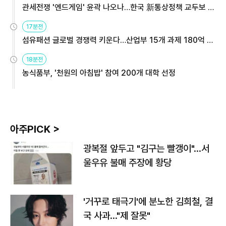
관세전쟁 '엔드게임' 윤곽 나오나…한국 新통상정책 교두보 활
용해야
17분전
섬유패션 글로벌 경쟁력 키운다…산업부 15개 과제 180억 지
원
18분전
농식품부, '천원의 아침밥' 참여 200개 대학 선정
아주PICK >
광복절 앞두고 "김구는 빨갱이"…서
울우유 불매 주장에 황당
'거꾸로 태극기'에 분노한 김희철, 결
국 사과…"제 잘못"