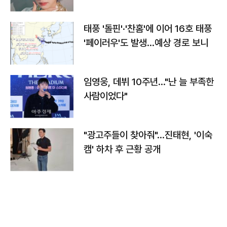
태풍 '돌핀'·'찬홈'에 이어 16호 태풍
'페이러우'도 발생…예상 경로 보니
임영웅, 데뷔 10주년…"난 늘 부족한
사람이었다"
"광고주들이 찾아줘"…진태현, '이숙
캠' 하차 후 근황 공개