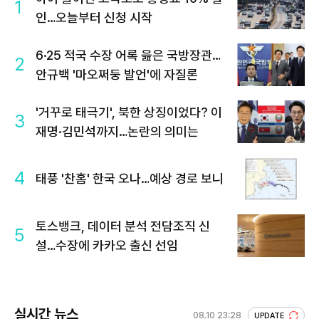
1
인…오늘부터 신청 시작
6·25 적국 수장 어록 읊은 국방장관…
2
안규백 '마오쩌둥 발언'에 자질론
'거꾸로 태극기', 북한 상징이었다? 이
3
재명·김민석까지…논란의 의미는
4
태풍 '찬홈' 한국 오나…예상 경로 보니
토스뱅크, 데이터 분석 전담조직 신
5
설…수장에 카카오 출신 선임
실시간 뉴스
08.10 23:28
UPDATE