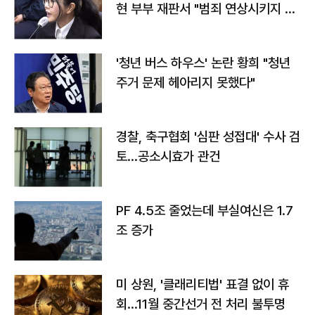
현 부부 재판서 "범죄 연상시키지 말
라"
'청년 버스 하우스' 논란 황희 "청년
주거 문제 헤아리지 못했다"
경찰, 축구협회 '심판 성접대' 수사 검
토…공소시효가 관건
PF 4.5조 줄었는데 부실여신은 1.7
조 증가
미 상원, '클래리티법' 표결 없이 휴
회…11월 중간선거 전 처리 불투명