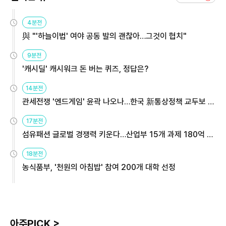
4분전
與 "'하늘이법' 여야 공동 발의 괜찮아…그것이 협치"
9분전
'캐시딜' 캐시워크 돈 버는 퀴즈, 정답은?
14분전
관세전쟁 '엔드게임' 윤곽 나오나…한국 新통상정책 교두보 활
용해야
17분전
섬유패션 글로벌 경쟁력 키운다…산업부 15개 과제 180억 지
원
18분전
농식품부, '천원의 아침밥' 참여 200개 대학 선정
아주PICK >