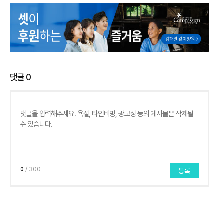
댓글
0
0
/ 300
등록