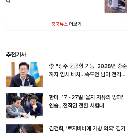
디
중국뉴스
더보기
추천기사
李 "광주 군공항 기능, 2028년 중순
까지 임시 배치…속도전 넘어 전격
전"
한미, 17∼27일 '을지 자유의 방패'
연습…전작권 전환 시험대
김건희, '로저비비에 가방 의혹' 김기