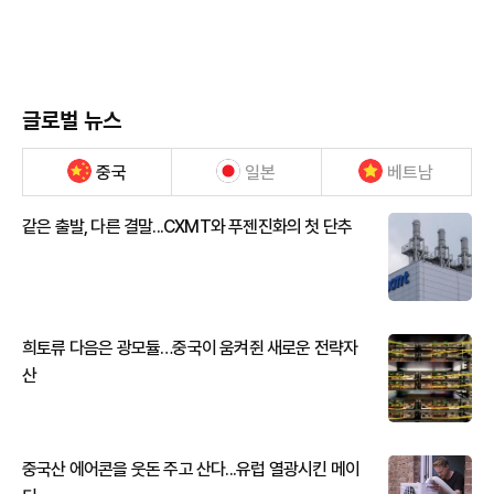
글로벌 뉴스
중국
일본
베트남
같은 출발, 다른 결말...CXMT와 푸젠진화의 첫 단추
희토류 다음은 광모듈…중국이 움켜쥔 새로운 전략자
산
중국산 에어콘을 웃돈 주고 산다...유럽 열광시킨 메이