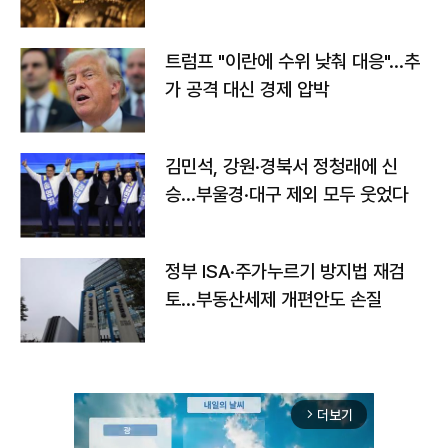
트럼프 "이란에 수위 낮춰 대응"…추
가 공격 대신 경제 압박
김민석, 강원·경북서 정청래에 신
승…부울경·대구 제외 모두 웃었다
정부 ISA·주가누르기 방지법 재검
토…부동산세제 개편안도 손질
더보기
arrow_forward_ios