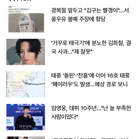
광복절 앞두고 "김구는 빨갱이"…서
울우유 불매 주장에 황당
'거꾸로 태극기'에 분노한 김희철, 결
국 사과…"제 잘못"
태풍 '돌핀'·'찬홈'에 이어 16호 태풍
'페이러우'도 발생…예상 경로 보니
임영웅, 데뷔 10주년…"난 늘 부족한
사람이었다"