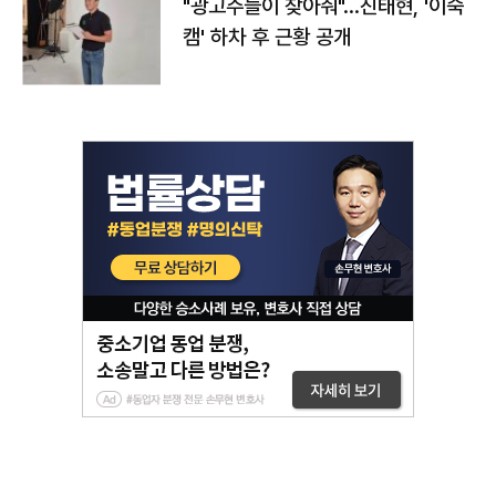
"광고주들이 찾아줘"…진태현, '이숙
캠' 하차 후 근황 공개