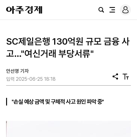
로
아
그
검
전
주
인
색
체
경
메
제
뉴
SC제일은행 130억원 규모 금융 사
고…"여신거래 부당서류"
안선영 기자
공
텍
입력 2025-06-25 18:18
유
스
트
크
기
"손실 예상 금액 및 구체적 사고 원인 파악 중"