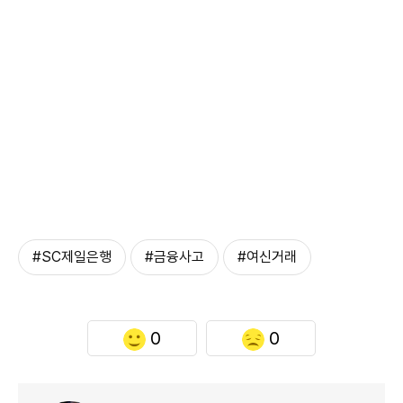
#SC제일은행
#금융사고
#여신거래
0
0