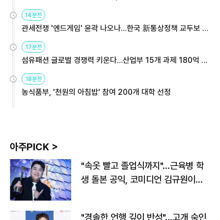
14분전
관세전쟁 '엔드게임' 윤곽 나오나…한국 新통상정책 교두보 활
용해야
17분전
섬유패션 글로벌 경쟁력 키운다…산업부 15개 과제 180억 지
원
18분전
농식품부, '천원의 아침밥' 참여 200개 대학 선정
아주PICK >
"속옷 빨고 졸업식까지"…근육병 학
생 돌본 공익, 코미디언 김규원이었
다
"경솔한 언행 깊이 반성"…고개 숙인