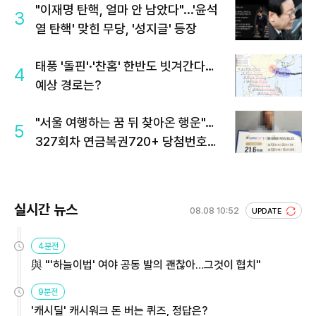
"이재명 탄핵, 얼마 안 남았다"...'윤석
3
열 탄핵' 맞힌 무당, '성지글' 등장
태풍 '돌핀'·'찬홈' 한반도 빗겨간다…
4
예상 경로는?
"서울 여행하는 꿈 뒤 찾아온 행운"…
5
327회차 연금복권720+ 당첨번호조
회 주목
실시간 뉴스
08.08 10:52
UPDATE
4분전
與 "'하늘이법' 여야 공동 발의 괜찮아…그것이 협치"
9분전
'캐시딜' 캐시워크 돈 버는 퀴즈, 정답은?