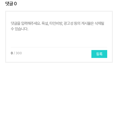
댓글
0
0
/ 300
등록