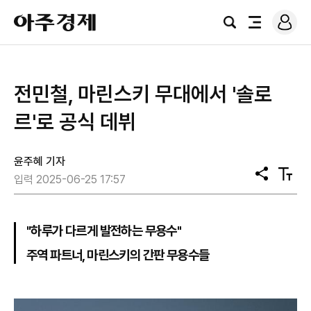
로
아
그
검
전
주
인
색
체
경
메
제
뉴
전민철, 마린스키 무대에서 '솔로
르'로 공식 데뷔
윤주혜 기자
공
텍
입력 2025-06-25 17:57
유
스
트
크
기
"하루가 다르게 발전하는 무용수"
주역 파트너, 마린스키의 간판 무용수들