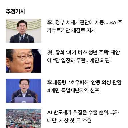
추천기사
李, 정부 세제개편안에 제동…ISA·주
가누르기안 재검토 지시
與, 황희 '폐기 버스 청년 주택' 제안
에 "당 입장과 무관…개인 의견"
李대통령, '호우피해' 안동·의성 관할
4개면 특별재난지역 선포
AI 반도체가 뒤집은 수출 순위…韓·
대만, 사상 첫 日 추월