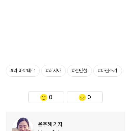
#라 바야데르
#러시아
#전민철
#마린스키
0
0
윤주혜 기자