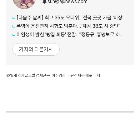
jujusun@ajunews.com
[다음주 날씨] 최고 35도 무더위…전국 곳곳 가뭄 '비상'
폭염에 운전면허 시험도 멈춘다…"체감 38도 시 중단"
이임생이 밝힌 '빵집 회동' 전말…"정몽규, 홍명보로 하라 지시"
기자의 다른기사
©'5개국어 글로벌 경제신문' 아주경제. 무단전재·재배포 금지