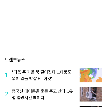
트렌드뉴스
"다음 주 기온 뚝 떨어진다"…태풍도
1
없이 열돔 박살 낸 '이것'
중국산 에어콘을 웃돈 주고 산다...유
2
럽 열광시킨 메이디