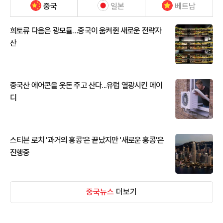
중국
일본
베트남
희토류 다음은 광모듈…중국이 움켜쥔 새로운 전략자
산
중국산 에어콘을 웃돈 주고 산다...유럽 열광시킨 메이
디
스티븐 로치 '과거의 홍콩'은 끝났지만 '새로운 홍콩'은
진행중
중국뉴스
더보기