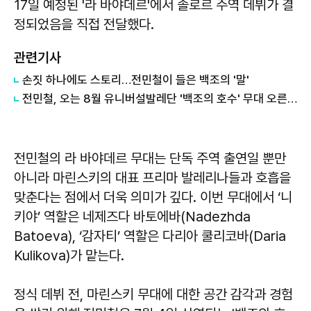
17일 예정된 '라 바야데르'에서 솔로르 주역 데뷔가 결
정되었음을 직접 전달했다.
관련기사
손짓 하나에도 스토리…전민철이 들은 백조의 '말'
전민철, 오는 8월 유니버설발레단 '백조의 호수' 무대 오른다
전민철의 라 바야데르 무대는 단독 주역 출연일 뿐만
아니라 마린스키의 대표 프리마 발레리나들과 호흡을
맞춘다는 점에서 더욱 의미가 깊다. 이번 무대에서 ‘니
키야’ 역할은 네제즈다 바토에바(Nadezhda
Batoeva), ‘감자티’ 역할은 다리아 쿨리코바(Daria
Kulikova)가 맡는다.
정식 데뷔 전, 마린스키 무대에 대한 공간 감각과 경험