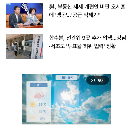
與, 부동산 세제 개편안 비판 오세훈
에 '맹공'…"공급 억제기"
합수본, 선관위 9곳 추가 압색…강남
·서초도 '투표율 허위 입력' 정황
더보기
arrow_forward_ios