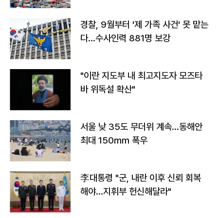
경찰, 9월부터 '제 가족 사건' 못 맡는
다…수사인력 881명 보강
"이란 지도부 내 최고지도자 모즈타
바 위독설 확산"
서울 낮 35도 무더위 계속…동해안
최대 150㎜ 폭우
李대통령 "군, 내란 이후 신뢰 회복
해야…지휘부 헌신해달라"