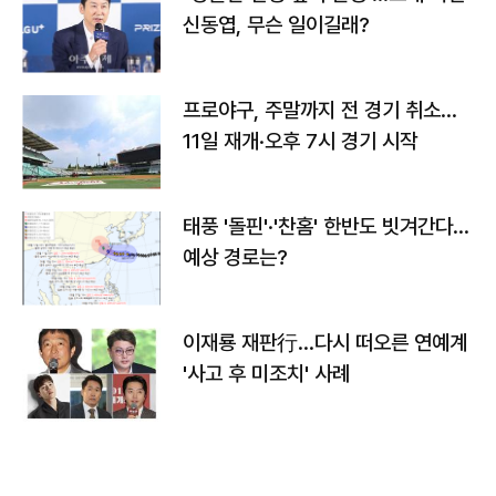
신동엽, 무슨 일이길래?
프로야구, 주말까지 전 경기 취소…
11일 재개·오후 7시 경기 시작
태풍 '돌핀'·'찬홈' 한반도 빗겨간다…
예상 경로는?
이재룡 재판行…다시 떠오른 연예계
'사고 후 미조치' 사례