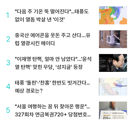
"다음 주 기온 뚝 떨어진다"…태풍도
1
없이 열돔 박살 낸 '이것'
중국산 에어콘을 웃돈 주고 산다...유
2
럽 열광시킨 메이디
"이재명 탄핵, 얼마 안 남았다"...'윤석
3
열 탄핵' 맞힌 무당, '성지글' 등장
태풍 '돌핀'·'찬홈' 한반도 빗겨간다…
4
예상 경로는?
"서울 여행하는 꿈 뒤 찾아온 행운"…
5
327회차 연금복권720+ 당첨번호조
회 주목