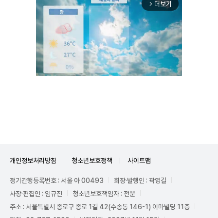
더보기
arrow_forward_ios
Unmute
개인정보처리방침
청소년보호정책
사이트맵
정기간행등록번호 : 서울 아 00493
회장·발행인 : 곽영길
사장·편집인 : 임규진
청소년보호책임자 : 전운
주소 : 서울특별시 종로구 종로 1길 42(수송동 146-1) 이마빌딩 11층