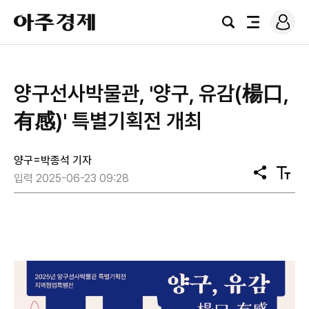
로
아
그
검
전
주
인
색
체
경
메
제
뉴
양구선사박물관, '양구, 유감(楊口,
有感)' 특별기획전 개최
양구=박종석 기자
공
텍
입력 2025-06-23 09:28
유
스
트
크
기