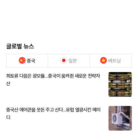
글로벌 뉴스
중국
일본
베트남
희토류 다음은 광모듈…중국이 움켜쥔 새로운 전략자
산
중국산 에어콘을 웃돈 주고 산다...유럽 열광시킨 메이
디