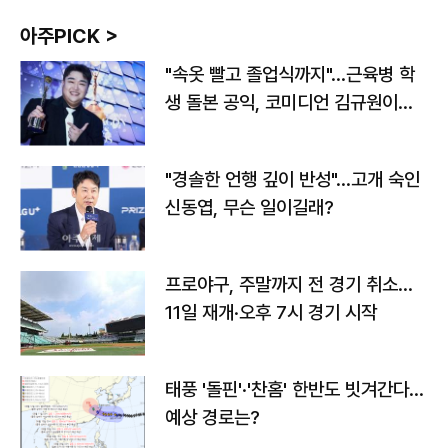
아주PICK >
"속옷 빨고 졸업식까지"…근육병 학
생 돌본 공익, 코미디언 김규원이었
다
"경솔한 언행 깊이 반성"…고개 숙인
신동엽, 무슨 일이길래?
프로야구, 주말까지 전 경기 취소…
11일 재개·오후 7시 경기 시작
태풍 '돌핀'·'찬홈' 한반도 빗겨간다…
예상 경로는?