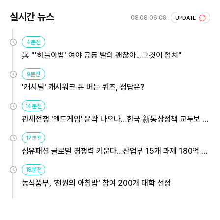
실시간 뉴스
08.08 06:08
UPDATE
4분전
與 "'하늘이법' 여야 공동 발의 괜찮아…그것이 협치"
9분전
'캐시딜' 캐시워크 돈 버는 퀴즈, 정답은?
14분전
관세전쟁 '엔드게임' 윤곽 나오나…한국 新통상정책 교두보 활
용해야
17분전
섬유패션 글로벌 경쟁력 키운다…산업부 15개 과제 180억 지
원
18분전
농식품부, '천원의 아침밥' 참여 200개 대학 선정