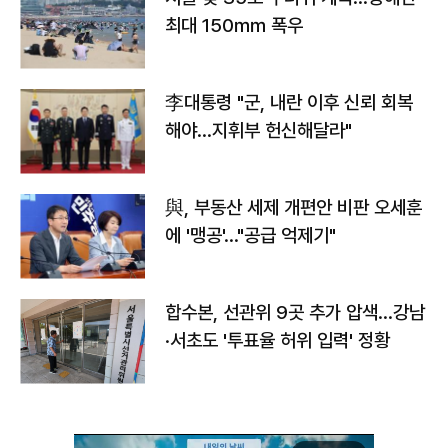
최대 150㎜ 폭우
李대통령 "군, 내란 이후 신뢰 회복
해야…지휘부 헌신해달라"
與, 부동산 세제 개편안 비판 오세훈
에 '맹공'…"공급 억제기"
합수본, 선관위 9곳 추가 압색…강남
·서초도 '투표율 허위 입력' 정황