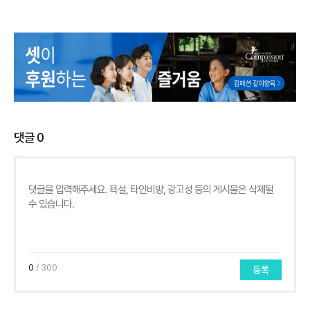
댓글
0
0
/ 300
등록