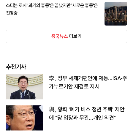
스티븐 로치 '과거의 홍콩'은 끝났지만 '새로운 홍콩'은
진행중
중국뉴스
더보기
추천기사
李, 정부 세제개편안에 제동…ISA·주
가누르기안 재검토 지시
與, 황희 '폐기 버스 청년 주택' 제안
에 "당 입장과 무관…개인 의견"