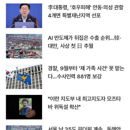
李대통령, '호우피해' 안동·의성 관할
4개면 특별재난지역 선포
AI 반도체가 뒤집은 수출 순위…韓·
대만, 사상 첫 日 추월
경찰, 9월부터 '제 가족 사건' 못 맡는
다…수사인력 881명 보강
"이란 지도부 내 최고지도자 모즈타
바 위독설 확산"
서울 낮 35도 무더위 계속…동해안