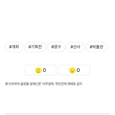
#걔최
#기획전
#양구
#선사
#박물관
0
0
©'5개국어 글로벌 경제신문' 아주경제. 무단전재·재배포 금지