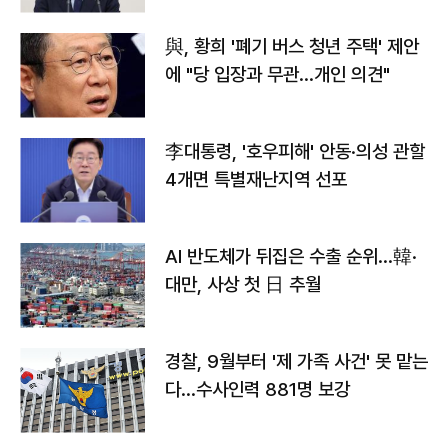
與, 황희 '폐기 버스 청년 주택' 제안
에 "당 입장과 무관…개인 의견"
李대통령, '호우피해' 안동·의성 관할
4개면 특별재난지역 선포
AI 반도체가 뒤집은 수출 순위…韓·
대만, 사상 첫 日 추월
경찰, 9월부터 '제 가족 사건' 못 맡는
다…수사인력 881명 보강