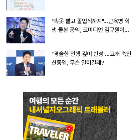
"속옷 빨고 졸업식까지"…근육병 학
생 돌본 공익, 코미디언 김규원이었
다
"경솔한 언행 깊이 반성"…고개 숙인
신동엽, 무슨 일이길래?