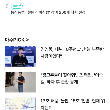
원
18분전
농식품부, '천원의 아침밥' 참여 200개 대학 선정
아주PICK >
임영웅, 데뷔 10주년…"난 늘 부족한
사람이었다"
"광고주들이 찾아줘"…진태현, '이숙
캠' 하차 후 근황 공개
13호 태풍 '돌핀'·15호 '찬홈' 현재 위
치는?