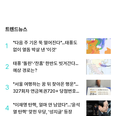
트렌드뉴스
"다음 주 기온 뚝 떨어진다"…태풍도
1
없이 열돔 박살 낸 '이것'
태풍 '돌핀'·'찬홈' 한반도 빗겨간다…
2
예상 경로는?
"서울 여행하는 꿈 뒤 찾아온 행운"…
3
327회차 연금복권720+ 당첨번호조
회 주목
"이재명 탄핵, 얼마 안 남았다"...'윤석
4
열 탄핵' 맞힌 무당, '성지글' 등장