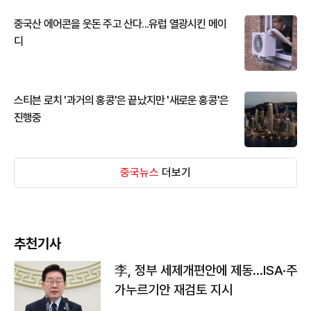
중국산 에어콘을 웃돈 주고 산다...유럽 열광시킨 메이
디
스티븐 로치 '과거의 홍콩'은 끝났지만 '새로운 홍콩'은
진행중
중국뉴스
더보기
추천기사
李, 정부 세제개편안에 제동…ISA·주
가누르기안 재검토 지시