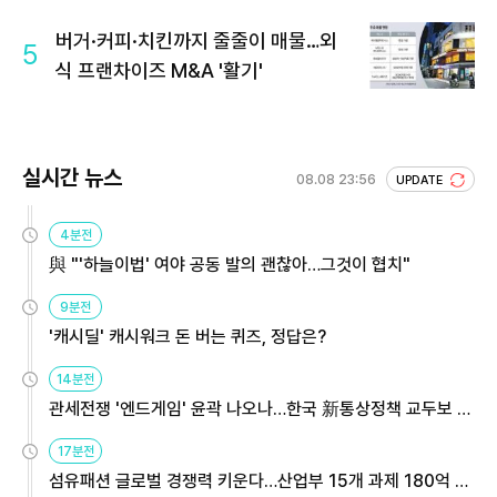
버거·커피·치킨까지 줄줄이 매물…외
5
식 프랜차이즈 M&A '활기'
실시간 뉴스
08.08 23:56
UPDATE
4분전
與 "'하늘이법' 여야 공동 발의 괜찮아…그것이 협치"
9분전
'캐시딜' 캐시워크 돈 버는 퀴즈, 정답은?
14분전
관세전쟁 '엔드게임' 윤곽 나오나…한국 新통상정책 교두보 활
용해야
17분전
섬유패션 글로벌 경쟁력 키운다…산업부 15개 과제 180억 지