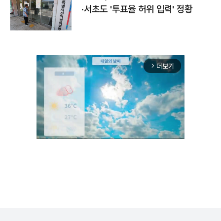
·서초도 '투표율 허위 입력' 정황
더보기
arrow_forward_ios
Unmute