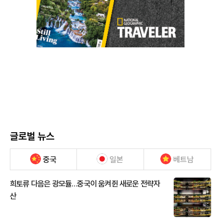
글로벌 뉴스
중국
일본
베트남
희토류 다음은 광모듈…중국이 움켜쥔 새로운 전략자
산