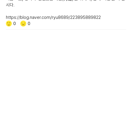
시다.
https://blog.naver.com/ryu8689/223895889822
Like/Dislike
공
비
0
0
감
공
감