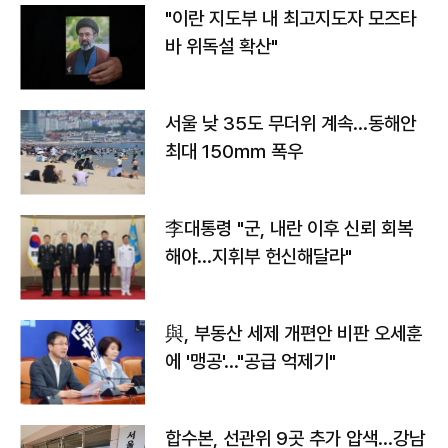
"이란 지도부 내 최고지도자 모즈타
바 위독설 확산"
서울 낮 35도 무더위 계속…동해안
최대 150㎜ 폭우
李대통령 "군, 내란 이후 신뢰 회복
해야…지휘부 헌신해달라"
與, 부동산 세제 개편안 비판 오세훈
에 '맹공'…"공급 억제기"
합수본, 선관위 9곳 추가 압색…강남