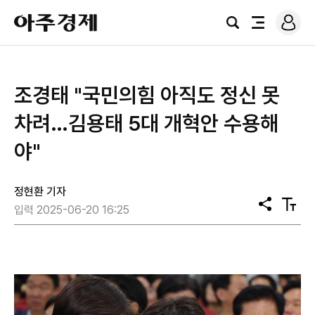
로
아
그
검
전
주
인
색
체
경
메
제
뉴
조경태 "국민의힘 아직도 정신 못
차려…김용태 5대 개혁안 수용해
야"
정현환 기자
공
텍
입력 2025-06-20 16:25
유
스
트
크
기