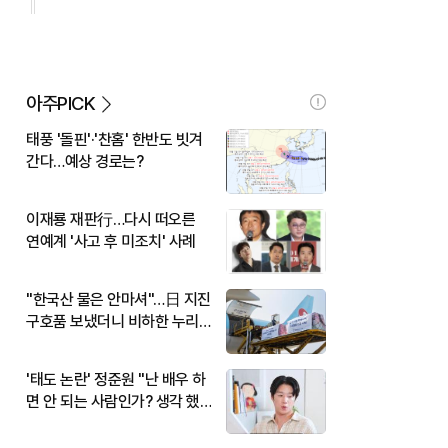
아주PICK
태풍 '돌핀'·'찬홈' 한반도 빗겨
간다…예상 경로는?
이재룡 재판行…다시 떠오른
연예계 '사고 후 미조치' 사례
"한국산 물은 안마셔"…日 지진
구호품 보냈더니 비하한 누리
꾼
'태도 논란' 정준원 "난 배우 하
면 안 되는 사람인가? 생각 했
다"