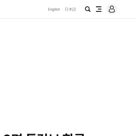
로
English
日本語
그
검
전
인
색
체
메
뉴