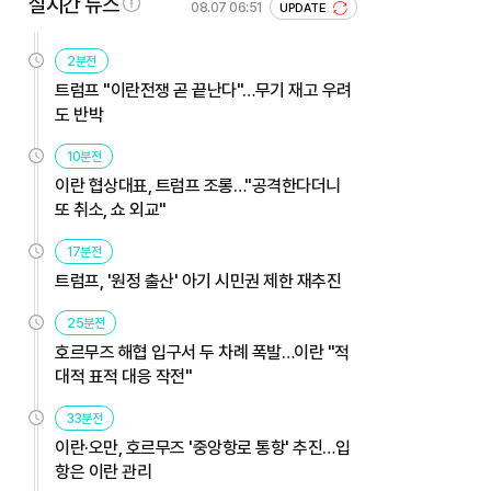
실시간 뉴스
08.07 06:51
UPDATE
2분전
트럼프 "이란전쟁 곧 끝난다"…무기 재고 우려
도 반박
10분전
이란 협상대표, 트럼프 조롱…"공격한다더니
또 취소, 쇼 외교"
17분전
트럼프, '원정 출산' 아기 시민권 제한 재추진
25분전
호르무즈 해협 입구서 두 차례 폭발…이란 "적
대적 표적 대응 작전"
33분전
이란·오만, 호르무즈 '중앙항로 통항' 추진…입
항은 이란 관리