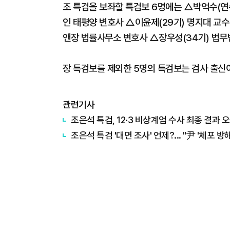
조 특검을 보좌할 특검보 6명에는 △박억수(연수
인 태평양 변호사 △이윤제(29기) 명지대 교수
앤장 법률사무소 변호사 △장우성(34기) 법무
장 특검보를 제외한 5명의 특검보는 검사 출신이
관련기사
조은석 특검, 12·3 비상계엄 수사 최종 결과 
조은석 특검 '대면 조사' 언제?... "尹 '체포 방