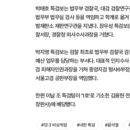
박태호 특검보는 법무부 검찰국, 대검 검찰연구
법무부 법무실 검사 등을 역임하고 학계로 옮겨
범재판소 재판연구관을 지냈다. 장우성 특검보는
찰서장, 경찰청 외사수사과장을 거쳤다.
박지영 특검보는 검찰 최초로 법무부 검찰국 검찰
예산 업무를 담당하는 부서다. 대표적 인지수사 
검 피해자인권과장을 거쳐 중앙지검 형사6부장,
서울고검 공판부장을 역임했다.
한편 이날 조 특검팀이 '1호'로 기소한 김용현
장판사)에 배당됐다.
#12·3 비상계엄
#내란 특검
#윤석열