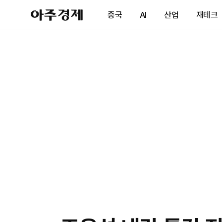
아
중국
AI
산업
재테크
주
경
제