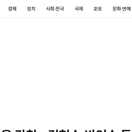
경제
정치
사회·전국
국제
포토
문화·연예