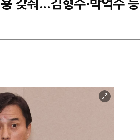
용 갖춰...김형수·박억수 등
이
미
지
확
대