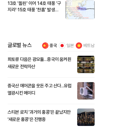
13호 '돌핀' 이어 14호 태풍 '구
지라'·15호 태풍 '찬홈' 발생…
현재 위치와 이동경로는?
글로벌 뉴스
중국
일본
베트남
희토류 다음은 광모듈…중국이 움켜쥔
새로운 전략자산
중국산 에어콘을 웃돈 주고 산다...유럽
열광시킨 메이디
스티븐 로치 '과거의 홍콩'은 끝났지만
'새로운 홍콩'은 진행중