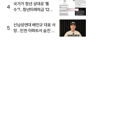
국가가 청년 상대로 '통
4
수'?...청년미래적금 12%
준다더니 "응, 오류야"
신남성연대 배인규 대표 사
5
망…인천 아파트서 숨진 채
발견