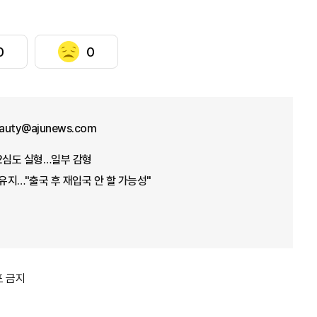
0
0
eauty@ajunews.com
2심도 실형…일부 감형
 유지…"출국 후 재입국 안 할 가능성"
포 금지