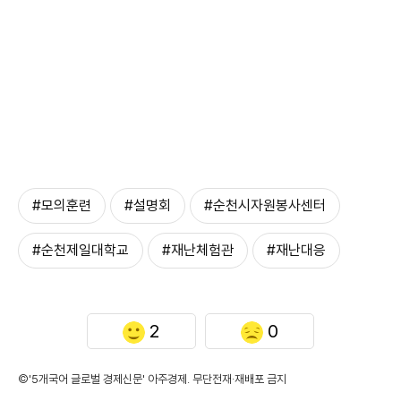
#모의훈련
#설명회
#순천시자원봉사센터
#순천제일대학교
#재난체험관
#재난대응
2
0
©'5개국어 글로벌 경제신문' 아주경제. 무단전재·재배포 금지