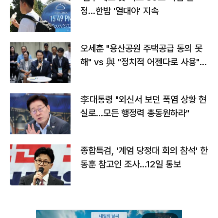
정…한밤 '열대야' 지속
오세훈 "용산공원 주택공급 동의 못
해" vs 與 "정치적 어젠다로 사용"
맞불
李대통령 "외신서 보던 폭염 상황 현
실로…모든 행정력 총동원하라"
종합특검, '계엄 당정대 회의 참석' 한
동훈 참고인 조사...12일 통보