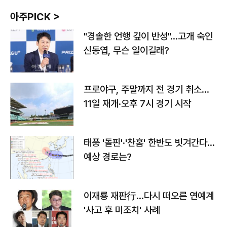
아주PICK >
"경솔한 언행 깊이 반성"…고개 숙인
신동엽, 무슨 일이길래?
프로야구, 주말까지 전 경기 취소…
11일 재개·오후 7시 경기 시작
태풍 '돌핀'·'찬홈' 한반도 빗겨간다…
예상 경로는?
이재룡 재판行…다시 떠오른 연예계
'사고 후 미조치' 사례