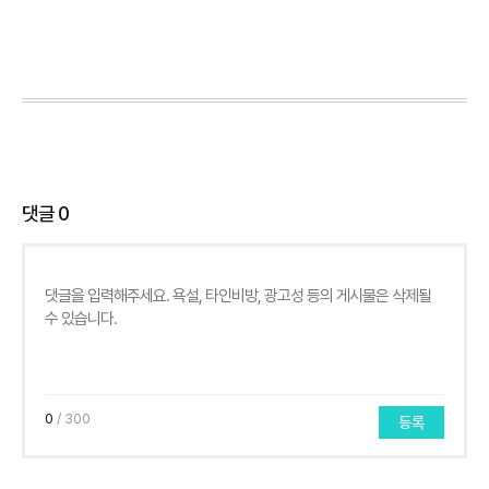
댓글
0
0
/ 300
등록