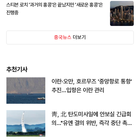
스티븐 로치 '과거의 홍콩'은 끝났지만 '새로운 홍콩'은
진행중
중국뉴스
더보기
추천기사
이란·오만, 호르무즈 '중앙항로 통항'
추진…입항은 이란 관리
靑, 北 탄도미사일에 안보실 긴급회
의…"유엔 결의 위반, 즉각 중단 촉
구"