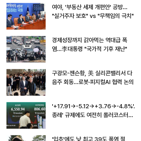
여야, '부동산 세제 개편안' 공방…
"실거주자 보호" vs "무책임의 극치"
경제성장까지 갉아먹는 역대급 폭
염…李대통령 "국가적 기후 재난"
구광모-젠슨황, 美 실리콘밸리서 다
음주 회동…로봇·피지컬AI 협력 논의
'+17.91→-5.12→+3.76→-4.8%'…'
종레' 규제에도 여전히 롤러코스터
타는 코스피
'입추'에도 낮 최고 39도 폭염 절