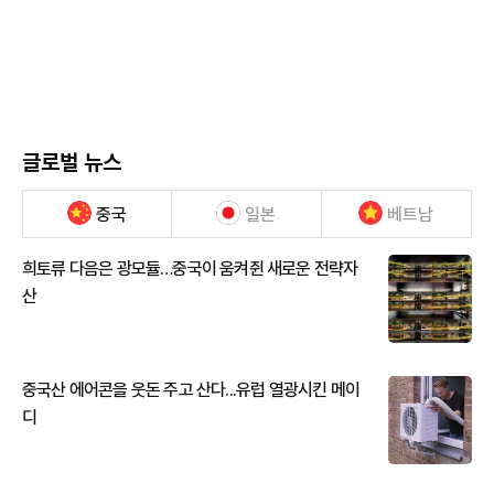
글로벌 뉴스
중국
일본
베트남
희토류 다음은 광모듈…중국이 움켜쥔 새로운 전략자
산
중국산 에어콘을 웃돈 주고 산다...유럽 열광시킨 메이
디