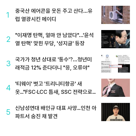
중국산 에어콘을 웃돈 주고 산다...유
1
럽 열광시킨 메이디
"이재명 탄핵, 얼마 안 남았다"...'윤석
2
열 탄핵' 맞힌 무당, '성지글' 등장
국가가 청년 상대로 '통수'?...청년미
3
래적금 12% 준다더니 "응, 오류야"
'티웨이' 벗고 '트리니티항공' 새
4
옷…"FSC·LCC 틈새, SSC 전략으로
공략"
신남성연대 배인규 대표 사망…인천 아
5
파트서 숨진 채 발견