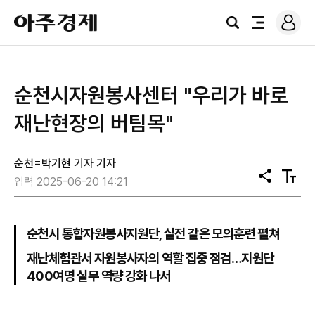
로
아
그
검
전
주
인
색
체
경
메
제
뉴
순천시자원봉사센터 "우리가 바로
재난현장의 버팀목"
순천=박기현 기자 기자
공
텍
입력 2025-06-20 14:21
유
스
트
크
기
순천시 통합자원봉사지원단, 실전 같은 모의훈련 펼쳐
재난체험관서 자원봉사자의 역할 집중 점검…지원단
400여명 실무 역량 강화 나서