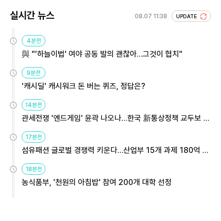
실시간 뉴스
08.07 11:38
UPDATE
4분전
與 "'하늘이법' 여야 공동 발의 괜찮아…그것이 협치"
9분전
'캐시딜' 캐시워크 돈 버는 퀴즈, 정답은?
14분전
관세전쟁 '엔드게임' 윤곽 나오나…한국 新통상정책 교두보 활
용해야
17분전
섬유패션 글로벌 경쟁력 키운다…산업부 15개 과제 180억 지
원
18분전
농식품부, '천원의 아침밥' 참여 200개 대학 선정