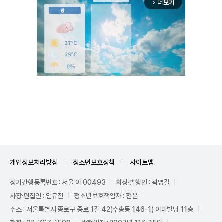
더보기
arrow_forward_ios
Unmute
개인정보처리방침
청소년보호정책
사이트맵
정기간행등록번호 : 서울 아 00493
회장·발행인 : 곽영길
사장·편집인 : 임규진
청소년보호책임자 : 전운
주소 : 서울특별시 종로구 종로 1길 42(수송동 146-1) 이마빌딩 11층