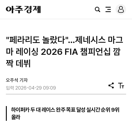
로
아
그
검
전
주
인
색
체
경
메
제
뉴
"페라리도 놀랐다"…제네시스 마그
마 레이싱 2026 FIA 챔피언십 깜
짝 데뷔
오주석 기자
공
텍
입력 2026-04-29 09:09
유
스
트
크
기
하이퍼카 두 대 레이스 완주 목표 달성 실시간 순위 9위
올라