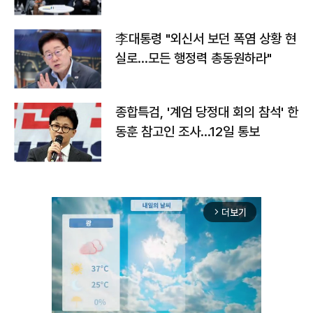
맞불
李대통령 "외신서 보던 폭염 상황 현
실로…모든 행정력 총동원하라"
종합특검, '계엄 당정대 회의 참석' 한
동훈 참고인 조사...12일 통보
더보기
arrow_forward_ios