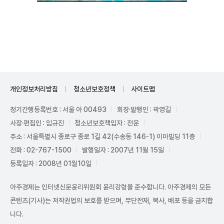
Unmute
개인정보처리방침
청소년보호정책
사이트맵
정기간행등록번호 : 서울 아 00493
회장·발행인 : 곽영길
사장·편집인 : 임규진
청소년보호책임자 : 전운
주소 : 서울특별시 종로구 종로 1길 42(수송동 146-1) 이마빌딩 11층
전화 : 02-767-1500
발행일자 : 2007년 11월 15일
등록일자 : 2008년 01월10일
아주경제는 인터넷신문윤리위원회 윤리강령을 준수합니다. 아주경제의 모든
콘텐츠(기사)는 저작권법의 보호를 받으며, 무단전재, 복사, 배포 등을 금지합
니다.