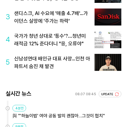
샌디스크, AI 수요에 '매출 4.7배'…가
3
이던스 실망에 '주가는 하락'
국가가 청년 상대로 '통수'?...청년미
4
래적금 12% 준다더니 "응, 오류야"
신남성연대 배인규 대표 사망…인천 아
5
파트서 숨진 채 발견
실시간 뉴스
08.07 08:45
UPDATE
4분전
與 "'하늘이법' 여야 공동 발의 괜찮아…그것이 협치"
9분전