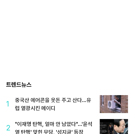
트렌드뉴스
중국산 에어콘을 웃돈 주고 산다...유
1
럽 열광시킨 메이디
"이재명 탄핵, 얼마 안 남았다"...'윤석
2
열 탄핵' 맞힌 무당, '성지글' 등장