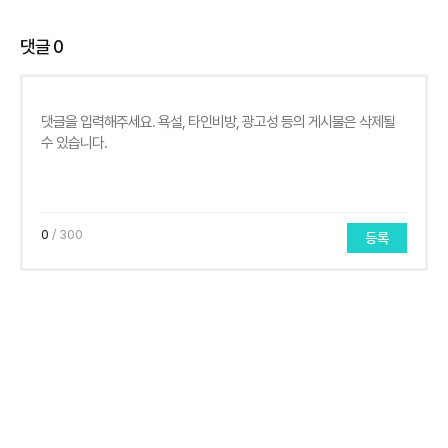
댓글
0
0
/ 300
등록