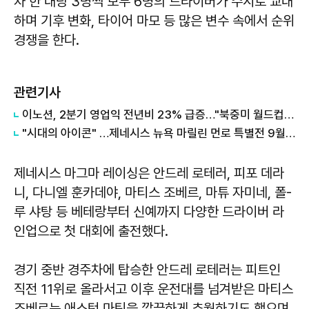
차 한 대당 3명씩 모두 6명의 드라이버가 수시로 교대
하며 기후 변화, 타이어 마모 등 많은 변수 속에서 순위
경쟁을 한다.
관련기사
이노션, 2분기 영업익 전년비 23% 급증…"북중미 월드컵, 제네시스 르망 효과"
"시대의 아이콘" …제네시스 뉴욕 마릴린 먼로 특별전 9월까지 연장
제네시스 마그마 레이싱은 안드레 로테러, 피포 데라
니, 다니엘 훈카데야, 마티스 조베르, 마튜 자미네, 폴-
루 샤탕 등 베테랑부터 신예까지 다양한 드라이버 라
인업으로 첫 대회에 출전했다.
경기 중반 경주차에 탑승한 안드레 로테러는 피트인
직전 11위로 올라서고 이후 운전대를 넘겨받은 마티스
조베르는 애스턴 마틴을 깔끔하게 추월하기도 했으며