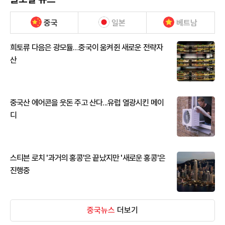
중국
일본
베트남
희토류 다음은 광모듈…중국이 움켜쥔 새로운 전략자
산
중국산 에어콘을 웃돈 주고 산다...유럽 열광시킨 메이
디
스티븐 로치 '과거의 홍콩'은 끝났지만 '새로운 홍콩'은
진행중
중국뉴스
더보기