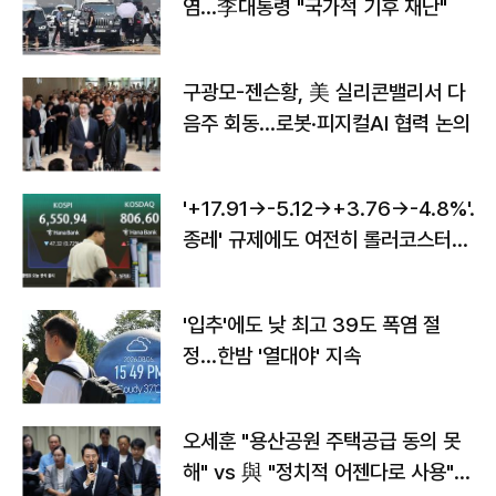
염…李대통령 "국가적 기후 재난"
구광모-젠슨황, 美 실리콘밸리서 다
음주 회동…로봇·피지컬AI 협력 논의
'+17.91→-5.12→+3.76→-4.8%'…'
종레' 규제에도 여전히 롤러코스터
타는 코스피
'입추'에도 낮 최고 39도 폭염 절
정…한밤 '열대야' 지속
오세훈 "용산공원 주택공급 동의 못
해" vs 與 "정치적 어젠다로 사용"