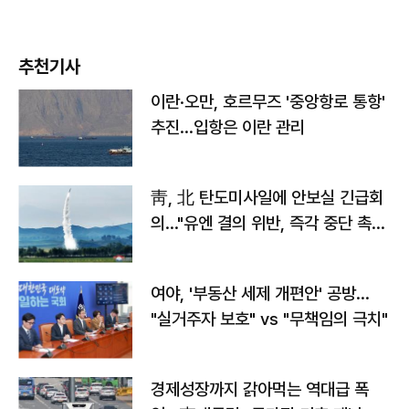
추천기사
이란·오만, 호르무즈 '중앙항로 통항'
추진…입항은 이란 관리
靑, 北 탄도미사일에 안보실 긴급회
의…"유엔 결의 위반, 즉각 중단 촉
구"
여야, '부동산 세제 개편안' 공방…
"실거주자 보호" vs "무책임의 극치"
경제성장까지 갉아먹는 역대급 폭