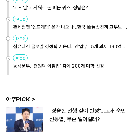
'캐시딜' 캐시워크 돈 버는 퀴즈, 정답은?
14분전
관세전쟁 '엔드게임' 윤곽 나오나…한국 新통상정책 교두보 활
용해야
17분전
섬유패션 글로벌 경쟁력 키운다…산업부 15개 과제 180억 지
원
18분전
농식품부, '천원의 아침밥' 참여 200개 대학 선정
아주PICK >
"경솔한 언행 깊이 반성"…고개 숙인
신동엽, 무슨 일이길래?