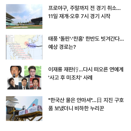
프로야구, 주말까지 전 경기 취소…
11일 재개·오후 7시 경기 시작
태풍 '돌핀'·'찬홈' 한반도 빗겨간다…
예상 경로는?
이재룡 재판行…다시 떠오른 연예계
'사고 후 미조치' 사례
"한국산 물은 안마셔"…日 지진 구호
품 보냈더니 비하한 누리꾼