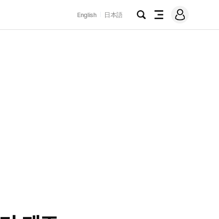
로
English
日本語
그
검
전
인
색
체
메
뉴