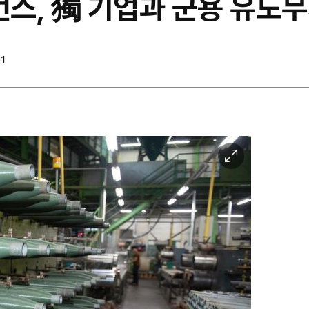
언스, 獨 기업과 군용 유도
1
이
미
지
확
대