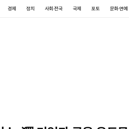
경제
정치
사회·전국
국제
포토
문화·연예