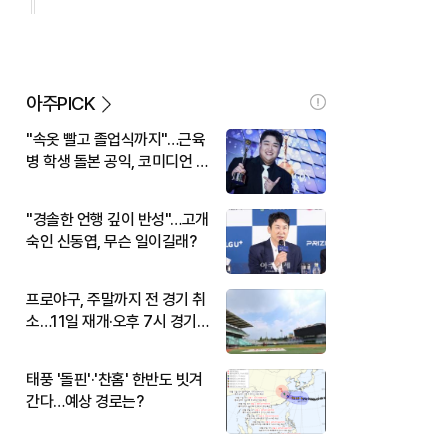
아주PICK
"속옷 빨고 졸업식까지"…근육
병 학생 돌본 공익, 코미디언 김
규원이었다
"경솔한 언행 깊이 반성"…고개
숙인 신동엽, 무슨 일이길래?
프로야구, 주말까지 전 경기 취
소…11일 재개·오후 7시 경기
시작
태풍 '돌핀'·'찬홈' 한반도 빗겨
간다…예상 경로는?