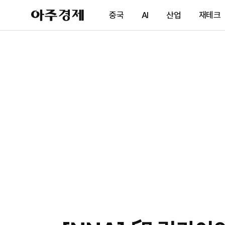
아
중국
AI
산업
재테크
주
경
제