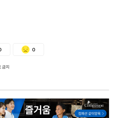
0
0
포 금지