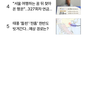
"서울 여행하는 꿈 뒤 찾아
4
온 행운"…327회차 연금
복권720+ 당첨번호조회
주목
태풍 '돌핀'·'찬홈' 한반도
5
빗겨간다…예상 경로는?