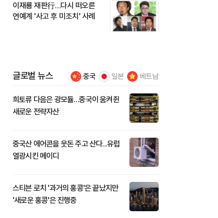
이재룡 재판行…다시 떠오른
연예계 '사고 후 미조치' 사례
글로벌 뉴스
중국
일본
베트남
희토류 다음은 광모듈…중국이 움켜쥔
새로운 전략자산
중국산 에어콘을 웃돈 주고 산다...유럽
열광시킨 메이디
스티븐 로치 '과거의 홍콩'은 끝났지만
'새로운 홍콩'은 진행중