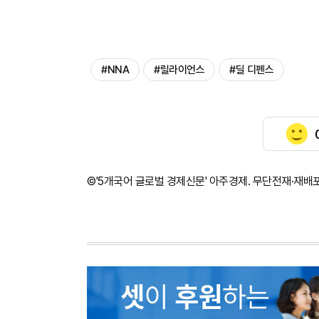
#NNA
#릴라이언스
#딜 디펜스
©'5개국어 글로벌 경제신문' 아주경제. 무단전재·재배