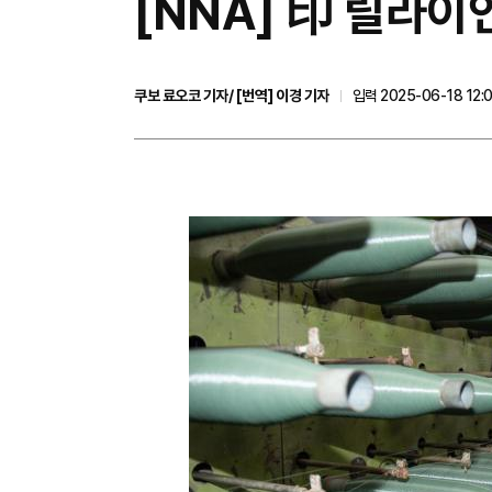
[NNA] 印 릴라이
쿠보 료오코 기자/ [번역] 이경 기자
입력 2025-06-18 12:0