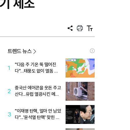
무기 제조
공
프
텍
유
린
스
트
트
크
기
트렌드 뉴스
"다음 주 기온 뚝 떨어진
1
다"…태풍도 없이 열돔 박
살 낸 '이것'
중국산 에어콘을 웃돈 주고
2
산다...유럽 열광시킨 메이
디
"이재명 탄핵, 얼마 안 남았
3
다"...'윤석열 탄핵' 맞힌 무
당, '성지글' 등장