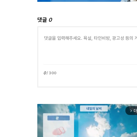
댓글
0
0
/ 300
더
arrow_forward_ios