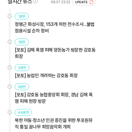
실시간 뉴스
08.07 23:22
UPDATE
1분전
정명근 화성시장, 153개 하천 전수조사...불법
점용시설 순차 정비
1분전
[포토] 김해 폭염 피해 양돈농가 방문한 강호동
회장
2분전
[포토] 농업인 격려하는 강호동 회장
3분전
[포토] 강호동 농협중앙회 회장, 경남 김해 폭
염 피해 현장 방문
44분전
북한 아동·청소년 인권 증진을 위한 투포원뮤
직 통일 꿈나무 희망음악회 개최