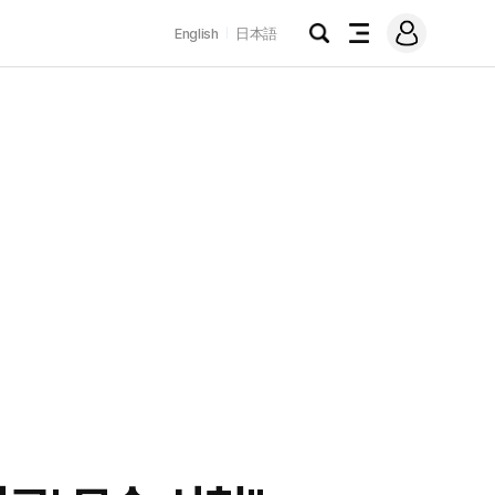
로
English
日本語
그
검
전
인
색
체
메
뉴