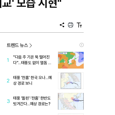
교' 모습 시현"
공
프
텍
유
린
스
트
트
크
기
트렌드 뉴스
"다음 주 기온 뚝 떨어진
1
다"…태풍도 없이 열돔 박
살 낸 '이것'
태풍 '찬홈' 한국 오나…예
2
상 경로 보니
태풍 '돌핀'·'찬홈' 한반도
3
빗겨간다…예상 경로는?