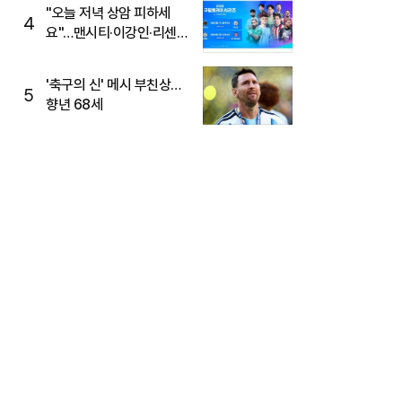
"오늘 저녁 상암 피하세
4
요"…맨시티·이강인·리센느
뜬다, 6호선 혼잡 예상
'축구의 신' 메시 부친상…
5
향년 68세