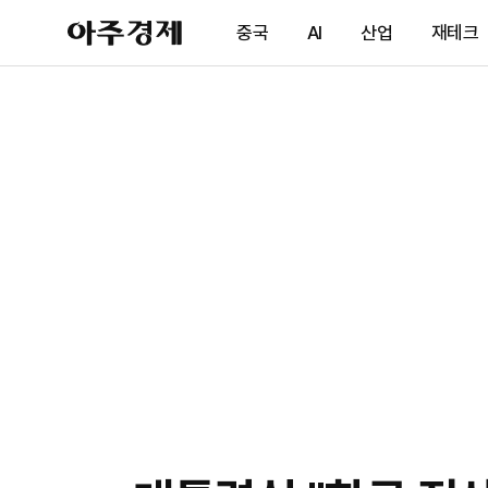
아
중국
AI
산업
재테크
주
경
제