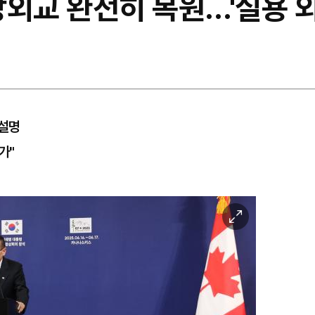
외교 완전히 복원…'실용 외
 설명
가"
이
미
지
확
대