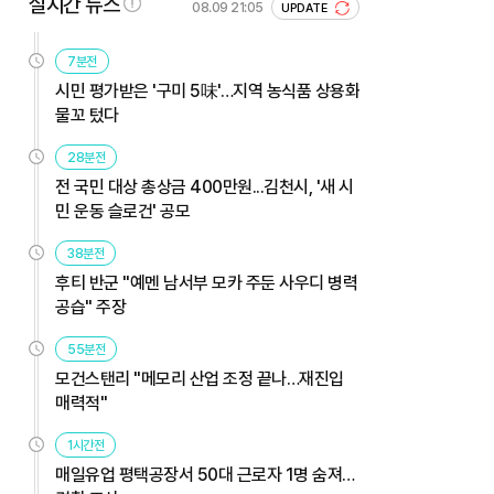
실시간 뉴스
08.09 21:05
UPDATE
7분전
시민 평가받은 '구미 5味'…지역 농식품 상용화
물꼬 텄다
28분전
전 국민 대상 총상금 400만원...김천시, '새 시
민 운동 슬로건' 공모
38분전
후티 반군 "예멘 남서부 모카 주둔 사우디 병력
공습" 주장
55분전
모건스탠리 "메모리 산업 조정 끝나…재진입
매력적"
1시간전
매일유업 평택공장서 50대 근로자 1명 숨져…