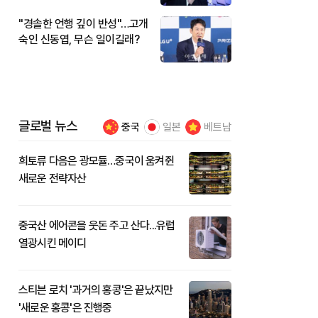
"경솔한 언행 깊이 반성"…고개
숙인 신동엽, 무슨 일이길래?
글로벌 뉴스
중국
일본
베트남
희토류 다음은 광모듈…중국이 움켜쥔
새로운 전략자산
중국산 에어콘을 웃돈 주고 산다...유럽
열광시킨 메이디
스티븐 로치 '과거의 홍콩'은 끝났지만
'새로운 홍콩'은 진행중