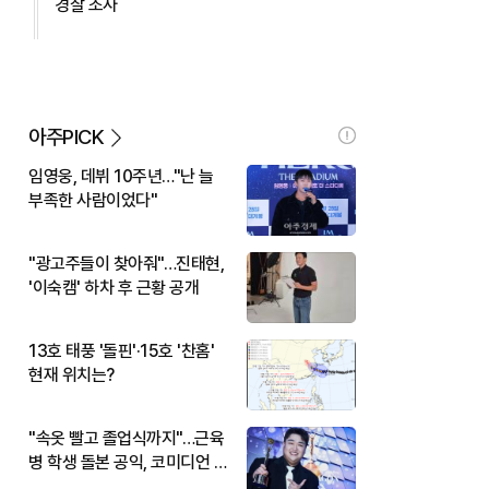
경찰 조사
아주PICK
임영웅, 데뷔 10주년…"난 늘
부족한 사람이었다"
"광고주들이 찾아줘"…진태현,
'이숙캠' 하차 후 근황 공개
13호 태풍 '돌핀'·15호 '찬홈'
현재 위치는?
"속옷 빨고 졸업식까지"…근육
병 학생 돌본 공익, 코미디언 김
규원이었다