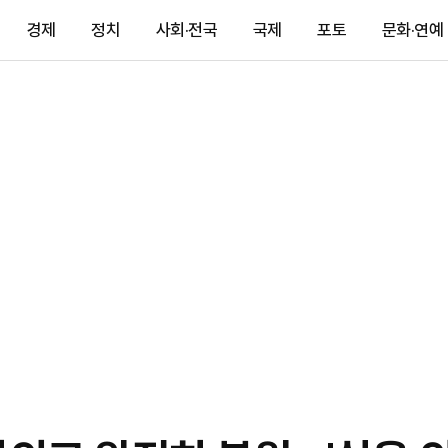
경제
정치
사회·전국
국제
포토
문화·연예