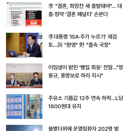
李 "결혼, 희망찬 새 출발돼야"… 대
출·청약 '결혼 페널티' 손본다
李대통령 'ISA·주가 누르기' 재검
토…與 "환영" 野 "졸속 국정"
이임생이 밝힌 '빵집 회동' 전말…"정
몽규, 홍명보로 하라 지시"
주유소 기름값 12주 연속 하락…L당
1800원대 유지
불볕더위에 온열질환자 202명 발