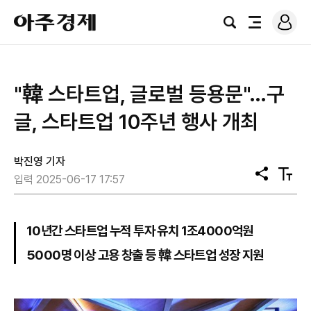
로
아
그
검
전
주
인
색
체
경
메
제
뉴
"韓 스타트업, 글로벌 등용문"…구
글, 스타트업 10주년 행사 개최
박진영 기자
공
텍
입력 2025-06-17 17:57
유
스
트
크
기
10년간 스타트업 누적 투자 유치 1조4000억원
5000명 이상 고용 창출 등 韓 스타트업 성장 지원