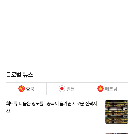
글로벌 뉴스
중국
일본
베트남
희토류 다음은 광모듈…중국이 움켜쥔 새로운 전략자
산