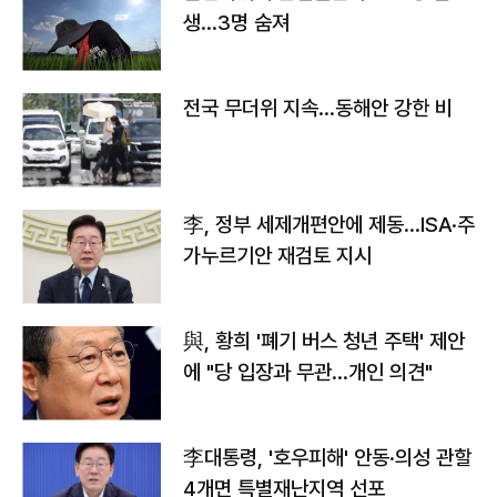
생…3명 숨져
전국 무더위 지속…동해안 강한 비
李, 정부 세제개편안에 제동…ISA·주
가누르기안 재검토 지시
與, 황희 '폐기 버스 청년 주택' 제안
에 "당 입장과 무관…개인 의견"
李대통령, '호우피해' 안동·의성 관할
4개면 특별재난지역 선포