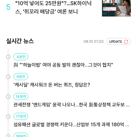
"10억 넣어도 25만원"?…SK하이닉
5
스, '쥐꼬리 배당금' 여론 보니
실시간 뉴스
08.10 01:20
UPDATE
4분전
與 "'하늘이법' 여야 공동 발의 괜찮아…그것이 협치"
9분전
'캐시딜' 캐시워크 돈 버는 퀴즈, 정답은?
14분전
관세전쟁 '엔드게임' 윤곽 나오나…한국 新통상정책 교두보 활
용해야
17분전
섬유패션 글로벌 경쟁력 키운다…산업부 15개 과제 180억 지
원
18분전