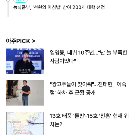
농식품부, '천원의 아침밥' 참여 200개 대학 선정
아주PICK >
임영웅, 데뷔 10주년…"난 늘 부족한
사람이었다"
"광고주들이 찾아줘"…진태현, '이숙
캠' 하차 후 근황 공개
13호 태풍 '돌핀'·15호 '찬홈' 현재 위
치는?