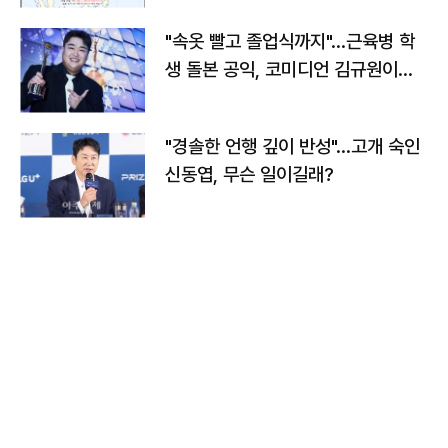
"속옷 빨고 졸업식까지"…근육병 학
생 돌본 공익, 코미디언 김규원이었
다
"경솔한 언행 깊이 반성"…고개 숙인
신동엽, 무슨 일이길래?