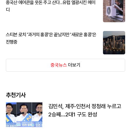
중국산 에어콘을 웃돈 주고 산다...유럽 열광시킨 메이
디
스티븐 로치 '과거의 홍콩'은 끝났지만 '새로운 홍콩'은
진행중
중국뉴스
더보기
추천기사
김민석, 제주·인천서 정청래 누르고
2승째…2대1 구도 완성