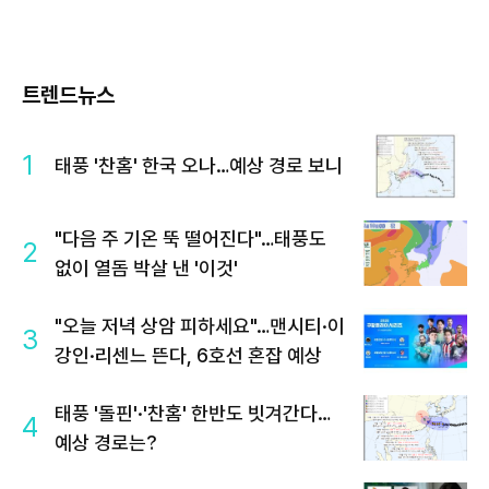
트렌드뉴스
1
태풍 '찬홈' 한국 오나…예상 경로 보니
"다음 주 기온 뚝 떨어진다"…태풍도
2
없이 열돔 박살 낸 '이것'
"오늘 저녁 상암 피하세요"…맨시티·이
3
강인·리센느 뜬다, 6호선 혼잡 예상
태풍 '돌핀'·'찬홈' 한반도 빗겨간다…
4
예상 경로는?