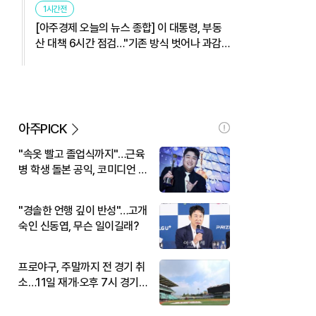
1시간전
[아주경제 오늘의 뉴스 종합] 이 대통령, 부동
산 대책 6시간 점검…"기존 방식 벗어나 과감
히 실행" 外
아주PICK
"속옷 빨고 졸업식까지"…근육
병 학생 돌본 공익, 코미디언 김
규원이었다
"경솔한 언행 깊이 반성"…고개
숙인 신동엽, 무슨 일이길래?
프로야구, 주말까지 전 경기 취
소…11일 재개·오후 7시 경기
시작