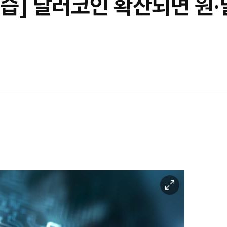
습] 달러코인 확산되면 원·달
이
미
지