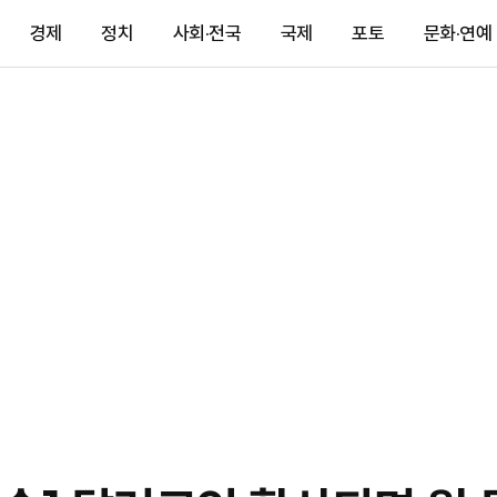
경제
정치
사회·전국
국제
포토
문화·연예