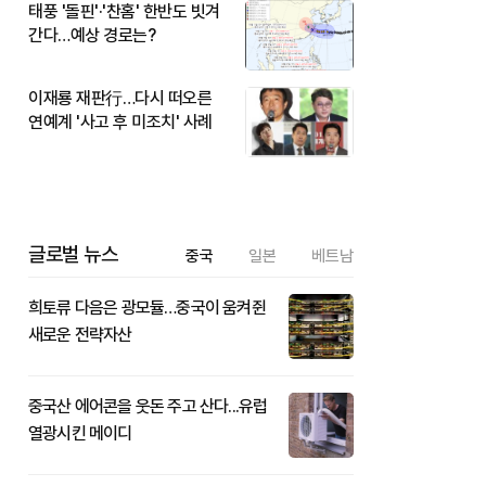
태풍 '돌핀'·'찬홈' 한반도 빗겨
간다…예상 경로는?
이재룡 재판行…다시 떠오른
연예계 '사고 후 미조치' 사례
글로벌 뉴스
중국
일본
베트남
희토류 다음은 광모듈…중국이 움켜쥔
새로운 전략자산
중국산 에어콘을 웃돈 주고 산다...유럽
열광시킨 메이디