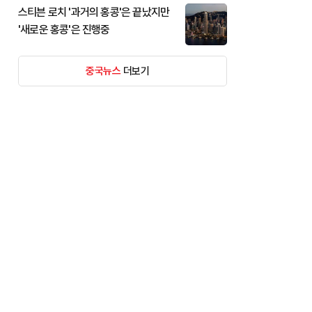
스티븐 로치 '과거의 홍콩'은 끝났지만
'새로운 홍콩'은 진행중
중국뉴스
더보기