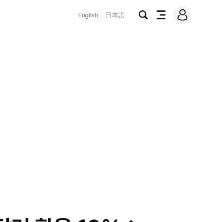
로
English
日本語
그
검
전
인
색
체
메
뉴