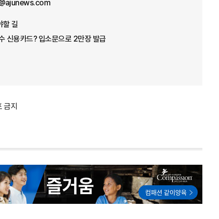
@ajunews.com
야할 길
수 신용카드? 입소문으로 2만장 발급
포 금지