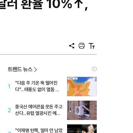
러 환율 10%↑,
공
프
텍
유
린
스
트
트
크
기
트렌드 뉴스
"다음 주 기온 뚝 떨어진
1
다"…태풍도 없이 열돔 박
살 낸 '이것'
중국산 에어콘을 웃돈 주고
2
산다...유럽 열광시킨 메이
디
"이재명 탄핵, 얼마 안 남았