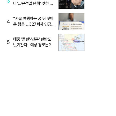
3
다"...'윤석열 탄핵' 맞힌 무
당, '성지글' 등장
"서울 여행하는 꿈 뒤 찾아
4
온 행운"…327회차 연금
복권720+ 당첨번호조회
주목
태풍 '돌핀'·'찬홈' 한반도
5
빗겨간다…예상 경로는?