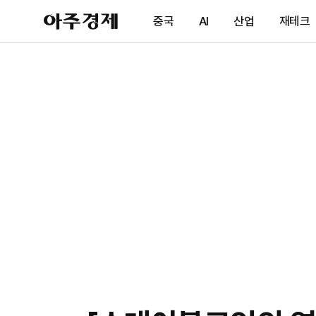
아
중국
AI
산업
재테크
주
경
제