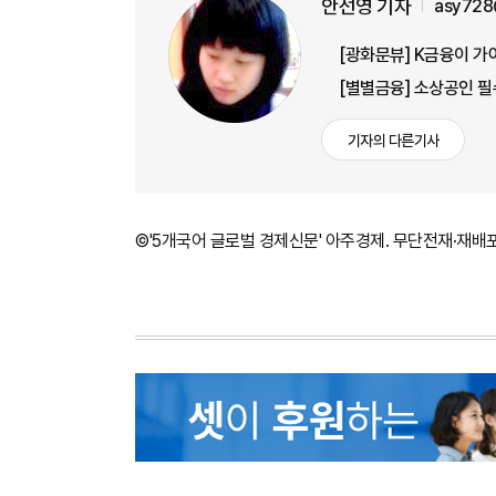
안선영 기자
asy728
[광화문뷰] K금융이 가
[별별금융] 소상공인 필
기자의 다른기사
©'5개국어 글로벌 경제신문' 아주경제. 무단전재·재배