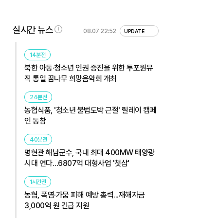
실시간 뉴스
08.07 22:52
UPDATE
14분전
북한 아동·청소년 인권 증진을 위한 투포원뮤
직 통일 꿈나무 희망음악회 개최
24분전
농협식품, '청소년 불법도박 근절' 릴레이 캠페
인 동참
40분전
명현관 해남군수, 국내 최대 400MW 태양광
시대 연다…6807억 대형사업 '첫삽'
1시간전
농협, 폭염·가뭄 피해 예방 총력...재해자금
3,000억 원 긴급 지원