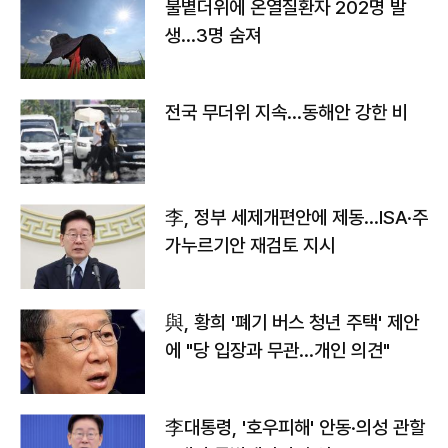
불볕더위에 온열질환자 202명 발
생…3명 숨져
전국 무더위 지속…동해안 강한 비
李, 정부 세제개편안에 제동…ISA·주
가누르기안 재검토 지시
與, 황희 '폐기 버스 청년 주택' 제안
에 "당 입장과 무관…개인 의견"
李대통령, '호우피해' 안동·의성 관할