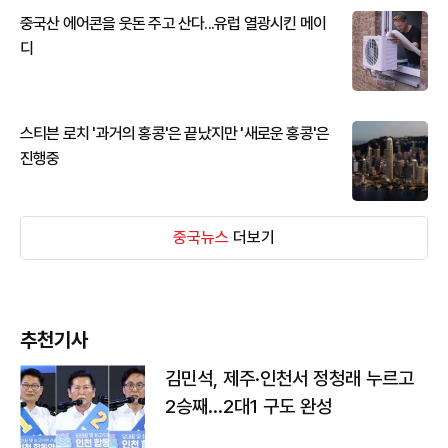
중국산 에어콘을 웃돈 주고 산다...유럽 열광시킨 메이
디
스티븐 로치 '과거의 홍콩'은 끝났지만 '새로운 홍콩'은
진행중
중국뉴스
더보기
추천기사
김민석, 제주·인천서 정청래 누르고
2승째…2대1 구도 완성