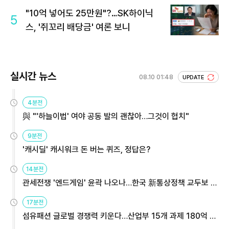
"10억 넣어도 25만원"?…SK하이닉
5
스, '쥐꼬리 배당금' 여론 보니
실시간 뉴스
08.10 01:48
UPDATE
4분전
與 "'하늘이법' 여야 공동 발의 괜찮아…그것이 협치"
9분전
'캐시딜' 캐시워크 돈 버는 퀴즈, 정답은?
14분전
관세전쟁 '엔드게임' 윤곽 나오나…한국 新통상정책 교두보 활
용해야
17분전
섬유패션 글로벌 경쟁력 키운다…산업부 15개 과제 180억 지
원