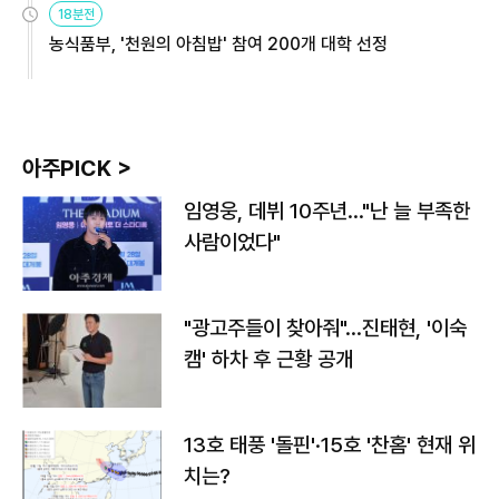
18분전
농식품부, '천원의 아침밥' 참여 200개 대학 선정
아주PICK >
임영웅, 데뷔 10주년…"난 늘 부족한
사람이었다"
"광고주들이 찾아줘"…진태현, '이숙
캠' 하차 후 근황 공개
13호 태풍 '돌핀'·15호 '찬홈' 현재 위
치는?