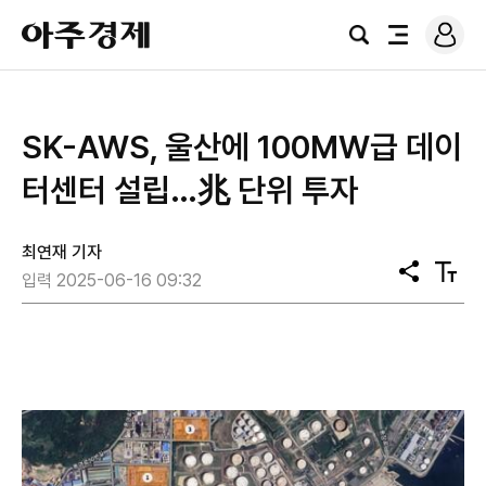
로
아
그
검
전
주
인
색
체
경
메
제
뉴
SK-AWS, 울산에 100MW급 데이
터센터 설립…兆 단위 투자
최연재 기자
공
텍
입력 2025-06-16 09:32
유
스
트
크
기