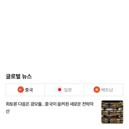
글로벌 뉴스
중국
일본
베트남
희토류 다음은 광모듈…중국이 움켜쥔 새로운 전략자
산