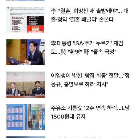
李 "결혼, 희망찬 새 출발돼야"… 대
출·청약 '결혼 페널티' 손본다
李대통령 'ISA·주가 누르기' 재검
토…與 "환영" 野 "졸속 국정"
이임생이 밝힌 '빵집 회동' 전말…"정
몽규, 홍명보로 하라 지시"
주유소 기름값 12주 연속 하락…L당
1800원대 유지