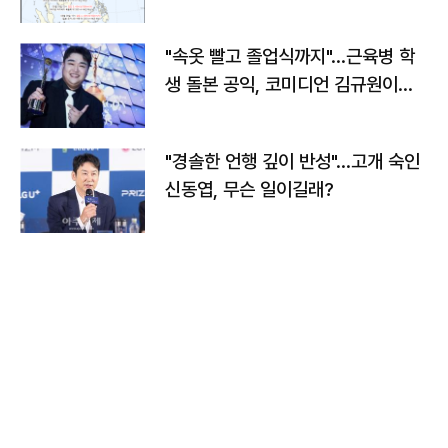
"속옷 빨고 졸업식까지"…근육병 학
생 돌본 공익, 코미디언 김규원이었
다
"경솔한 언행 깊이 반성"…고개 숙인
신동엽, 무슨 일이길래?