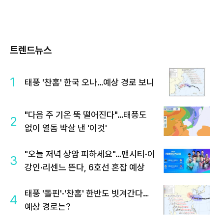
트렌드뉴스
1
태풍 '찬홈' 한국 오나…예상 경로 보니
"다음 주 기온 뚝 떨어진다"…태풍도
2
없이 열돔 박살 낸 '이것'
"오늘 저녁 상암 피하세요"…맨시티·이
3
강인·리센느 뜬다, 6호선 혼잡 예상
태풍 '돌핀'·'찬홈' 한반도 빗겨간다…
4
예상 경로는?