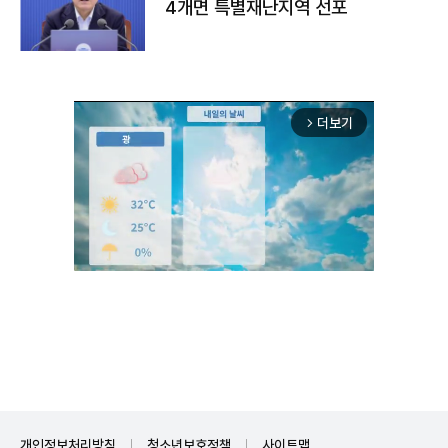
4개면 특별재난지역 선포
더보기
arrow_forward_ios
Mute
개인정보처리방침
청소년보호정책
사이트맵