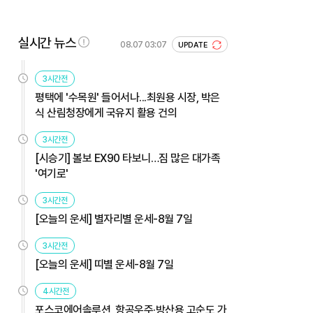
실시간 뉴스
08.07 03:07
UPDATE
3시간전
평택에 '수목원' 들어서나...최원용 시장, 박은
식 산림청장에게 국유지 활용 건의
3시간전
[시승기] 볼보 EX90 타보니…짐 많은 대가족
'여기로'
3시간전
[오늘의 운세] 별자리별 운세-8월 7일
3시간전
[오늘의 운세] 띠별 운세-8월 7일
4시간전
포스코에어솔루션, 항공우주·방산용 고순도 가