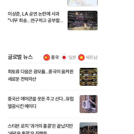
현재 위치와 이동경로는?
이상준, LA 공연 논란에 사과
"너무 죄송…연구하고 공부할
것"
글로벌 뉴스
중국
일본
베트남
희토류 다음은 광모듈…중국이 움켜쥔
새로운 전략자산
중국산 에어콘을 웃돈 주고 산다...유럽
열광시킨 메이디
스티븐 로치 '과거의 홍콩'은 끝났지만
'새로운 홍콩'은 진행중