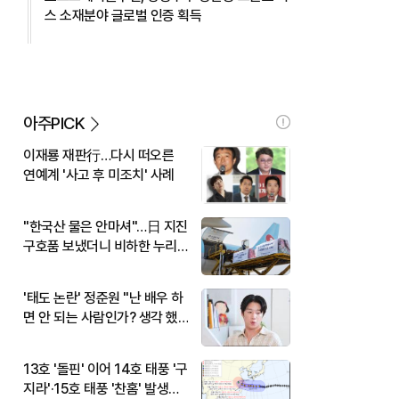
스 소재분야 글로벌 인증 획득
아주PICK
이재룡 재판行…다시 떠오른
연예계 '사고 후 미조치' 사례
"한국산 물은 안마셔"…日 지진
구호품 보냈더니 비하한 누리
꾼
'태도 논란' 정준원 "난 배우 하
면 안 되는 사람인가? 생각 했
다"
13호 '돌핀' 이어 14호 태풍 '구
지라'·15호 태풍 '찬홈' 발생…