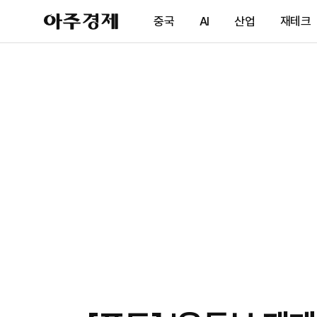
아
중국
AI
산업
재테크
주
경
제