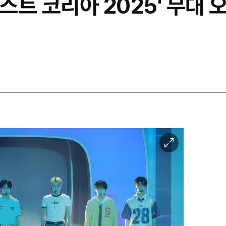
스트 코리아 2025' 무대 오
이
미
지
확
대