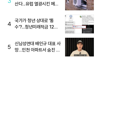
3
산다...유럽 열광시킨 메이
디
국가가 청년 상대로 '통
4
수'?...청년미래적금 12%
준다더니 "응, 오류야"
신남성연대 배인규 대표 사
5
망…인천 아파트서 숨진 채
발견