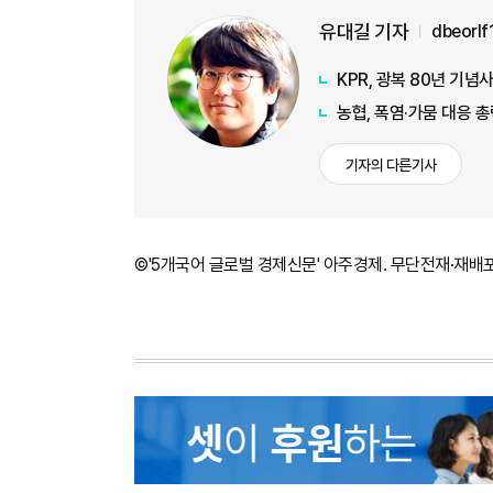
유대길 기자
dbeorl
KPR, 광복 80년 기
농협, 폭염·가뭄 대응 
기자의 다른기사
©'5개국어 글로벌 경제신문' 아주경제. 무단전재·재배