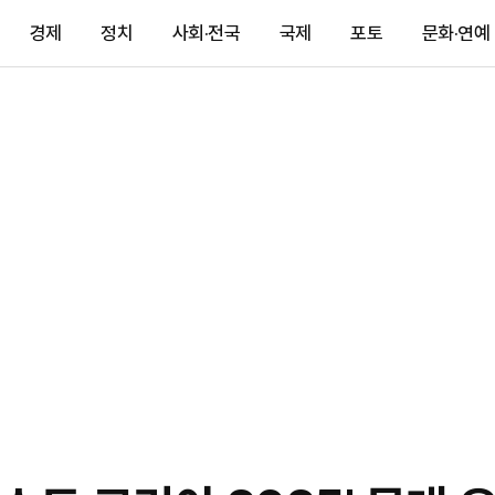
경제
정치
사회·전국
국제
포토
문화·연예