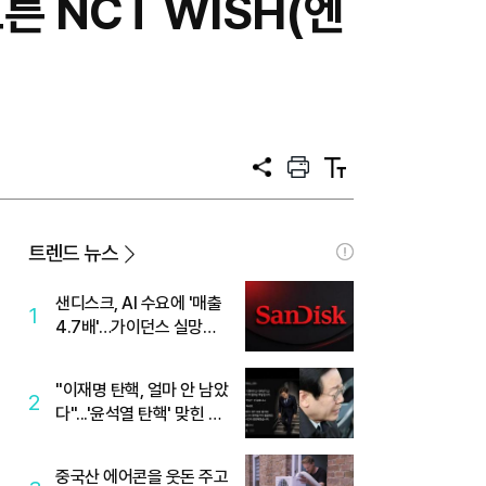
른 NCT WISH(엔
공
프
텍
유
린
스
트
트
크
기
트렌드 뉴스
샌디스크, AI 수요에 '매출
1
4.7배'…가이던스 실망에
'주가는 하락'
"이재명 탄핵, 얼마 안 남았
2
다"...'윤석열 탄핵' 맞힌 무
당, '성지글' 등장
중국산 에어콘을 웃돈 주고