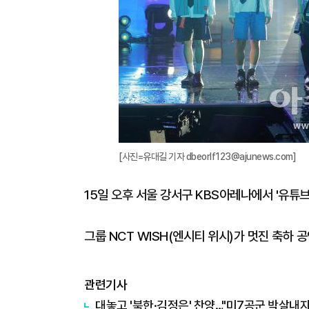
[사진=유대길 기자 dbeorlf123@ajunews.com]
15일 오후 서울 강서구 KBS아레나에서 '유튜브
그룹 NCT WISH(엔시티 위시)가 멋진 축하 공연
관련기사
대놓고 '북한·김정은' 찬양…"미7공군 박살내자