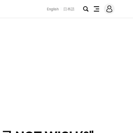
로
English
日本語
그
검
전
인
색
체
메
뉴