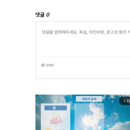
댓글
0
0
/ 300
더
arrow_forward_ios