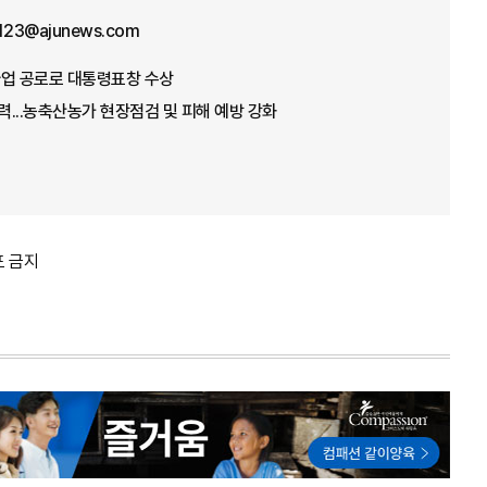
f123@ajunews.com
념사업 공로로 대통령표창 수상
총력...농축산농가 현장점검 및 피해 예방 강화
포 금지