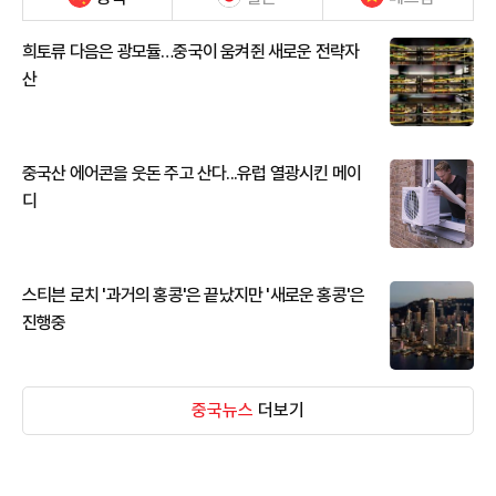
희토류 다음은 광모듈…중국이 움켜쥔 새로운 전략자
산
중국산 에어콘을 웃돈 주고 산다...유럽 열광시킨 메이
디
스티븐 로치 '과거의 홍콩'은 끝났지만 '새로운 홍콩'은
진행중
중국뉴스
더보기