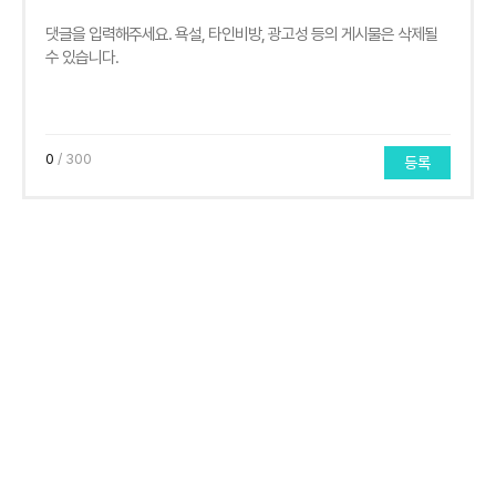
0
/ 300
등록