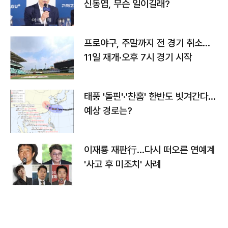
신동엽, 무슨 일이길래?
프로야구, 주말까지 전 경기 취소…
11일 재개·오후 7시 경기 시작
태풍 '돌핀'·'찬홈' 한반도 빗겨간다…
예상 경로는?
이재룡 재판行…다시 떠오른 연예계
'사고 후 미조치' 사례