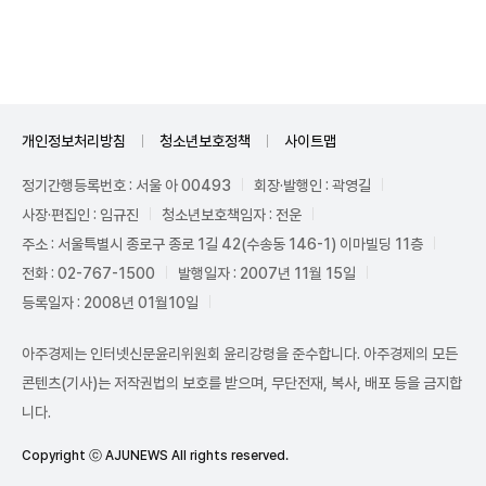
Unmute
개인정보처리방침
청소년보호정책
사이트맵
정기간행등록번호 : 서울 아 00493
회장·발행인 : 곽영길
사장·편집인 : 임규진
청소년보호책임자 : 전운
주소 : 서울특별시 종로구 종로 1길 42(수송동 146-1) 이마빌딩 11층
전화 : 02-767-1500
발행일자 : 2007년 11월 15일
등록일자 : 2008년 01월10일
아주경제는 인터넷신문윤리위원회 윤리강령을 준수합니다. 아주경제의 모든
콘텐츠(기사)는 저작권법의 보호를 받으며, 무단전재, 복사, 배포 등을 금지합
니다.
Copyright ⓒ AJUNEWS All rights reserved.