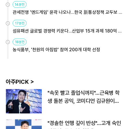
14분전
관세전쟁 '엔드게임' 윤곽 나오나…한국 新통상정책 교두보 활
용해야
17분전
섬유패션 글로벌 경쟁력 키운다…산업부 15개 과제 180억 지
원
18분전
농식품부, '천원의 아침밥' 참여 200개 대학 선정
아주PICK >
"속옷 빨고 졸업식까지"…근육병 학
생 돌본 공익, 코미디언 김규원이었
다
"경솔한 언행 깊이 반성"…고개 숙인