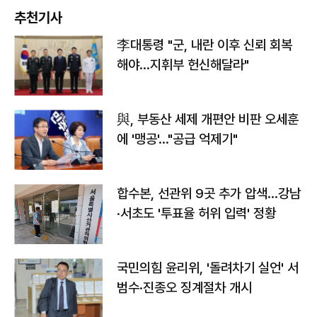
추천기사
李대통령 "군, 내란 이후 신뢰 회복
해야…지휘부 헌신해달라"
與, 부동산 세제 개편안 비판 오세훈
에 '맹공'…"공급 억제기"
합수본, 선관위 9곳 추가 압색…강남
·서초도 '투표율 허위 입력' 정황
국민의힘 윤리위, '돌려차기 실언' 서
범수·진종오 징계절차 개시