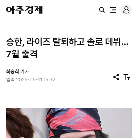
로
아
그
검
전
주
인
색
체
경
메
제
뉴
승한, 라이즈 탈퇴하고 솔로 데뷔…
7월 출격
최송희 기자
공
텍
입력 2025-06-11 15:32
유
스
트
크
기