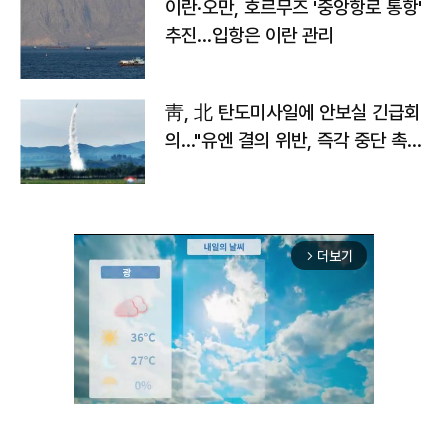
이란·오만, 호르무즈 '중앙항로 통항'
추진…입항은 이란 관리
靑, 北 탄도미사일에 안보실 긴급회
의…"유엔 결의 위반, 즉각 중단 촉
구"
더보기
arrow_forward_ios