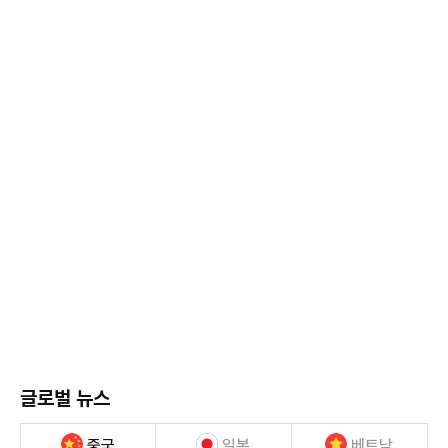
글로벌 뉴스
중국
일본
베트남