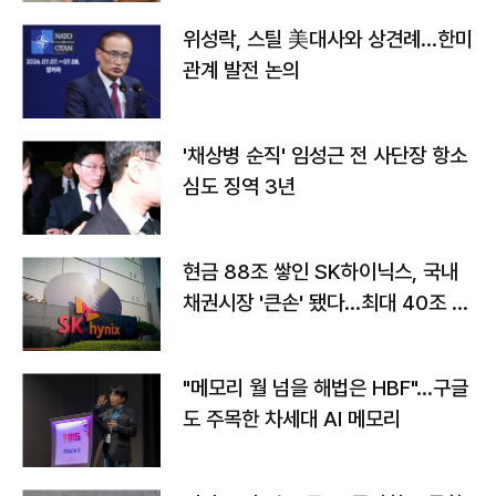
위성락, 스틸 美대사와 상견례…한미
관계 발전 논의
'채상병 순직' 임성근 전 사단장 항소
심도 징역 3년
현금 88조 쌓인 SK하이닉스, 국내
채권시장 '큰손' 됐다…최대 40조 투
자
"메모리 월 넘을 해법은 HBF"…구글
도 주목한 차세대 AI 메모리