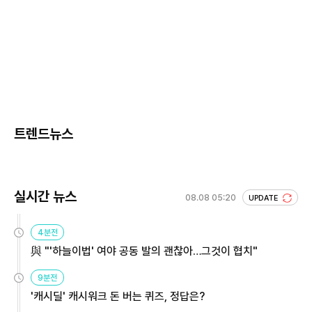
트렌드뉴스
실시간 뉴스
08.08 05:20
UPDATE
4분전
與 "'하늘이법' 여야 공동 발의 괜찮아…그것이 협치"
9분전
'캐시딜' 캐시워크 돈 버는 퀴즈, 정답은?