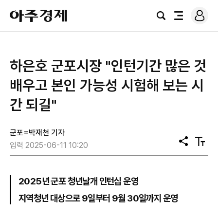
로
아
그
검
전
주
인
색
체
경
메
제
뉴
하은호 군포시장 "인턴기간 많은 것
배우고 본인 가능성 시험해 보는 시
간 되길"
군포=박재천 기자
공
텍
입력 2025-06-11 10:20
유
스
트
크
기
2025년 군포 청년날개 인턴십 운영
지역청년 대상으로 9일부터 9월 30일까지 운영