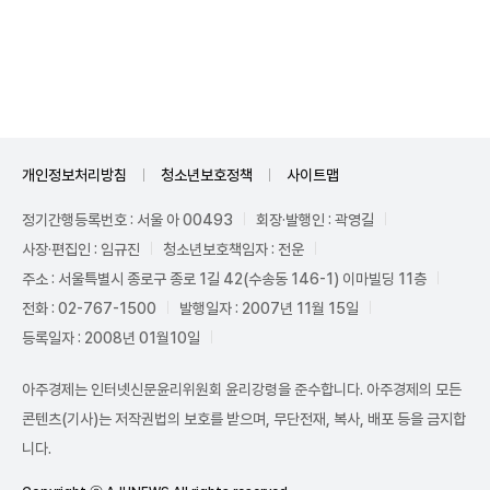
Unmute
개인정보처리방침
청소년보호정책
사이트맵
정기간행등록번호 : 서울 아 00493
회장·발행인 : 곽영길
사장·편집인 : 임규진
청소년보호책임자 : 전운
주소 : 서울특별시 종로구 종로 1길 42(수송동 146-1) 이마빌딩 11층
전화 : 02-767-1500
발행일자 : 2007년 11월 15일
등록일자 : 2008년 01월10일
아주경제는 인터넷신문윤리위원회 윤리강령을 준수합니다. 아주경제의 모든
콘텐츠(기사)는 저작권법의 보호를 받으며, 무단전재, 복사, 배포 등을 금지합
니다.