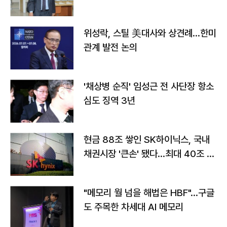
위성락, 스틸 美대사와 상견례…한미
관계 발전 논의
'채상병 순직' 임성근 전 사단장 항소
심도 징역 3년
현금 88조 쌓인 SK하이닉스, 국내
채권시장 '큰손' 됐다…최대 40조 투
자
"메모리 월 넘을 해법은 HBF"…구글
도 주목한 차세대 AI 메모리