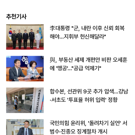
추천기사
李대통령 "군, 내란 이후 신뢰 회복
해야…지휘부 헌신해달라"
與, 부동산 세제 개편안 비판 오세훈
에 '맹공'…"공급 억제기"
합수본, 선관위 9곳 추가 압색…강남
·서초도 '투표율 허위 입력' 정황
국민의힘 윤리위, '돌려차기 실언' 서
범수·진종오 징계절차 개시