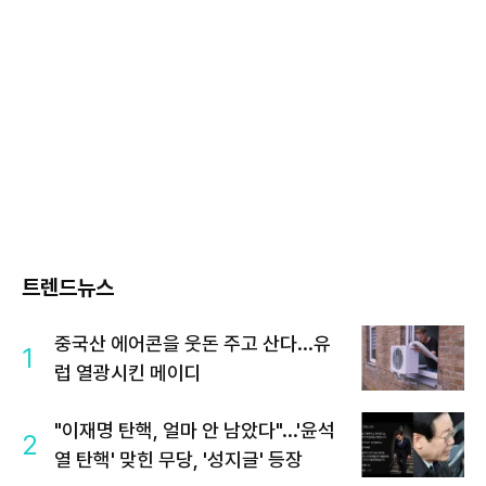
트렌드뉴스
중국산 에어콘을 웃돈 주고 산다...유
1
럽 열광시킨 메이디
"이재명 탄핵, 얼마 안 남았다"...'윤석
2
열 탄핵' 맞힌 무당, '성지글' 등장