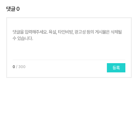
댓글
0
0
/ 300
등록