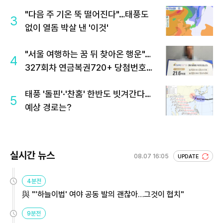
"다음 주 기온 뚝 떨어진다"…태풍도
3
없이 열돔 박살 낸 '이것'
"서울 여행하는 꿈 뒤 찾아온 행운"…
4
327회차 연금복권720+ 당첨번호조
회 주목
태풍 '돌핀'·'찬홈' 한반도 빗겨간다…
5
예상 경로는?
실시간 뉴스
08.07 16:05
UPDATE
4분전
與 "'하늘이법' 여야 공동 발의 괜찮아…그것이 협치"
9분전