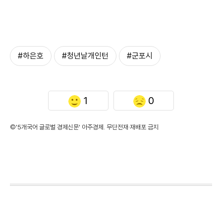
#하은호
#청년날개인턴
#군포시
1
0
©'5개국어 글로벌 경제신문' 아주경제. 무단전재·재배포 금지