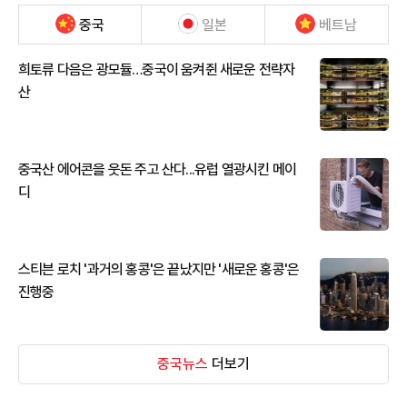
중국
일본
베트남
희토류 다음은 광모듈…중국이 움켜쥔 새로운 전략자
산
중국산 에어콘을 웃돈 주고 산다...유럽 열광시킨 메이
디
스티븐 로치 '과거의 홍콩'은 끝났지만 '새로운 홍콩'은
진행중
중국뉴스
더보기