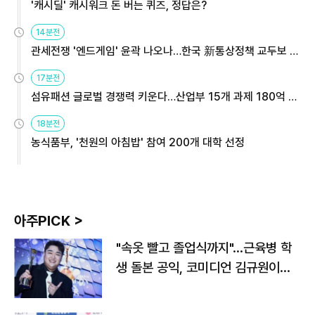
'캐시딜' 캐시워크 돈 버는 퀴즈, 정답은?
14분전
관세전쟁 '엔드게임' 윤곽 나오나…한국 新통상정책 교두보 활
용해야
17분전
섬유패션 글로벌 경쟁력 키운다…산업부 15개 과제 180억 지
원
18분전
농식품부, '천원의 아침밥' 참여 200개 대학 선정
아주PICK >
"속옷 빨고 졸업식까지"…근육병 학
생 돌본 공익, 코미디언 김규원이었
다