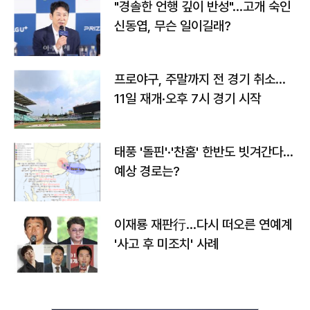
"경솔한 언행 깊이 반성"…고개 숙인
신동엽, 무슨 일이길래?
프로야구, 주말까지 전 경기 취소…
11일 재개·오후 7시 경기 시작
태풍 '돌핀'·'찬홈' 한반도 빗겨간다…
예상 경로는?
이재룡 재판行…다시 떠오른 연예계
'사고 후 미조치' 사례