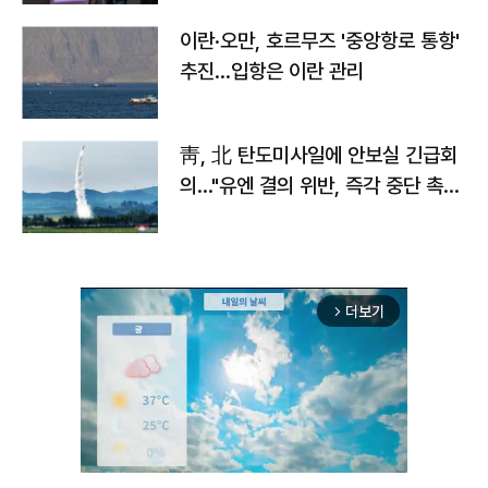
이란·오만, 호르무즈 '중앙항로 통항'
추진…입항은 이란 관리
靑, 北 탄도미사일에 안보실 긴급회
의…"유엔 결의 위반, 즉각 중단 촉
구"
더보기
arrow_forward_ios