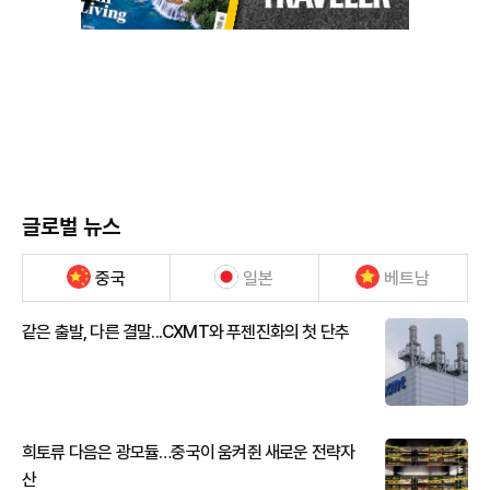
글로벌 뉴스
중국
일본
베트남
같은 출발, 다른 결말...CXMT와 푸젠진화의 첫 단추
희토류 다음은 광모듈…중국이 움켜쥔 새로운 전략자
산