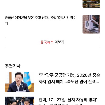
중국산 에어콘을 웃돈 주고 산다...유럽 열광시킨 메이
디
중국뉴스
더보기
추천기사
李 "광주 군공항 기능, 2028년 중순
까지 임시 배치…속도전 넘어 전격
전"
한미, 17∼27일 '을지 자유의 방패'