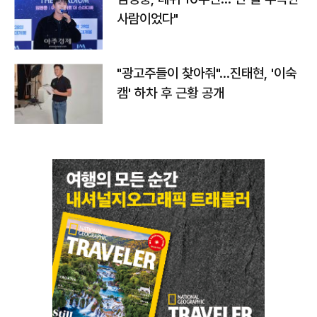
사람이었다"
"광고주들이 찾아줘"…진태현, '이숙
캠' 하차 후 근황 공개