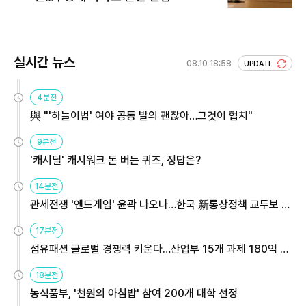
실시간 뉴스
08.10 18:58
UPDATE
4분전
與 "'하늘이법' 여야 공동 발의 괜찮아…그것이 협치"
9분전
'캐시딜' 캐시워크 돈 버는 퀴즈, 정답은?
14분전
관세전쟁 '엔드게임' 윤곽 나오나…한국 新통상정책 교두보 활
용해야
17분전
섬유패션 글로벌 경쟁력 키운다…산업부 15개 과제 180억 지
원
18분전
농식품부, '천원의 아침밥' 참여 200개 대학 선정