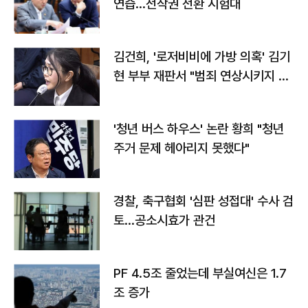
연습…전작권 전환 시험대
김건희, '로저비비에 가방 의혹' 김기
현 부부 재판서 "범죄 연상시키지 말
라"
'청년 버스 하우스' 논란 황희 "청년
주거 문제 헤아리지 못했다"
경찰, 축구협회 '심판 성접대' 수사 검
토…공소시효가 관건
PF 4.5조 줄었는데 부실여신은 1.7
조 증가