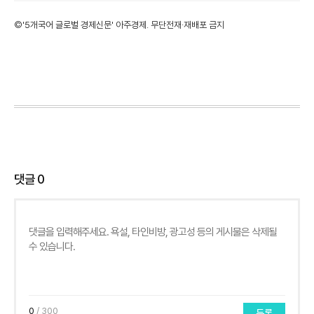
©'5개국어 글로벌 경제신문' 아주경제. 무단전재·재배포 금지
댓글
0
0
/ 300
등록