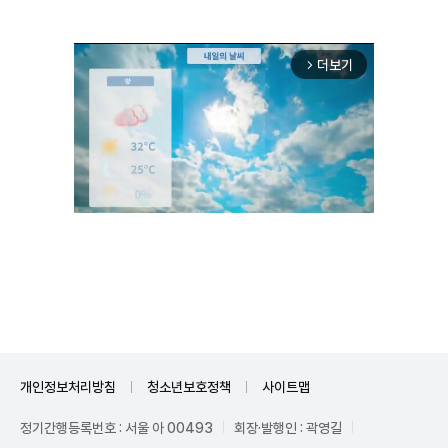
더보기
arrow_forward_ios
Unmute
개인정보처리방침
청소년보호정책
사이트맵
정기간행등록번호 : 서울 아 00493
회장·발행인 : 곽영길