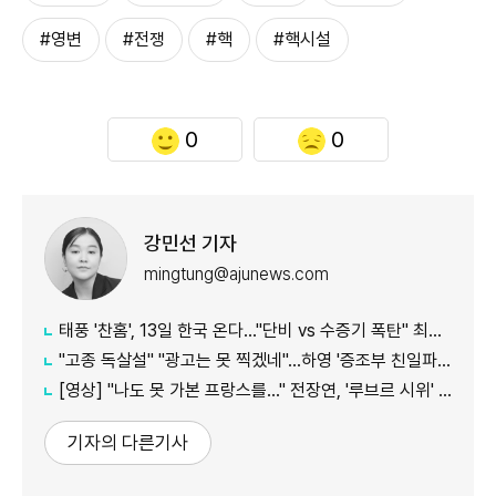
#영변
#전쟁
#핵
#핵시설
0
0
강민선 기자
mingtung@ajunews.com
태풍 '찬홈', 13일 한국 온다..."단비 vs 수증기 폭탄" 최대 변수
"고종 독살설" "광고는 못 찍겠네"...하영 '증조부 친일파 논란' 반응 보니
[영상] "나도 못 가본 프랑스를…" 전장연, '루브르 시위' 영상 재확산 왜?
기자의 다른기사