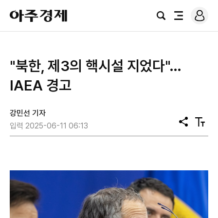
로
아
그
검
전
주
인
색
체
경
메
제
뉴
"북한, 제3의 핵시설 지었다"…
IAEA 경고
강민선 기자
공
텍
입력 2025-06-11 06:13
유
스
트
크
기