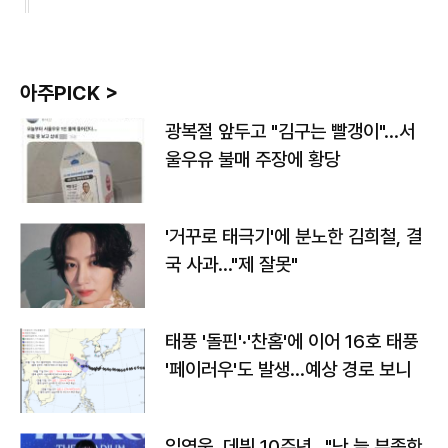
아주PICK >
광복절 앞두고 "김구는 빨갱이"…서
울우유 불매 주장에 황당
'거꾸로 태극기'에 분노한 김희철, 결
국 사과…"제 잘못"
태풍 '돌핀'·'찬홈'에 이어 16호 태풍
'페이러우'도 발생…예상 경로 보니
임영웅, 데뷔 10주년…"난 늘 부족한