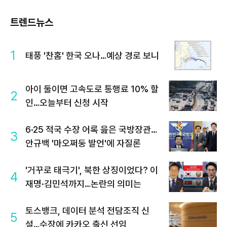
트렌드뉴스
1
태풍 '찬홈' 한국 오나…예상 경로 보니
아이 둘이면 고속도로 통행료 10% 할
2
인…오늘부터 신청 시작
6·25 적국 수장 어록 읊은 국방장관…
3
안규백 '마오쩌둥 발언'에 자질론
'거꾸로 태극기', 북한 상징이었다? 이
4
재명·김민석까지…논란의 의미는
토스뱅크, 데이터 분석 전담조직 신
5
설…수장에 카카오 출신 선임