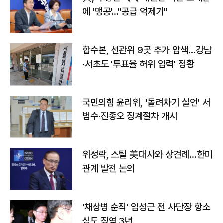
에 '맹공'…"공급 억제기"
합수본, 선관위 9곳 추가 압색…강남
·서초도 '투표율 허위 입력' 정황
국민의힘 윤리위, '돌려차기 실언' 서
범수·진종오 징계절차 개시
위성락, 스틸 美대사와 상견례…한미
관계 발전 논의
'채상병 순직' 임성근 전 사단장 항소
심도 징역 3년