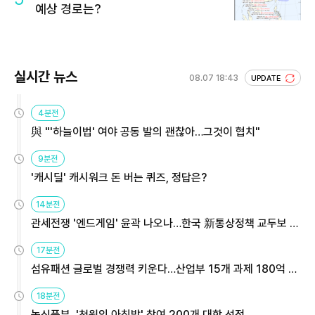
예상 경로는?
실시간 뉴스
08.07 18:43
UPDATE
4분전
與 "'하늘이법' 여야 공동 발의 괜찮아…그것이 협치"
9분전
'캐시딜' 캐시워크 돈 버는 퀴즈, 정답은?
14분전
관세전쟁 '엔드게임' 윤곽 나오나…한국 新통상정책 교두보 활
용해야
17분전
섬유패션 글로벌 경쟁력 키운다…산업부 15개 과제 180억 지
원
18분전
농식품부, '천원의 아침밥' 참여 200개 대학 선정