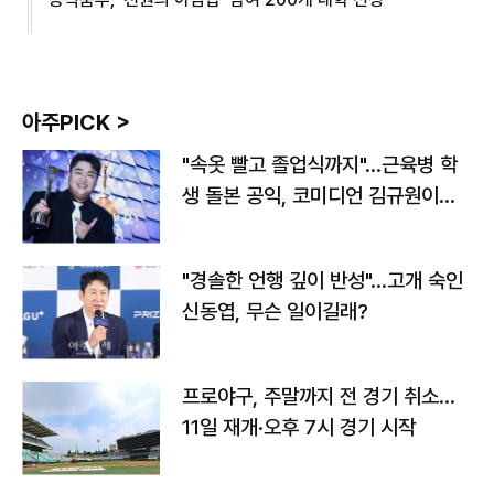
아주PICK >
"속옷 빨고 졸업식까지"…근육병 학
생 돌본 공익, 코미디언 김규원이었
다
"경솔한 언행 깊이 반성"…고개 숙인
신동엽, 무슨 일이길래?
프로야구, 주말까지 전 경기 취소…
11일 재개·오후 7시 경기 시작