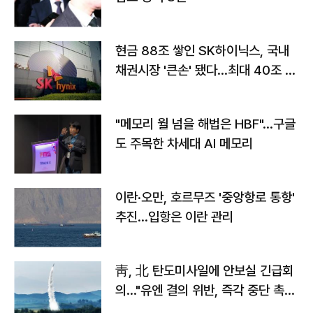
현금 88조 쌓인 SK하이닉스, 국내
채권시장 '큰손' 됐다…최대 40조 투
자
"메모리 월 넘을 해법은 HBF"…구글
도 주목한 차세대 AI 메모리
이란·오만, 호르무즈 '중앙항로 통항'
추진…입항은 이란 관리
靑, 北 탄도미사일에 안보실 긴급회
의…"유엔 결의 위반, 즉각 중단 촉
구"