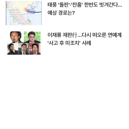
태풍 '돌핀'·'찬홈' 한반도 빗겨간다…
예상 경로는?
이재룡 재판行…다시 떠오른 연예계
'사고 후 미조치' 사례