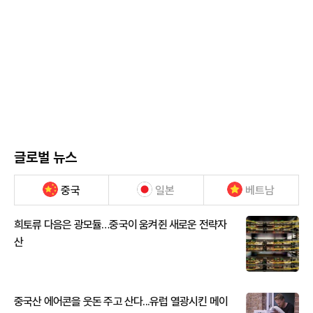
글로벌 뉴스
중국
일본
베트남
희토류 다음은 광모듈…중국이 움켜쥔 새로운 전략자
산
중국산 에어콘을 웃돈 주고 산다...유럽 열광시킨 메이