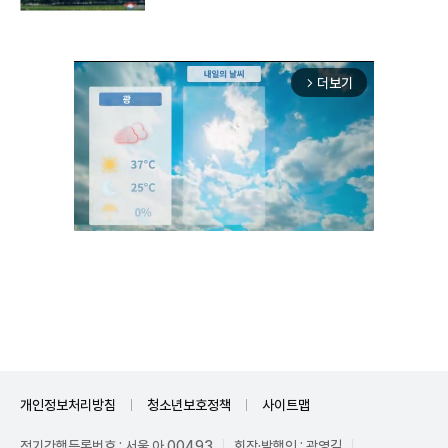
더보기
arrow_forward_ios
Unmute
개인정보처리방침
청소년보호정책
사이트맵
정기간행등록번호 : 서울 아 00493
회장·발행인 : 곽영길