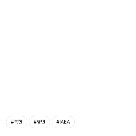
#북한
#영변
#IAEA