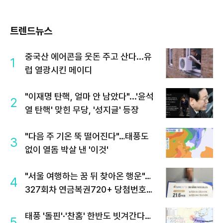
트렌드뉴스
중국산 에어콘을 웃돈 주고 산다...유
1
럽 열광시킨 메이디
"이재명 탄핵, 얼마 안 남았다"...'윤석
2
열 탄핵' 맞힌 무당, '성지글' 등장
"다음 주 기온 뚝 떨어진다"…태풍도
3
없이 열돔 박살 낸 '이것'
"서울 여행하는 꿈 뒤 찾아온 행운"…
4
327회차 연금복권720+ 당첨번호조
회 주목
태풍 '돌핀'·'찬홈' 한반도 빗겨간다…
5