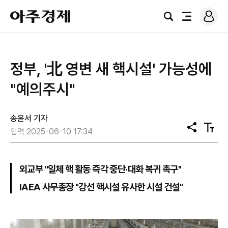
로
아
그
검
전
주
인
색
체
경
메
제
뉴
정부, '北 영변 새 핵시설' 가능성에
"예의주시"
송윤서 기자
공
텍
입력 2025-06-10 17:34
유
스
트
크
기
외교부 "일체 핵 활동 즉각 중단·대화 복귀 촉구"
IAEA 사무총장 "강선 핵시설 유사한 시설 건설"