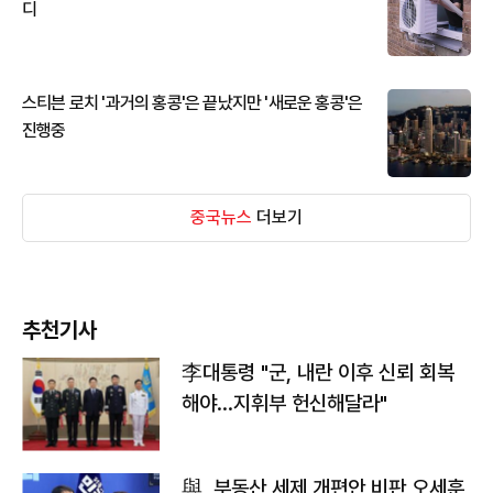
디
스티븐 로치 '과거의 홍콩'은 끝났지만 '새로운 홍콩'은
진행중
중국뉴스
더보기
추천기사
李대통령 "군, 내란 이후 신뢰 회복
해야…지휘부 헌신해달라"
與, 부동산 세제 개편안 비판 오세훈