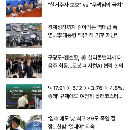
"실거주자 보호" vs "무책임의 극치"
경제성장까지 갉아먹는 역대급 폭
염…李대통령 "국가적 기후 재난"
구광모-젠슨황, 美 실리콘밸리서 다
음주 회동…로봇·피지컬AI 협력 논의
'+17.91→-5.12→+3.76→-4.8%'…'
종레' 규제에도 여전히 롤러코스터
타는 코스피
'입추'에도 낮 최고 39도 폭염 절
정…한밤 '열대야' 지속