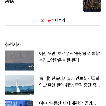
진행중
중국뉴스
더보기
추천기사
이란·오만, 호르무즈 '중앙항로 통항'
추진…입항은 이란 관리
靑, 北 탄도미사일에 안보실 긴급회
의…"유엔 결의 위반, 즉각 중단 촉
구"
여야, '부동산 세제 개편안' 공방…