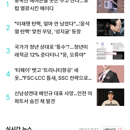
중국산 에어콘을 웃돈 주고 산다...유
1
럽 열광시킨 메이디
"이재명 탄핵, 얼마 안 남았다"...'윤석
2
열 탄핵' 맞힌 무당, '성지글' 등장
국가가 청년 상대로 '통수'?...청년미
3
래적금 12% 준다더니 "응, 오류야"
'티웨이' 벗고 '트리니티항공' 새
4
옷…"FSC·LCC 틈새, SSC 전략으로
공략"
신남성연대 배인규 대표 사망…인천 아
5
파트서 숨진 채 발견
실시간 뉴스
08.07 11:37
UPDATE