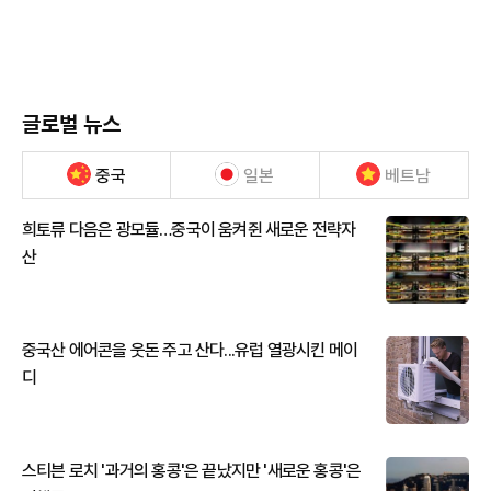
글로벌 뉴스
중국
일본
베트남
희토류 다음은 광모듈…중국이 움켜쥔 새로운 전략자
산
중국산 에어콘을 웃돈 주고 산다...유럽 열광시킨 메이
디
스티븐 로치 '과거의 홍콩'은 끝났지만 '새로운 홍콩'은