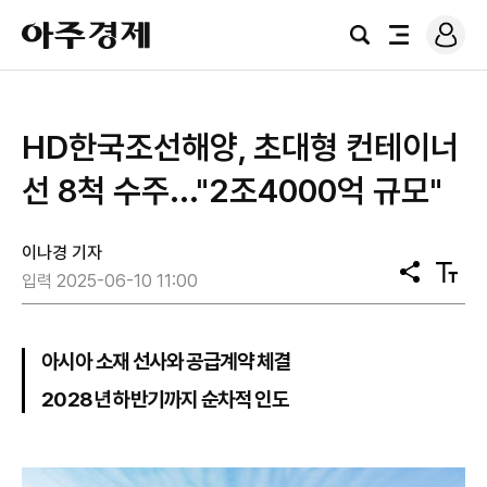
로
아
그
검
전
주
인
색
체
경
메
제
뉴
HD한국조선해양, 초대형 컨테이너
선 8척 수주..."2조4000억 규모"
이나경 기자
공
텍
입력 2025-06-10 11:00
유
스
트
크
기
아시아 소재 선사와 공급계약 체결
2028년 하반기까지 순차적 인도