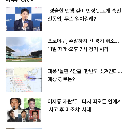
"경솔한 언행 깊이 반성"…고개 숙인
신동엽, 무슨 일이길래?
프로야구, 주말까지 전 경기 취소…
11일 재개·오후 7시 경기 시작
태풍 '돌핀'·'찬홈' 한반도 빗겨간다…
예상 경로는?
이재룡 재판行…다시 떠오른 연예계
'사고 후 미조치' 사례