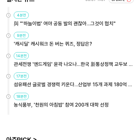
4분전
與 "'하늘이법' 여야 공동 발의 괜찮아…그것이 협치"
9분전
'캐시딜' 캐시워크 돈 버는 퀴즈, 정답은?
14분전
관세전쟁 '엔드게임' 윤곽 나오나…한국 新통상정책 교두보 활
용해야
17분전
섬유패션 글로벌 경쟁력 키운다…산업부 15개 과제 180억 지
원
18분전
농식품부, '천원의 아침밥' 참여 200개 대학 선정
아주PICK >