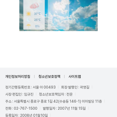
Unmute
개인정보처리방침
청소년보호정책
사이트맵
정기간행등록번호 : 서울 아 00493
회장·발행인 : 곽영길
사장·편집인 : 임규진
청소년보호책임자 : 전운
주소 : 서울특별시 종로구 종로 1길 42(수송동 146-1) 이마빌딩 11층
전화 : 02-767-1500
발행일자 : 2007년 11월 15일
등록일자 : 2008년 01월10일