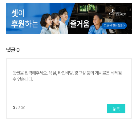
댓글
0
0
/ 300
등록