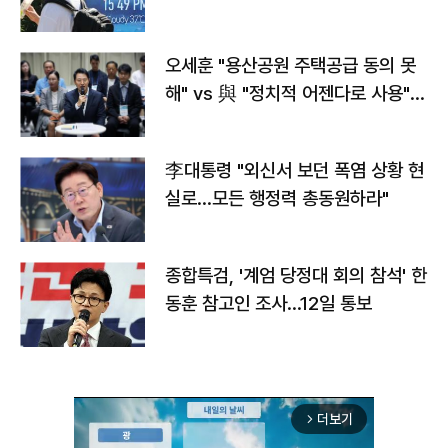
오세훈 "용산공원 주택공급 동의 못
해" vs 與 "정치적 어젠다로 사용"
맞불
李대통령 "외신서 보던 폭염 상황 현
실로…모든 행정력 총동원하라"
종합특검, '계엄 당정대 회의 참석' 한
동훈 참고인 조사...12일 통보
더보기
arrow_forward_ios