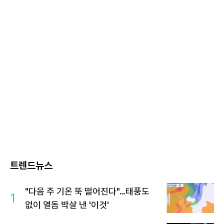
트렌드뉴스
"다음 주 기온 뚝 떨어진다"…태풍도
1
없이 열돔 박살 낸 '이것'