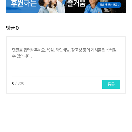
댓글
0
0
/ 300
등록