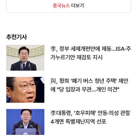
중국뉴스
더보기
추천기사
李, 정부 세제개편안에 제동…ISA·주
가누르기안 재검토 지시
與, 황희 '폐기 버스 청년 주택' 제안
에 "당 입장과 무관…개인 의견"
李대통령, '호우피해' 안동·의성 관할
4개면 특별재난지역 선포