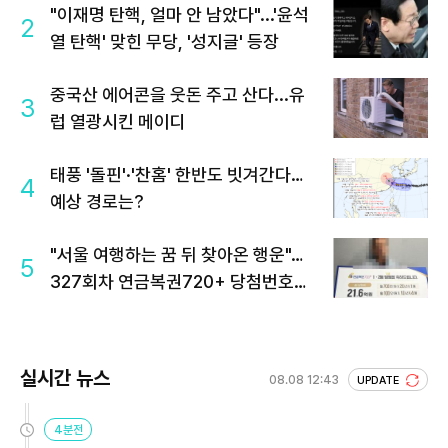
"이재명 탄핵, 얼마 안 남았다"...'윤석
2
열 탄핵' 맞힌 무당, '성지글' 등장
중국산 에어콘을 웃돈 주고 산다...유
3
럽 열광시킨 메이디
태풍 '돌핀'·'찬홈' 한반도 빗겨간다…
4
예상 경로는?
"서울 여행하는 꿈 뒤 찾아온 행운"…
5
327회차 연금복권720+ 당첨번호조
회 주목
실시간 뉴스
08.08 12:43
UPDATE
4분전