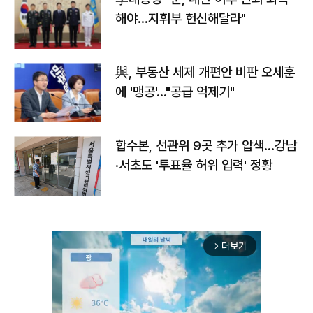
해야…지휘부 헌신해달라"
與, 부동산 세제 개편안 비판 오세훈
에 '맹공'…"공급 억제기"
합수본, 선관위 9곳 추가 압색…강남
·서초도 '투표율 허위 입력' 정황
더보기
arrow_forward_ios