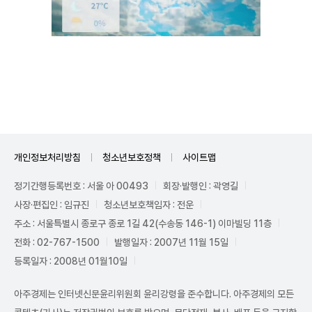
Unmute
개인정보처리방침
청소년보호정책
사이트맵
정기간행등록번호 : 서울 아 00493
회장·발행인 : 곽영길
사장·편집인 : 임규진
청소년보호책임자 : 전운
주소 : 서울특별시 종로구 종로 1길 42(수송동 146-1) 이마빌딩 11층
전화 : 02-767-1500
발행일자 : 2007년 11월 15일
등록일자 : 2008년 01월10일
아주경제는 인터넷신문윤리위원회 윤리강령을 준수합니다. 아주경제의 모든