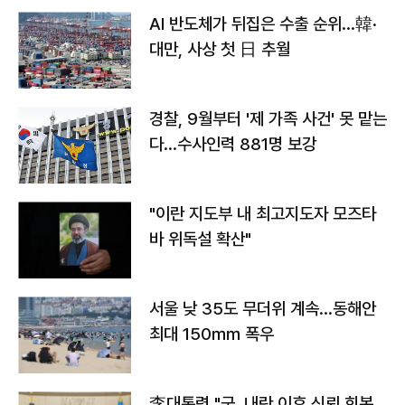
AI 반도체가 뒤집은 수출 순위…韓·
대만, 사상 첫 日 추월
경찰, 9월부터 '제 가족 사건' 못 맡는
다…수사인력 881명 보강
"이란 지도부 내 최고지도자 모즈타
바 위독설 확산"
서울 낮 35도 무더위 계속…동해안
최대 150㎜ 폭우
李대통령 "군, 내란 이후 신뢰 회복