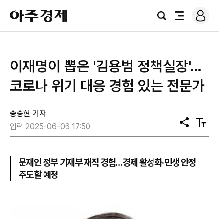
로
아
그
검
전
주
인
색
체
경
메
제
뉴
이재명이 뽑은 '김용범 정책실장'…
코로나 위기 대응 경험 있는 전문가
송승현 기자
공
텍
입력 2025-06-06 17:50
유
스
트
크
기
문재인 정부 기재부 재직 경험…경제 활성화·민생 안정
주도할 예정