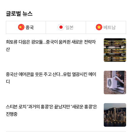
글로벌 뉴스
중국
일본
베트남
희토류 다음은 광모듈…중국이 움켜쥔 새로운 전략자
산
중국산 에어콘을 웃돈 주고 산다...유럽 열광시킨 메이
디
스티븐 로치 '과거의 홍콩'은 끝났지만 '새로운 홍콩'은
진행중