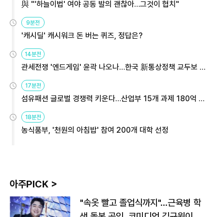
與 "'하늘이법' 여야 공동 발의 괜찮아…그것이 협치"
9분전
'캐시딜' 캐시워크 돈 버는 퀴즈, 정답은?
14분전
관세전쟁 '엔드게임' 윤곽 나오나…한국 新통상정책 교두보 활
용해야
17분전
섬유패션 글로벌 경쟁력 키운다…산업부 15개 과제 180억 지
원
18분전
농식품부, '천원의 아침밥' 참여 200개 대학 선정
아주PICK >
"속옷 빨고 졸업식까지"…근육병 학
생 돌본 공익, 코미디언 김규원이었