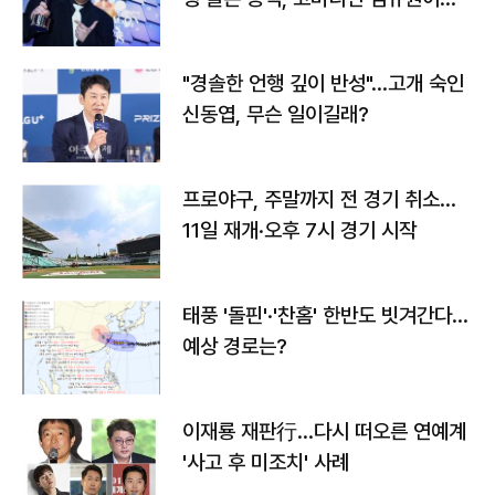
다
"경솔한 언행 깊이 반성"…고개 숙인
신동엽, 무슨 일이길래?
프로야구, 주말까지 전 경기 취소…
11일 재개·오후 7시 경기 시작
태풍 '돌핀'·'찬홈' 한반도 빗겨간다…
예상 경로는?
이재룡 재판行…다시 떠오른 연예계
'사고 후 미조치' 사례