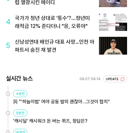
럽 열광시킨 메이디
국가가 청년 상대로 '통수'?...청년미
4
래적금 12% 준다더니 "응, 오류야"
신남성연대 배인규 대표 사망…인천 아
5
파트서 숨진 채 발견
실시간 뉴스
08.07 06:14
UPDATE
4분전
與 "'하늘이법' 여야 공동 발의 괜찮아…그것이 협치"
9분전
'캐시딜' 캐시워크 돈 버는 퀴즈, 정답은?
14분전