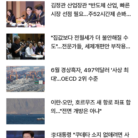
김정관 산업장관 "반도체 산업, 빠른
시장 선점 필요…주52시간제 손봐
야"
"집값보다 전월세가 더 불안해질 수
도"…전문가들, 세제개편안 부작용
우려
6월 경상흑자, 497억달러 '사상 최
대'…OECD 2위 수준
이란·오만, 호르무즈 새 항로 좌표 합
의…"전면 개방은 아냐"
李대통령 "쿠데타 소지 없애려면 사