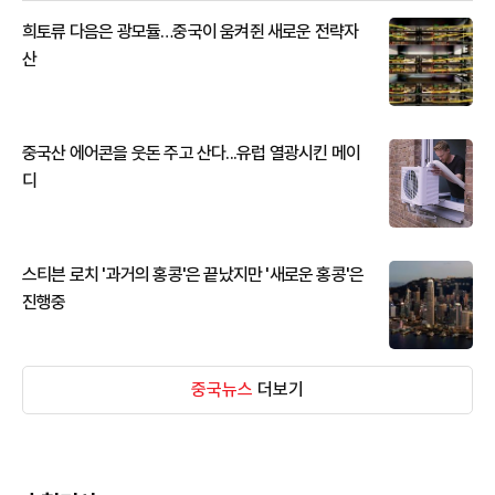
희토류 다음은 광모듈…중국이 움켜쥔 새로운 전략자
산
중국산 에어콘을 웃돈 주고 산다...유럽 열광시킨 메이
디
스티븐 로치 '과거의 홍콩'은 끝났지만 '새로운 홍콩'은
진행중
중국뉴스
더보기