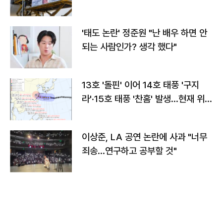
'태도 논란' 정준원 "난 배우 하면 안
되는 사람인가? 생각 했다"
13호 '돌핀' 이어 14호 태풍 '구지
라'·15호 태풍 '찬홈' 발생…현재 위
치와 이동경로는?
이상준, LA 공연 논란에 사과 "너무
죄송…연구하고 공부할 것"