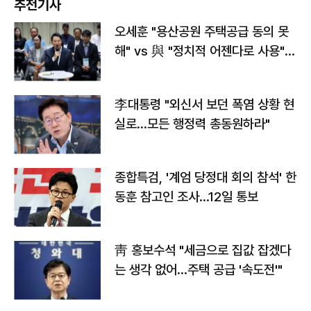
추천기사
오세훈 "용산공원 주택공급 동의 못
해" vs 與 "정치적 어젠다로 사용"
맞불
李대통령 "외신서 보던 폭염 상황 현
실로…모든 행정력 총동원하라"
종합특검, '계엄 당정대 회의 참석' 한
동훈 참고인 조사...12일 통보
靑 홍보수석 "세금으로 집값 잡겠다
는 생각 없어…주택 공급 '속도전'"