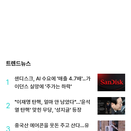
트렌드뉴스
샌디스크, AI 수요에 '매출 4.7배'…가
1
이던스 실망에 '주가는 하락'
"이재명 탄핵, 얼마 안 남았다"...'윤석
2
열 탄핵' 맞힌 무당, '성지글' 등장
중국산 에어콘을 웃돈 주고 산다...유
3