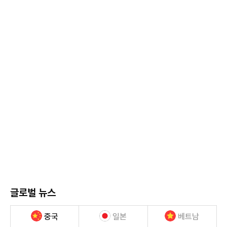
글로벌 뉴스
중국
일본
베트남