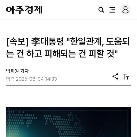
로
아
그
검
전
주
인
색
체
경
메
제
뉴
[속보] 李대통령 "한일관계, 도움되
는 건 하고 피해되는 건 피할 것"
박희원 기자
공
텍
입력 2025-06-04 14:33
유
스
트
크
기