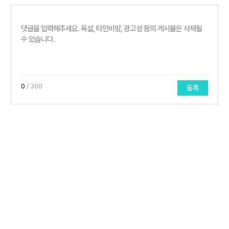
0
/ 300
등록