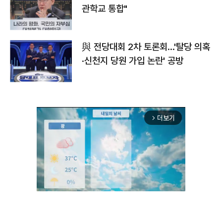
관학교 통합"
與 전당대회 2차 토론회…'탈당 의혹
·신천지 당원 가입 논란' 공방
더보기
arrow_forward_ios
Unmute