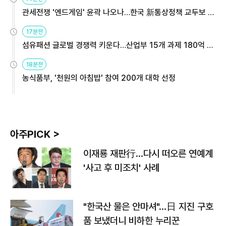
관세전쟁 '엔드게임' 윤곽 나오나…한국 新통상정책 교두보 활
용해야
17분전
섬유패션 글로벌 경쟁력 키운다…산업부 15개 과제 180억 지
원
18분전
농식품부, '천원의 아침밥' 참여 200개 대학 선정
아주PICK >
이재룡 재판行…다시 떠오른 연예계
'사고 후 미조치' 사례
"한국산 물은 안마셔"…日 지진 구호
품 보냈더니 비하한 누리꾼