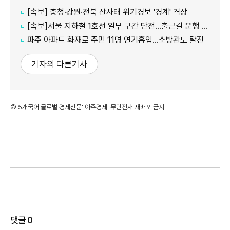
[속보] 충청·강원·전북 산사태 위기경보 '경계' 격상
[속보]서울 지하철 1호선 일부 구간 단전…출근길 운행 지연
파주 아파트 화재로 주민 11명 연기흡입…소방관도 탈진
기자의 다른기사
©'5개국어 글로벌 경제신문' 아주경제. 무단전재·재배포 금지
댓글
0