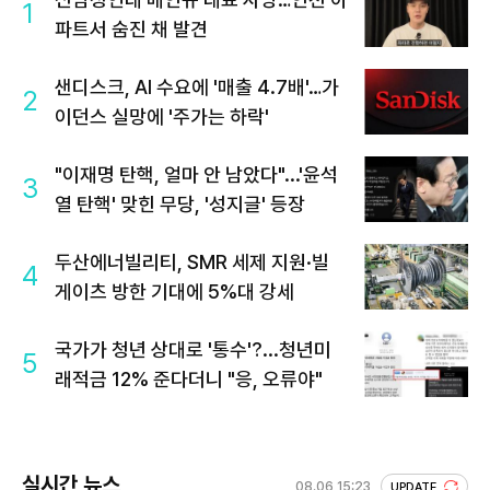
1
파트서 숨진 채 발견
샌디스크, AI 수요에 '매출 4.7배'…가
2
이던스 실망에 '주가는 하락'
"이재명 탄핵, 얼마 안 남았다"...'윤석
3
열 탄핵' 맞힌 무당, '성지글' 등장
두산에너빌리티, SMR 세제 지원·빌
4
게이츠 방한 기대에 5%대 강세
국가가 청년 상대로 '통수'?...청년미
5
래적금 12% 준다더니 "응, 오류야"
실시간 뉴스
08.06 15:23
UPDATE