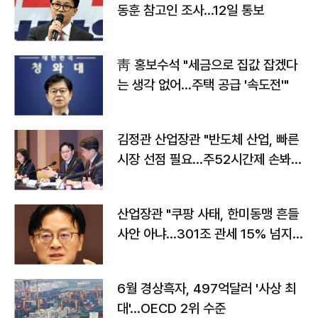
동훈 참고인 조사...12일 통보
靑 홍보수석 "세금으로 집값 잡겠다
는 생각 없어…주택 공급 '속도전'"
김정관 산업장관 "반도체 산업, 빠른
시장 선점 필요…주52시간제 손봐
야"
산업장관 "쿠팡 사태, 한미동맹 흔들
사안 아냐…301조 관세 15% 넘지
않도록 협의"
6월 경상흑자, 497억달러 '사상 최
대'…OECD 2위 수준