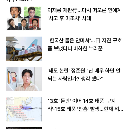
이재룡 재판行…다시 떠오른 연예계
'사고 후 미조치' 사례
"한국산 물은 안마셔"…日 지진 구호
품 보냈더니 비하한 누리꾼
'태도 논란' 정준원 "난 배우 하면 안
되는 사람인가? 생각 했다"
13호 '돌핀' 이어 14호 태풍 '구지
라'·15호 태풍 '찬홈' 발생…현재 위
치와 이동경로는?