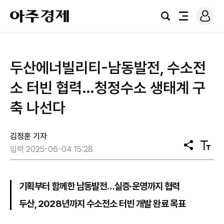
로
아
그
검
전
주
인
색
체
경
메
제
뉴
두산에너빌리티-남동발전, 수소전
소 터빈 협력…청정수소 생태계 구
축 나선다
김정훈 기자
공
텍
입력 2025-06-04 15:28
유
스
트
크
기
기획부터 함께한 남동발전…실증·운영까지 협력
두산, 2028년까지 수소전소 터빈 개발 완료 목표