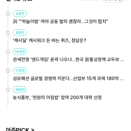
4분전
與 "'하늘이법' 여야 공동 발의 괜찮아…그것이 협치"
9분전
'캐시딜' 캐시워크 돈 버는 퀴즈, 정답은?
14분전
관세전쟁 '엔드게임' 윤곽 나오나…한국 新통상정책 교두보 활
용해야
17분전
섬유패션 글로벌 경쟁력 키운다…산업부 15개 과제 180억 지
원
18분전
농식품부, '천원의 아침밥' 참여 200개 대학 선정
아주PICK >