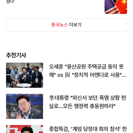
성나'
중국뉴스
더보기
추천기사
오세훈 "용산공원 주택공급 동의 못
해" vs 與 "정치적 어젠다로 사용"
맞불
李대통령 "외신서 보던 폭염 상황 현
실로…모든 행정력 총동원하라"
종합특검, '계엄 당정대 회의 참석' 한