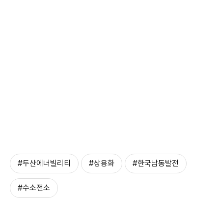
#두산에너빌리티
#상용화
#한국남동발전
#수소전소