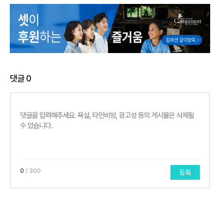
댓글
0
0
/ 300
등록