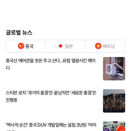
글로벌 뉴스
중국
일본
베트남
중국산 에어콘을 웃돈 주고 산다...유럽 열광시킨 메이
디
스티븐 로치 '과거의 홍콩'은 끝났지만 '새로운 홍콩'은
진행중
'역사적 순간' 중국 DUV 개발업체는 설립 3년된 '아이