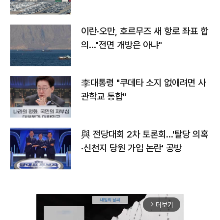
이란·오만, 호르무즈 새 항로 좌표 합
의…"전면 개방은 아냐"
李대통령 "쿠데타 소지 없애려면 사
관학교 통합"
與 전당대회 2차 토론회…'탈당 의혹
·신천지 당원 가입 논란' 공방
더보기
arrow_forward_ios