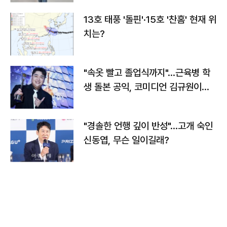
13호 태풍 '돌핀'·15호 '찬홈' 현재 위
치는?
"속옷 빨고 졸업식까지"…근육병 학
생 돌본 공익, 코미디언 김규원이었
다
"경솔한 언행 깊이 반성"…고개 숙인
신동엽, 무슨 일이길래?