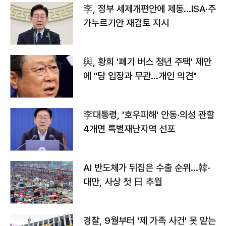
李, 정부 세제개편안에 제동…ISA·주
가누르기안 재검토 지시
與, 황희 '폐기 버스 청년 주택' 제안
에 "당 입장과 무관…개인 의견"
李대통령, '호우피해' 안동·의성 관할
4개면 특별재난지역 선포
AI 반도체가 뒤집은 수출 순위…韓·
대만, 사상 첫 日 추월
경찰, 9월부터 '제 가족 사건' 못 맡는