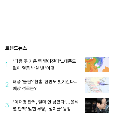
트렌드뉴스
"다음 주 기온 뚝 떨어진다"…태풍도
1
없이 열돔 박살 낸 '이것'
태풍 '돌핀'·'찬홈' 한반도 빗겨간다…
2
예상 경로는?
"이재명 탄핵, 얼마 안 남았다"...'윤석
3
열 탄핵' 맞힌 무당, '성지글' 등장