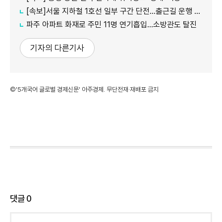
[속보]서울 지하철 1호선 일부 구간 단전…출근길 운행 지연
파주 아파트 화재로 주민 11명 연기흡입…소방관도 탈진
기자의 다른기사
©'5개국어 글로벌 경제신문' 아주경제. 무단전재·재배포 금지
댓글
0