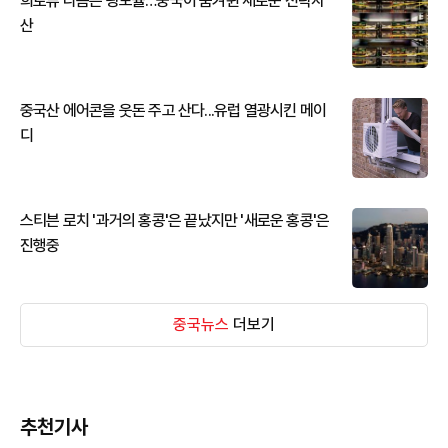
희토류 다음은 광모듈…중국이 움켜쥔 새로운 전략자
산
중국산 에어콘을 웃돈 주고 산다...유럽 열광시킨 메이
디
스티븐 로치 '과거의 홍콩'은 끝났지만 '새로운 홍콩'은
진행중
중국뉴스
더보기
추천기사