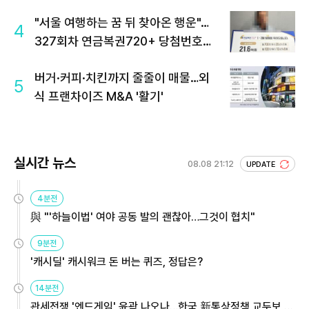
"서울 여행하는 꿈 뒤 찾아온 행운"…
4
327회차 연금복권720+ 당첨번호조
회 주목
버거·커피·치킨까지 줄줄이 매물…외
5
식 프랜차이즈 M&A '활기'
실시간 뉴스
08.08 21:12
UPDATE
4분전
與 "'하늘이법' 여야 공동 발의 괜찮아…그것이 협치"
9분전
'캐시딜' 캐시워크 돈 버는 퀴즈, 정답은?
14분전
관세전쟁 '엔드게임' 윤곽 나오나…한국 新통상정책 교두보 활