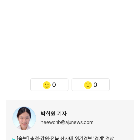
0
0
박희원 기자
heewonb@ajunews.com
[속보] 충청·강원·전북 산사태 위기경보 '경계' 격상