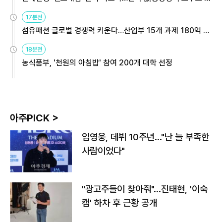
용해야
17분전
섬유패션 글로벌 경쟁력 키운다…산업부 15개 과제 180억 지
원
18분전
농식품부, '천원의 아침밥' 참여 200개 대학 선정
아주PICK >
임영웅, 데뷔 10주년…"난 늘 부족한
사람이었다"
"광고주들이 찾아줘"…진태현, '이숙
캠' 하차 후 근황 공개