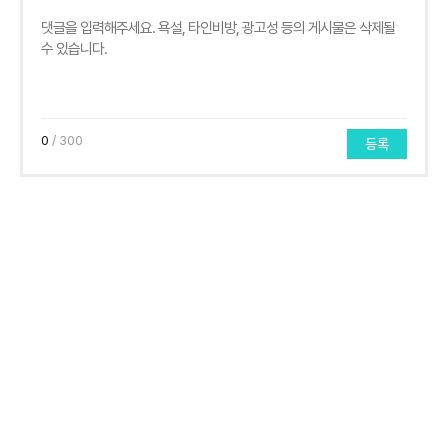
0
/ 300
등록