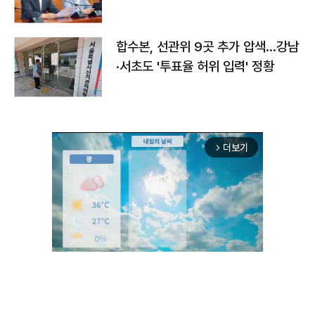
합수본, 선관위 9곳 추가 압색…강남
·서초도 '투표율 허위 입력' 정황
더보기
arrow_forward_ios
Unmute