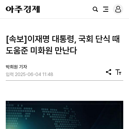
로
아
그
검
전
주
인
색
체
경
메
제
뉴
[속보]이재명 대통령, 국회 단식 때
도움준 미화원 만난다
박희원 기자
공
텍
입력 2025-06-04 11:48
유
스
트
크
기