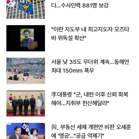
다…수사인력 881명 보강
"이란 지도부 내 최고지도자 모즈타
바 위독설 확산"
서울 낮 35도 무더위 계속…동해안
최대 150㎜ 폭우
李대통령 "군, 내란 이후 신뢰 회복
해야…지휘부 헌신해달라"
與, 부동산 세제 개편안 비판 오세훈
에 '맹공'…"공급 억제기"