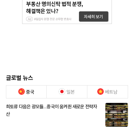
글로벌 뉴스
중국
일본
베트남
희토류 다음은 광모듈…중국이 움켜쥔 새로운 전략자
산