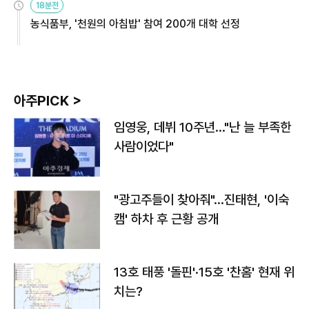
18분전
농식품부, '천원의 아침밥' 참여 200개 대학 선정
아주PICK >
임영웅, 데뷔 10주년…"난 늘 부족한
사람이었다"
"광고주들이 찾아줘"…진태현, '이숙
캠' 하차 후 근황 공개
13호 태풍 '돌핀'·15호 '찬홈' 현재 위
치는?