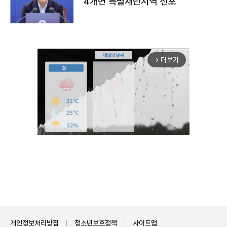
4개면 특별재난지역 선포
더보기
arrow_forward_ios
Unmute
개인정보처리방침
청소년보호정책
사이트맵