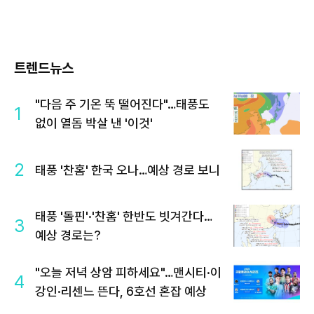
트렌드뉴스
"다음 주 기온 뚝 떨어진다"…태풍도
1
없이 열돔 박살 낸 '이것'
2
태풍 '찬홈' 한국 오나…예상 경로 보니
태풍 '돌핀'·'찬홈' 한반도 빗겨간다…
3
예상 경로는?
"오늘 저녁 상암 피하세요"…맨시티·이
4
강인·리센느 뜬다, 6호선 혼잡 예상