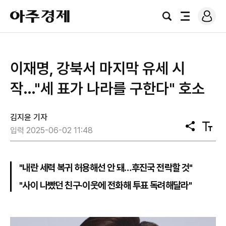
로
아
그
검
전
주
인
색
체
경
메
제
뉴
이재명, 강북서 마지막 유세 시
작…"세 표가 나라를 구한다" 호소
김지윤 기자
공
텍
입력 2025-06-02 11:48
유
스
트
크
기
"내란 세력 복귀 허용해선 안 돼…후진국 전락할 것"
"사이 나빴던 친구·이웃에 전화해 투표 독려해달라"