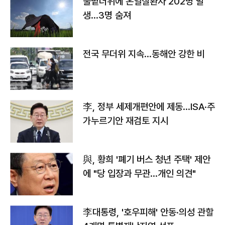
불볕더위에 온열질환자 202명 발
생…3명 숨져
전국 무더위 지속…동해안 강한 비
李, 정부 세제개편안에 제동…ISA·주
가누르기안 재검토 지시
與, 황희 '폐기 버스 청년 주택' 제안
에 "당 입장과 무관…개인 의견"
李대통령, '호우피해' 안동·의성 관할