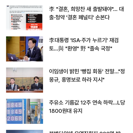
李 "결혼, 희망찬 새 출발돼야"… 대
출·청약 '결혼 페널티' 손본다
李대통령 'ISA·주가 누르기' 재검
토…與 "환영" 野 "졸속 국정"
이임생이 밝힌 '빵집 회동' 전말…"정
몽규, 홍명보로 하라 지시"
주유소 기름값 12주 연속 하락…L당
1800원대 유지