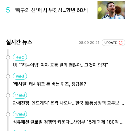
5
'축구의 신' 메시 부친상…향년 68세
실시간 뉴스
08.09 20:21
UPDATE
4분전
與 "'하늘이법' 여야 공동 발의 괜찮아…그것이 협치"
9분전
'캐시딜' 캐시워크 돈 버는 퀴즈, 정답은?
14분전
관세전쟁 '엔드게임' 윤곽 나오나…한국 新통상정책 교두보 활
용해야
17분전
섬유패션 글로벌 경쟁력 키운다…산업부 15개 과제 180억 지
원