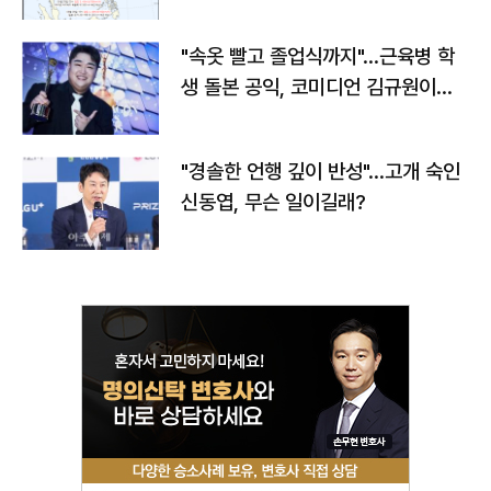
"속옷 빨고 졸업식까지"…근육병 학
생 돌본 공익, 코미디언 김규원이었
다
"경솔한 언행 깊이 반성"…고개 숙인
신동엽, 무슨 일이길래?