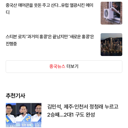
중국산 에어콘을 웃돈 주고 산다...유럽 열광시킨 메이
디
스티븐 로치 '과거의 홍콩'은 끝났지만 '새로운 홍콩'은
진행중
중국뉴스
더보기
추천기사
김민석, 제주·인천서 정청래 누르고
2승째…2대1 구도 완성