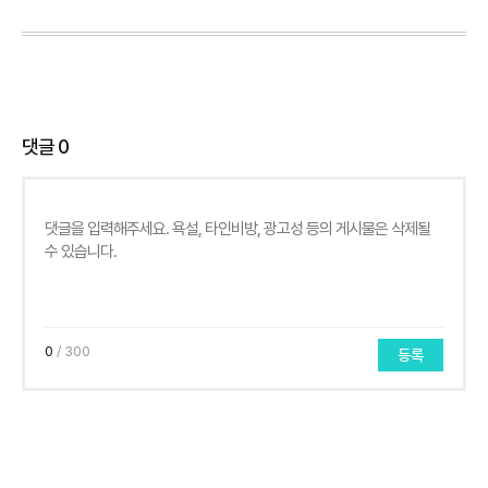
댓글
0
0
/ 300
등록