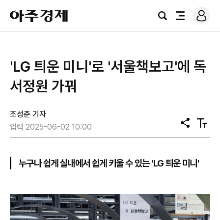
로
아
그
검
전
주
인
색
체
경
메
제
뉴
'LG 틔운 미니'로 '서울책보고'에 독
서정원 가꿔
조성준 기자
공
텍
입력 2025-06-02 10:00
유
스
트
크
기
누구나 쉽게 실내에서 쉽게 키울 수 있는 'LG 틔운 미니'