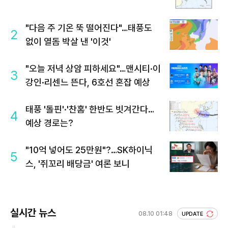
"다음 주 기온 뚝 떨어진다"…태풍도
2
없이 열돔 박살 낸 '이것'
"오늘 저녁 상암 피하세요"…맨시티·이
3
강인·리센느 뜬다, 6호선 혼잡 예상
태풍 '돌핀'·'찬홈' 한반도 빗겨간다…
4
예상 경로는?
"10억 넣어도 25만원"?…SK하이닉
5
스, '쥐꼬리 배당금' 여론 보니
실시간 뉴스
08.10 01:48
UPDATE