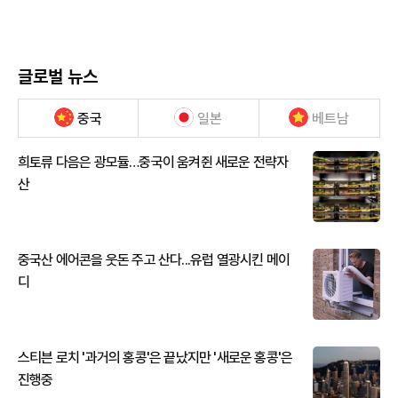
글로벌 뉴스
중국
일본
베트남
희토류 다음은 광모듈…중국이 움켜쥔 새로운 전략자
산
중국산 에어콘을 웃돈 주고 산다...유럽 열광시킨 메이
디
스티븐 로치 '과거의 홍콩'은 끝났지만 '새로운 홍콩'은
진행중