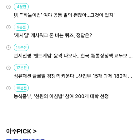
4분전
與 "'하늘이법' 여야 공동 발의 괜찮아…그것이 협치"
9분전
'캐시딜' 캐시워크 돈 버는 퀴즈, 정답은?
14분전
관세전쟁 '엔드게임' 윤곽 나오나…한국 新통상정책 교두보 활
용해야
17분전
섬유패션 글로벌 경쟁력 키운다…산업부 15개 과제 180억 지
원
18분전
농식품부, '천원의 아침밥' 참여 200개 대학 선정
아주PICK >