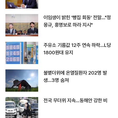
이임생이 밝힌 '빵집 회동' 전말…"정
몽규, 홍명보로 하라 지시"
주유소 기름값 12주 연속 하락…L당
1800원대 유지
불볕더위에 온열질환자 202명 발
생…3명 숨져
전국 무더위 지속…동해안 강한 비