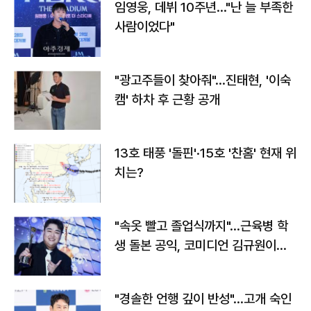
임영웅, 데뷔 10주년…"난 늘 부족한
사람이었다"
"광고주들이 찾아줘"…진태현, '이숙
캠' 하차 후 근황 공개
13호 태풍 '돌핀'·15호 '찬홈' 현재 위
치는?
"속옷 빨고 졸업식까지"…근육병 학
생 돌본 공익, 코미디언 김규원이었
다
"경솔한 언행 깊이 반성"…고개 숙인