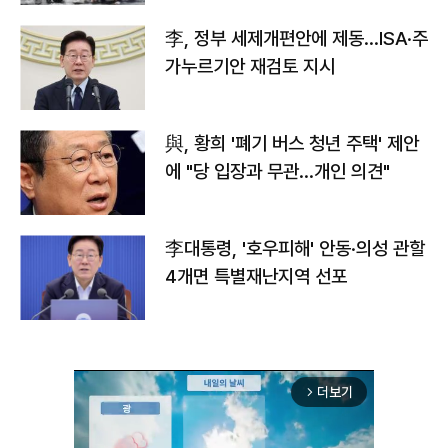
李, 정부 세제개편안에 제동…ISA·주
가누르기안 재검토 지시
與, 황희 '폐기 버스 청년 주택' 제안
에 "당 입장과 무관…개인 의견"
李대통령, '호우피해' 안동·의성 관할
4개면 특별재난지역 선포
더보기
arrow_forward_ios