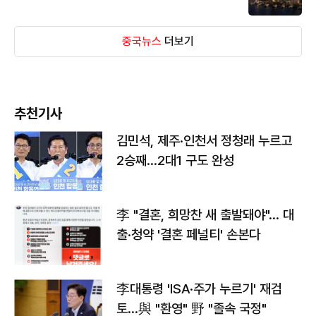
중국뉴스
더보기
추천기사
김민석, 제주·인천서 정청래 누르고
2승째…2대1 구도 완성
李 "결혼, 희망찬 새 출발돼야"… 대
출·청약 '결혼 페널티' 손본다
李대통령 'ISA·주가 누르기' 재검
토…與 "환영" 野 "졸속 국정"