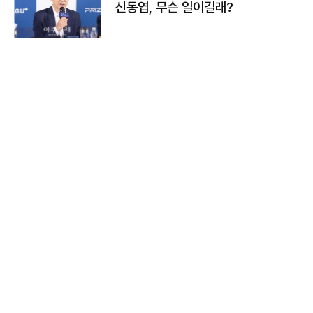
신동엽, 무슨 일이길래?