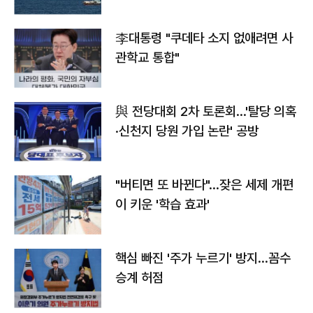
李대통령 "쿠데타 소지 없애려면 사
관학교 통합"
與 전당대회 2차 토론회…'탈당 의혹
·신천지 당원 가입 논란' 공방
"버티면 또 바뀐다"…잦은 세제 개편
이 키운 '학습 효과'
핵심 빠진 '주가 누르기' 방지…꼼수
승계 허점