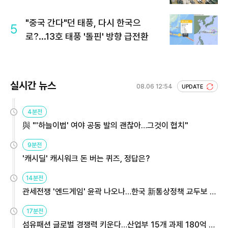
"중국 간다"던 태풍, 다시 한국으
5
로?...13호 태풍 '돌핀' 방향 급전환
실시간 뉴스
08.06 12:54
UPDATE
4분전
與 "'하늘이법' 여야 공동 발의 괜찮아…그것이 협치"
9분전
'캐시딜' 캐시워크 돈 버는 퀴즈, 정답은?
14분전
관세전쟁 '엔드게임' 윤곽 나오나…한국 新통상정책 교두보 활
용해야
17분전
섬유패션 글로벌 경쟁력 키운다…산업부 15개 과제 180억 지