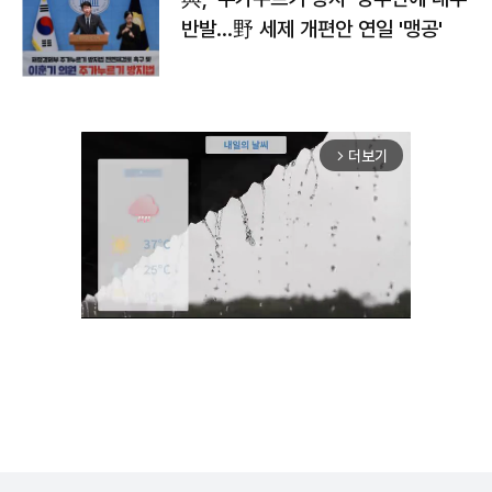
반발…野 세제 개편안 연일 '맹공'
더보기
arrow_forward_ios
Unmute