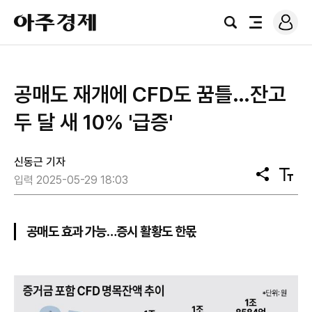
로
아
그
검
전
주
인
색
체
경
메
제
뉴
공매도 재개에 CFD도 꿈틀…잔고
두 달 새 10% '급증'
신동근 기자
공
텍
입력 2025-05-29 18:03
유
스
트
크
기
공매도 효과 가능…증시 활황도 한몫