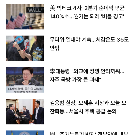
美 빅테크 4사, 2분기 순이익 평균
140%↑…월가는 되레 '버블 경고'
무더위·열대야 계속…체감온도 35도
안팎
李대통령 "외교에 정쟁 안타까워…
자주 국방 가장 큰 과제"
김용범 실장, 오세훈 시장과 오늘 오
찬회동...서울시 주택 공급 논의
與, '주가누르기 방지' 정부안에 내부