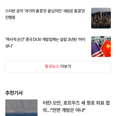
스티븐 로치 '과거의 홍콩'은 끝났지만 '새로운 홍콩'은
진행중
'역사적 순간' 중국 DUV 개발업체는 설립 3년된 '아이
성나'
중국뉴스
더보기
추천기사
이란·오만, 호르무즈 새 항로 좌표 합
의…"전면 개방은 아냐"