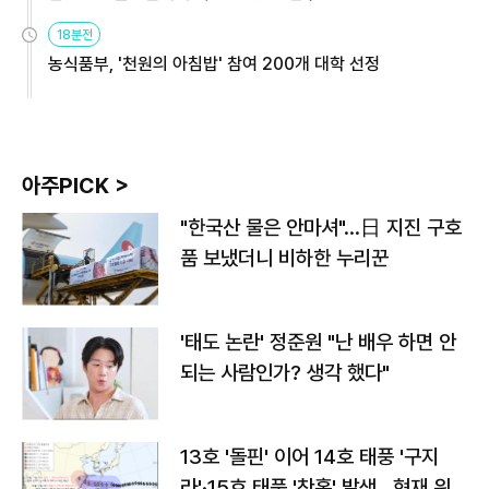
원
18분전
농식품부, '천원의 아침밥' 참여 200개 대학 선정
아주PICK >
"한국산 물은 안마셔"…日 지진 구호
품 보냈더니 비하한 누리꾼
'태도 논란' 정준원 "난 배우 하면 안
되는 사람인가? 생각 했다"
13호 '돌핀' 이어 14호 태풍 '구지
라'·15호 태풍 '찬홈' 발생…현재 위