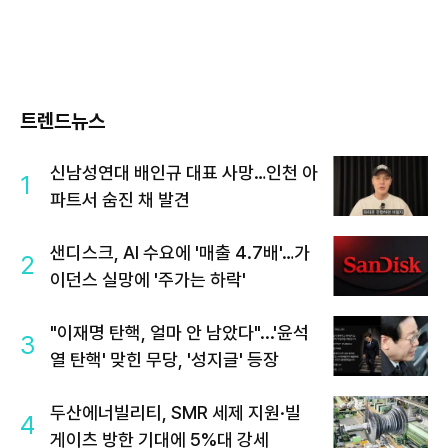
트렌드뉴스
신남성연대 배인규 대표 사망…인천 아
1
파트서 숨진 채 발견
샌디스크, AI 수요에 '매출 4.7배'…가
2
이던스 실망에 '주가는 하락'
"이재명 탄핵, 얼마 안 남았다"...'윤석
3
열 탄핵' 맞힌 무당, '성지글' 등장
두산에너빌리티, SMR 세제 지원·빌
4
게이츠 방한 기대에 5%대 강세