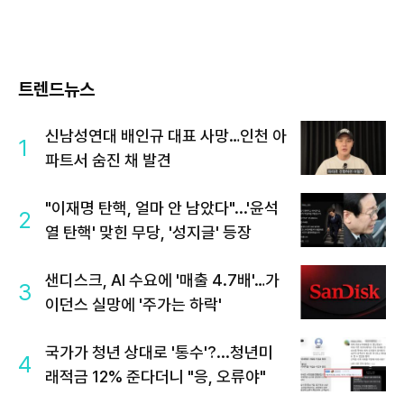
트렌드뉴스
신남성연대 배인규 대표 사망…인천 아
1
파트서 숨진 채 발견
"이재명 탄핵, 얼마 안 남았다"...'윤석
2
열 탄핵' 맞힌 무당, '성지글' 등장
샌디스크, AI 수요에 '매출 4.7배'…가
3
이던스 실망에 '주가는 하락'
국가가 청년 상대로 '통수'?...청년미
4
래적금 12% 준다더니 "응, 오류야"