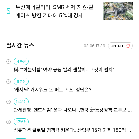
두산에너빌리티, SMR 세제 지원·빌
5
게이츠 방한 기대에 5%대 강세
실시간 뉴스
08.06 17:39
UPDATE
4분전
與 "'하늘이법' 여야 공동 발의 괜찮아…그것이 협치"
9분전
'캐시딜' 캐시워크 돈 버는 퀴즈, 정답은?
14분전
관세전쟁 '엔드게임' 윤곽 나오나…한국 新통상정책 교두보 활
용해야
17분전
섬유패션 글로벌 경쟁력 키운다…산업부 15개 과제 180억 지
원