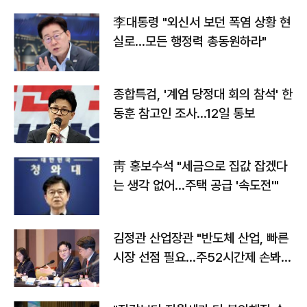
李대통령 "외신서 보던 폭염 상황 현
실로…모든 행정력 총동원하라"
종합특검, '계엄 당정대 회의 참석' 한
동훈 참고인 조사...12일 통보
靑 홍보수석 "세금으로 집값 잡겠다
는 생각 없어…주택 공급 '속도전'"
김정관 산업장관 "반도체 산업, 빠른
시장 선점 필요…주52시간제 손봐
야"