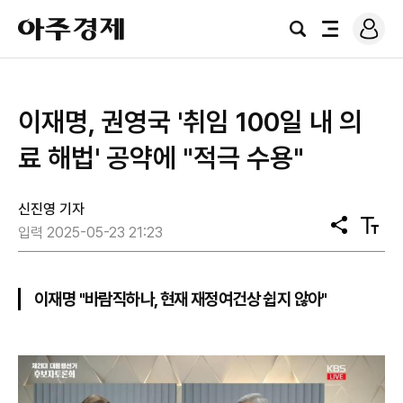
로
아
그
검
전
주
인
색
체
경
메
제
뉴
이재명, 권영국 '취임 100일 내 의
료 해법' 공약에 "적극 수용"
신진영 기자
공
텍
입력 2025-05-23 21:23
유
스
트
크
기
이재명 "바람직하나, 현재 재정여건상 쉽지 않아"