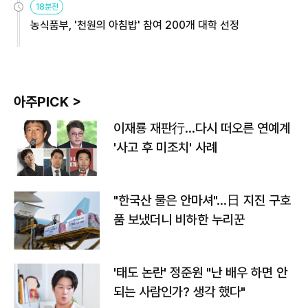
18분전
농식품부, '천원의 아침밥' 참여 200개 대학 선정
아주PICK >
이재룡 재판行…다시 떠오른 연예계
'사고 후 미조치' 사례
"한국산 물은 안마셔"…日 지진 구호
품 보냈더니 비하한 누리꾼
'태도 논란' 정준원 "난 배우 하면 안
되는 사람인가? 생각 했다"