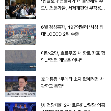
"집값보다 전월세가 더 불안해질 수
도"…전문가들, 세제개편안 부작용
우려
6월 경상흑자, 497억달러 '사상 최
대'…OECD 2위 수준
이란·오만, 호르무즈 새 항로 좌표 합
의…"전면 개방은 아냐"
李대통령 "쿠데타 소지 없애려면 사
관학교 통합"
與 전당대회 2차 토론회…'탈당 의혹