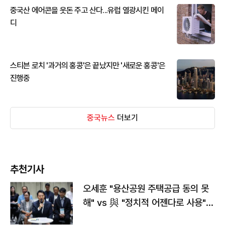
중국산 에어콘을 웃돈 주고 산다...유럽 열광시킨 메이
디
스티븐 로치 '과거의 홍콩'은 끝났지만 '새로운 홍콩'은
진행중
중국뉴스
더보기
추천기사
오세훈 "용산공원 주택공급 동의 못
해" vs 與 "정치적 어젠다로 사용"
맞불