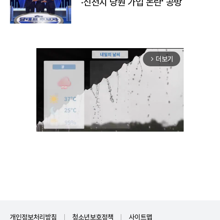
·신천지 당원 가입 논란' 공방
더보기
arrow_forward_ios
Unmute
개인정보처리방침
청소년보호정책
사이트맵