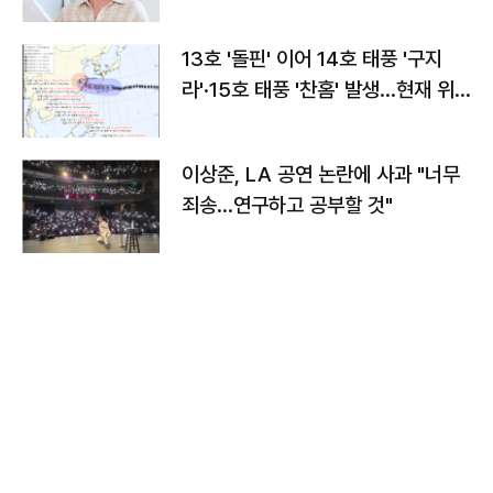
13호 '돌핀' 이어 14호 태풍 '구지
라'·15호 태풍 '찬홈' 발생…현재 위
치와 이동경로는?
이상준, LA 공연 논란에 사과 "너무
죄송…연구하고 공부할 것"