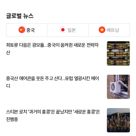
글로벌 뉴스
중국
일본
베트남
희토류 다음은 광모듈…중국이 움켜쥔 새로운 전략자
산
중국산 에어콘을 웃돈 주고 산다...유럽 열광시킨 메이
디
스티븐 로치 '과거의 홍콩'은 끝났지만 '새로운 홍콩'은
진행중