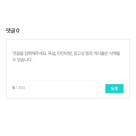
댓글
0
0
/ 300
등록