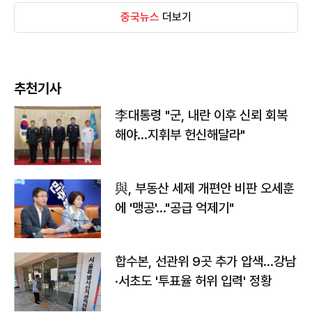
중국뉴스
더보기
추천기사
李대통령 "군, 내란 이후 신뢰 회복
해야…지휘부 헌신해달라"
與, 부동산 세제 개편안 비판 오세훈
에 '맹공'…"공급 억제기"
합수본, 선관위 9곳 추가 압색…강남
·서초도 '투표율 허위 입력' 정황