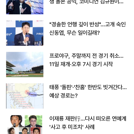
생 돌본 공익, 코미디언 김규원이었
다
"경솔한 언행 깊이 반성"…고개 숙인
신동엽, 무슨 일이길래?
프로야구, 주말까지 전 경기 취소…
11일 재개·오후 7시 경기 시작
태풍 '돌핀'·'찬홈' 한반도 빗겨간다…
예상 경로는?
이재룡 재판行…다시 떠오른 연예계
'사고 후 미조치' 사례