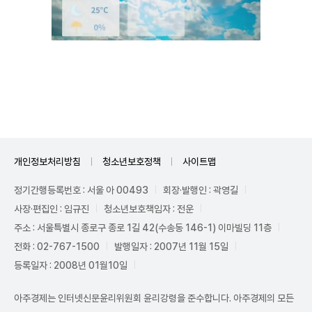
Unmute
개인정보처리방침
청소년보호정책
사이트맵
정기간행등록번호 : 서울 아 00493
회장·발행인 : 곽영길
사장·편집인 : 임규진
청소년보호책임자 : 전운
주소 : 서울특별시 종로구 종로 1길 42(수송동 146-1) 이마빌딩 11층
전화 : 02-767-1500
발행일자 : 2007년 11월 15일
등록일자 : 2008년 01월10일
아주경제는 인터넷신문윤리위원회 윤리강령을 준수합니다. 아주경제의 모든