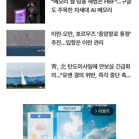
"메모리 월 넘을 해법은 HBF"…구글
도 주목한 차세대 AI 메모리
이란·오만, 호르무즈 '중앙항로 통항'
추진…입항은 이란 관리
靑, 北 탄도미사일에 안보실 긴급회
의…"유엔 결의 위반, 즉각 중단 촉
구"
더보기
arrow_forward_ios