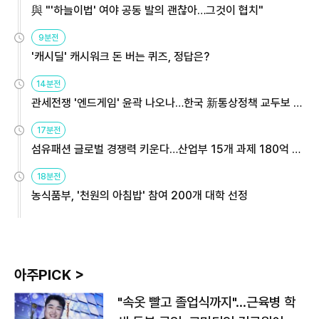
與 "'하늘이법' 여야 공동 발의 괜찮아…그것이 협치"
9분전
'캐시딜' 캐시워크 돈 버는 퀴즈, 정답은?
14분전
관세전쟁 '엔드게임' 윤곽 나오나…한국 新통상정책 교두보 활
용해야
17분전
섬유패션 글로벌 경쟁력 키운다…산업부 15개 과제 180억 지
원
18분전
농식품부, '천원의 아침밥' 참여 200개 대학 선정
아주PICK >
"속옷 빨고 졸업식까지"…근육병 학