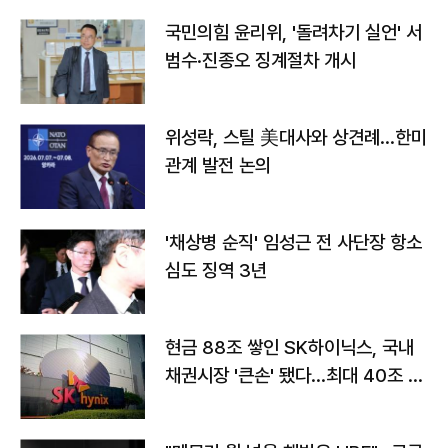
국민의힘 윤리위, '돌려차기 실언' 서
범수·진종오 징계절차 개시
위성락, 스틸 美대사와 상견례…한미
관계 발전 논의
'채상병 순직' 임성근 전 사단장 항소
심도 징역 3년
현금 88조 쌓인 SK하이닉스, 국내
채권시장 '큰손' 됐다…최대 40조 투
자