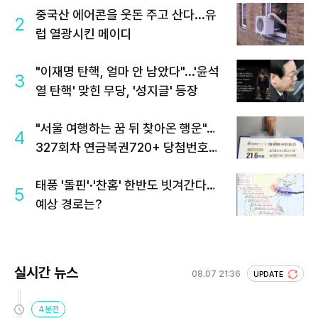
중국산 에어콘을 웃돈 주고 산다...유
2
럽 열광시킨 메이디
"이재명 탄핵, 얼마 안 남았다"...'윤석
3
열 탄핵' 맞힌 무당, '성지글' 등장
"서울 여행하는 꿈 뒤 찾아온 행운"…
4
327회차 연금복권720+ 당첨번호조
회 주목
태풍 '돌핀'·'찬홈' 한반도 빗겨간다…
5
예상 경로는?
실시간 뉴스
08.07 21:36
UPDATE
4분전