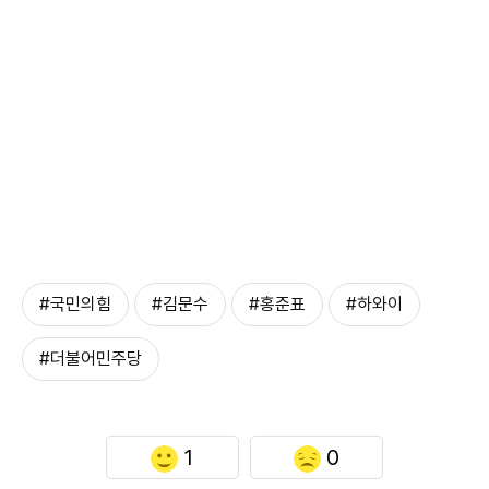
#국민의힘
#김문수
#홍준표
#하와이
#더불어민주당
1
0