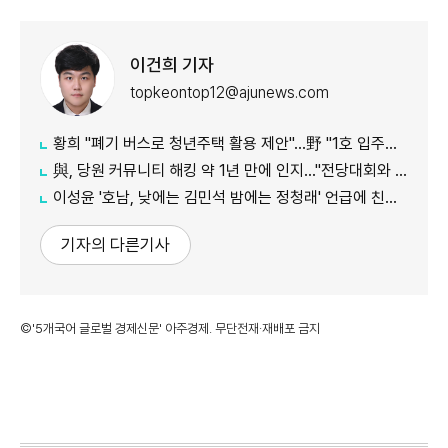
이건희 기자
topkeontop12@ajunews.com
황희 "폐기 버스로 청년주택 활용 제안"…野 "1호 입주하라"
與, 당원 커뮤니티 해킹 약 1년 만에 인지…"전당대회와 무관"
이성윤 '호남, 낮에는 김민석 밤에는 정청래' 언급에 친명계 반발…"한심한 수준"
기자의 다른기사
©'5개국어 글로벌 경제신문' 아주경제. 무단전재·재배포 금지