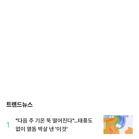
트렌드뉴스
"다음 주 기온 뚝 떨어진다"…태풍도
1
없이 열돔 박살 낸 '이것'