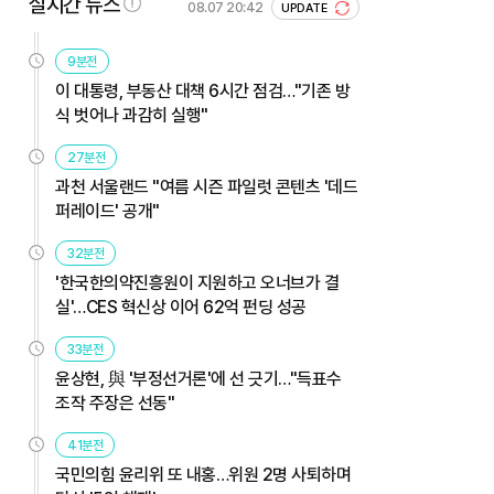
실시간 뉴스
08.07 20:42
UPDATE
9분전
이 대통령, 부동산 대책 6시간 점검…"기존 방
식 벗어나 과감히 실행"
27분전
과천 서울랜드 "여름 시즌 파일럿 콘텐츠 '데드
퍼레이드' 공개"
32분전
'한국한의약진흥원이 지원하고 오너브가 결
실'…CES 혁신상 이어 62억 펀딩 성공
33분전
윤상현, 與 '부정선거론'에 선 긋기…"득표수
조작 주장은 선동"
41분전
국민의힘 윤리위 또 내홍…위원 2명 사퇴하며