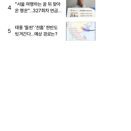
"서울 여행하는 꿈 뒤 찾아
4
온 행운"…327회차 연금
복권720+ 당첨번호조회
주목
태풍 '돌핀'·'찬홈' 한반도
5
빗겨간다…예상 경로는?