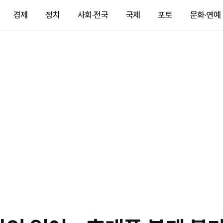
경제
정치
사회·전국
국제
포토
문화·연예