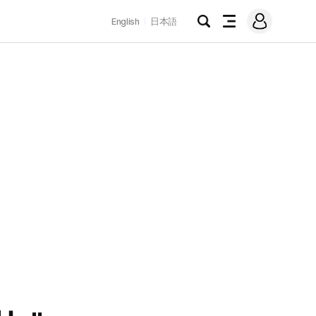
로
English
日本語
그
검
전
인
색
체
메
뉴