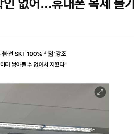
출 확인 없어…휴대폰 복제 불
해선 SKT 100% 책임' 강조
데이터 쌓아둘 수 없어서 지웠다"
이
미
지
확
대