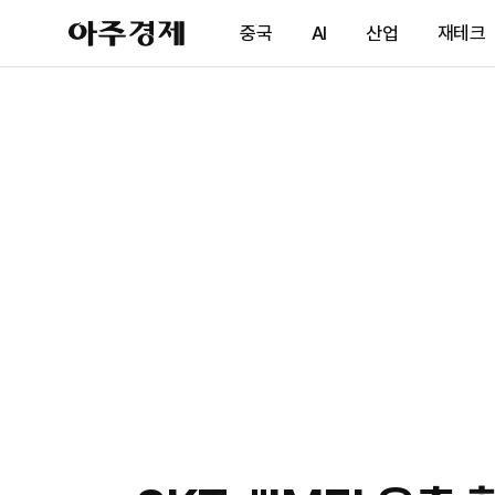
아
중국
AI
산업
재테크
주
경
제