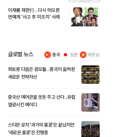
이재룡 재판行…다시 떠오른
연예계 '사고 후 미조치' 사례
글로벌 뉴스
중국
일본
베트남
희토류 다음은 광모듈…중국이 움켜쥔
새로운 전략자산
중국산 에어콘을 웃돈 주고 산다...유럽
열광시킨 메이디
스티븐 로치 '과거의 홍콩'은 끝났지만
'새로운 홍콩'은 진행중