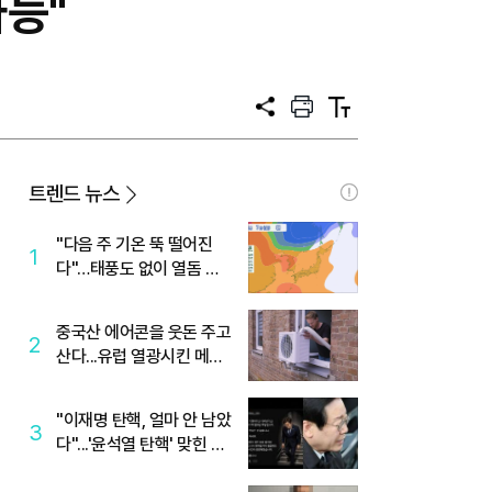
가능"
공
프
텍
유
린
스
트
트
크
기
트렌드 뉴스
"다음 주 기온 뚝 떨어진
1
다"…태풍도 없이 열돔 박
살 낸 '이것'
중국산 에어콘을 웃돈 주고
2
산다...유럽 열광시킨 메이
디
"이재명 탄핵, 얼마 안 남았
3
다"...'윤석열 탄핵' 맞힌 무
당, '성지글' 등장