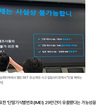
삼화타워에서 열린 SKT 유심 해킹 사고 일일브리핑에서 "단말 복제는
자]
표한 '단말기식별번호(IMEI) 29만건이 유출됐다는 가능성을