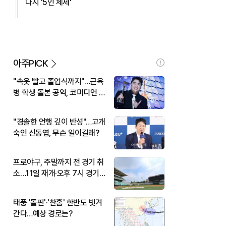
다시 '5인 체제'
아주PICK
"속옷 빨고 졸업식까지"…근육
병 학생 돌본 공익, 코미디언 김
규원이었다
"경솔한 언행 깊이 반성"…고개
숙인 신동엽, 무슨 일이길래?
프로야구, 주말까지 전 경기 취
소…11일 재개·오후 7시 경기
시작
태풍 '돌핀'·'찬홈' 한반도 빗겨
간다…예상 경로는?