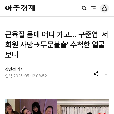
로
아
그
검
전
주
인
색
체
경
메
제
뉴
근육질 몸매 어디 가고... 구준엽 '서
희원 사망→두문불출' 수척한 얼굴
보니
강민선 기자
공
텍
입력 2025-05-12 08:52
유
스
트
크
기