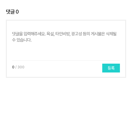
댓글
0
0
/ 300
등록