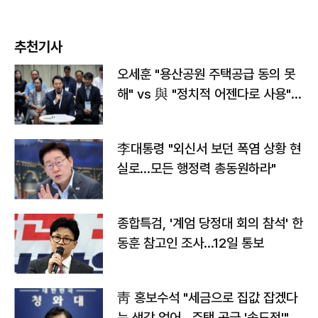
추천기사
오세훈 "용산공원 주택공급 동의 못
해" vs 與 "정치적 어젠다로 사용"
맞불
李대통령 "외신서 보던 폭염 상황 현
실로…모든 행정력 총동원하라"
종합특검, '계엄 당정대 회의 참석' 한
동훈 참고인 조사...12일 통보
靑 홍보수석 "세금으로 집값 잡겠다
는 생각 없어…주택 공급 '속도전'"