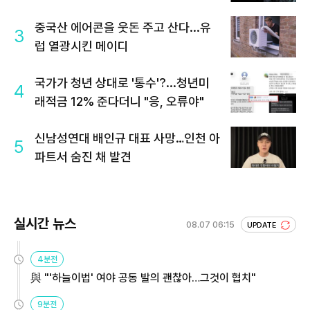
중국산 에어콘을 웃돈 주고 산다...유
3
럽 열광시킨 메이디
국가가 청년 상대로 '통수'?...청년미
4
래적금 12% 준다더니 "응, 오류야"
신남성연대 배인규 대표 사망…인천 아
5
파트서 숨진 채 발견
실시간 뉴스
08.07 06:15
UPDATE
4분전
與 "'하늘이법' 여야 공동 발의 괜찮아…그것이 협치"
9분전