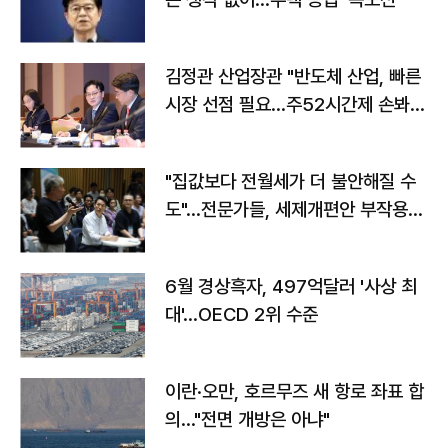
김정관 산업장관 "반도체 산업, 빠른
시장 선점 필요…주52시간제 손봐
야"
"집값보다 전월세가 더 불안해질 수
도"…전문가들, 세제개편안 부작용
우려
6월 경상흑자, 497억달러 '사상 최
대'…OECD 2위 수준
이란·오만, 호르무즈 새 항로 좌표 합
의…"전면 개방은 아냐"