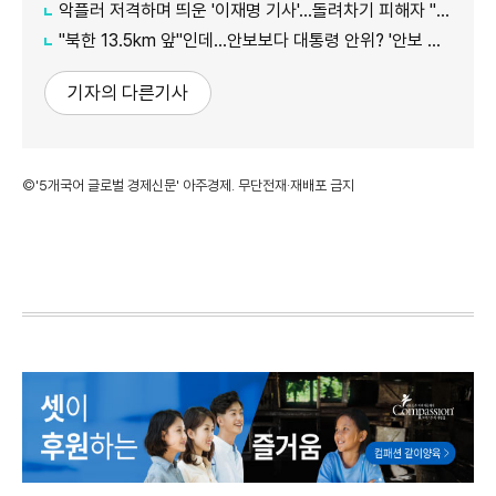
악플러 저격하며 띄운 '이재명 기사'...돌려차기 피해자 "누가 안 읽었나 보라"
"북한 13.5km 앞"인데...안보보다 대통령 안위? '안보 박살' 근황 총정리
기자의 다른기사
©'5개국어 글로벌 경제신문' 아주경제. 무단전재·재배포 금지