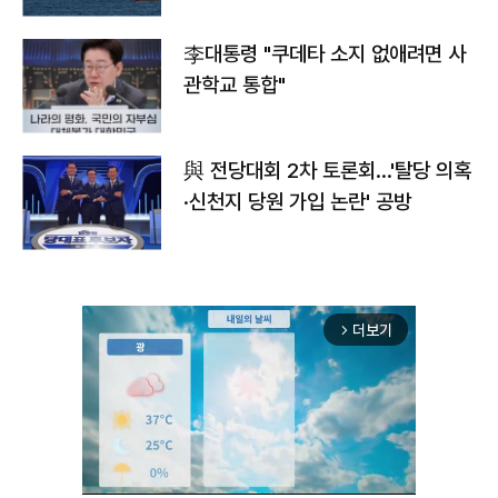
李대통령 "쿠데타 소지 없애려면 사
관학교 통합"
與 전당대회 2차 토론회…'탈당 의혹
·신천지 당원 가입 논란' 공방
더보기
arrow_forward_ios