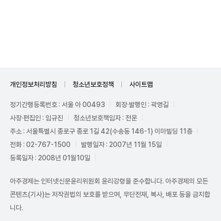
Unmute
개인정보처리방침
청소년보호정책
사이트맵
정기간행등록번호 : 서울 아 00493
회장·발행인 : 곽영길
사장·편집인 : 임규진
청소년보호책임자 : 전운
주소 : 서울특별시 종로구 종로 1길 42(수송동 146-1) 이마빌딩 11층
전화 : 02-767-1500
발행일자 : 2007년 11월 15일
등록일자 : 2008년 01월10일
아주경제는 인터넷신문윤리위원회 윤리강령을 준수합니다. 아주경제의 모든
콘텐츠(기사)는 저작권법의 보호를 받으며, 무단전재, 복사, 배포 등을 금지합
니다.