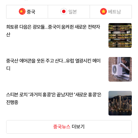
중국
일본
베트남
희토류 다음은 광모듈…중국이 움켜쥔 새로운 전략자
산
중국산 에어콘을 웃돈 주고 산다...유럽 열광시킨 메이
디
스티븐 로치 '과거의 홍콩'은 끝났지만 '새로운 홍콩'은
진행중
중국뉴스
더보기