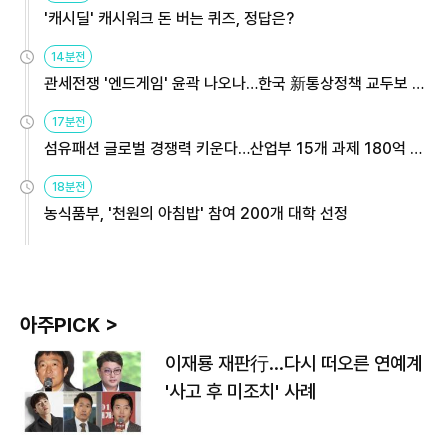
'캐시딜' 캐시워크 돈 버는 퀴즈, 정답은?
14분전
관세전쟁 '엔드게임' 윤곽 나오나…한국 新통상정책 교두보 활
용해야
17분전
섬유패션 글로벌 경쟁력 키운다…산업부 15개 과제 180억 지
원
18분전
농식품부, '천원의 아침밥' 참여 200개 대학 선정
아주PICK >
이재룡 재판行…다시 떠오른 연예계
'사고 후 미조치' 사례