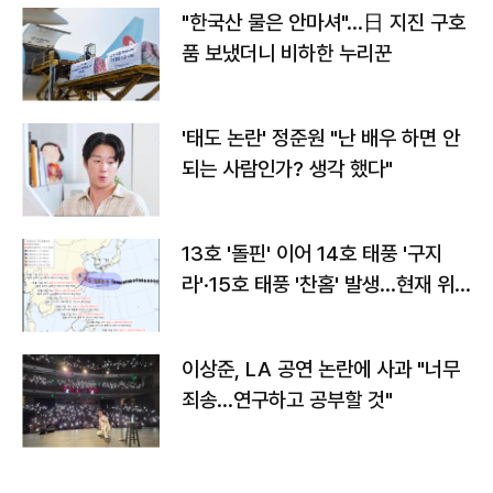
"한국산 물은 안마셔"…日 지진 구호
품 보냈더니 비하한 누리꾼
'태도 논란' 정준원 "난 배우 하면 안
되는 사람인가? 생각 했다"
13호 '돌핀' 이어 14호 태풍 '구지
라'·15호 태풍 '찬홈' 발생…현재 위
치와 이동경로는?
이상준, LA 공연 논란에 사과 "너무
죄송…연구하고 공부할 것"