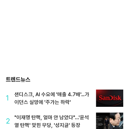
트렌드뉴스
샌디스크, AI 수요에 '매출 4.7배'…가
1
이던스 실망에 '주가는 하락'
"이재명 탄핵, 얼마 안 남았다"...'윤석
2
열 탄핵' 맞힌 무당, '성지글' 등장