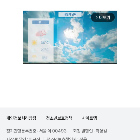
더보기
arrow_forward_ios
Unmute
개인정보처리방침
청소년보호정책
사이트맵
정기간행등록번호 : 서울 아 00493
회장·발행인 : 곽영길
사장·편집인 : 임규진
청소년보호책임자 : 전운