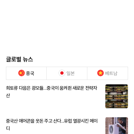
글로벌 뉴스
중국
일본
베트남
희토류 다음은 광모듈…중국이 움켜쥔 새로운 전략자
산
중국산 에어콘을 웃돈 주고 산다...유럽 열광시킨 메이
디