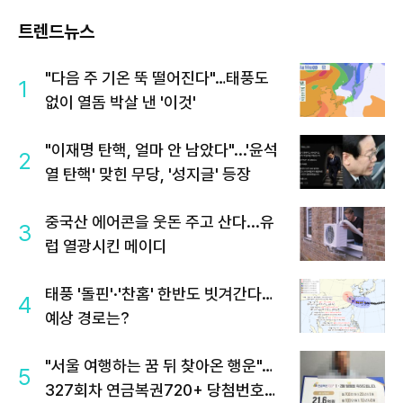
트렌드뉴스
"다음 주 기온 뚝 떨어진다"…태풍도
1
없이 열돔 박살 낸 '이것'
"이재명 탄핵, 얼마 안 남았다"...'윤석
2
열 탄핵' 맞힌 무당, '성지글' 등장
중국산 에어콘을 웃돈 주고 산다...유
3
럽 열광시킨 메이디
태풍 '돌핀'·'찬홈' 한반도 빗겨간다…
4
예상 경로는?
"서울 여행하는 꿈 뒤 찾아온 행운"…
5
327회차 연금복권720+ 당첨번호조