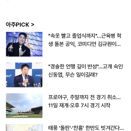
아주PICK >
"속옷 빨고 졸업식까지"…근육병 학
생 돌본 공익, 코미디언 김규원이었
다
"경솔한 언행 깊이 반성"…고개 숙인
신동엽, 무슨 일이길래?
프로야구, 주말까지 전 경기 취소…
11일 재개·오후 7시 경기 시작
태풍 '돌핀'·'찬홈' 한반도 빗겨간다…