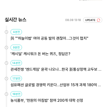
회 주목
실시간 뉴스
08.08 13:18
UPDATE
4분전
與 "'하늘이법' 여야 공동 발의 괜찮아…그것이 협치"
9분전
'캐시딜' 캐시워크 돈 버는 퀴즈, 정답은?
14분전
관세전쟁 '엔드게임' 윤곽 나오나…한국 新통상정책 교두보 활
용해야
17분전
섬유패션 글로벌 경쟁력 키운다…산업부 15개 과제 180억 지
원
18분전
농식품부, '천원의 아침밥' 참여 200개 대학 선정