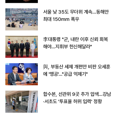
서울 낮 35도 무더위 계속…동해안
최대 150㎜ 폭우
李대통령 "군, 내란 이후 신뢰 회복
해야…지휘부 헌신해달라"
與, 부동산 세제 개편안 비판 오세훈
에 '맹공'…"공급 억제기"
합수본, 선관위 9곳 추가 압색…강남
·서초도 '투표율 허위 입력' 정황