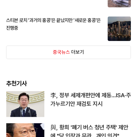
스티븐 로치 '과거의 홍콩'은 끝났지만 '새로운 홍콩'은
진행중
중국뉴스
더보기
추천기사
李, 정부 세제개편안에 제동…ISA·주
가누르기안 재검토 지시
與, 황희 '폐기 버스 청년 주택' 제안
에 "당 입장과 무관…개인 의견"