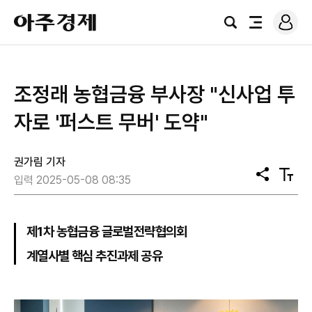
로
아
그
검
전
주
인
색
체
경
메
제
뉴
조정래 농협금융 부사장 "신사업 투
자로 '퍼스트 무버' 도약"
권가림 기자
공
텍
입력 2025-05-08 08:35
유
스
트
크
기
제1차 농협금융 글로벌전략협의회
계열사별 핵심 추진과제 공유