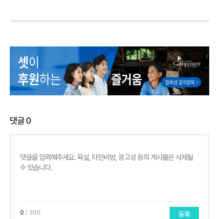
댓글
0
0
/ 300
등록