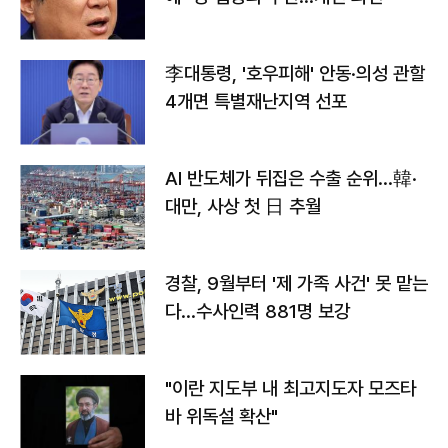
李대통령, '호우피해' 안동·의성 관할
4개면 특별재난지역 선포
AI 반도체가 뒤집은 수출 순위…韓·
대만, 사상 첫 日 추월
경찰, 9월부터 '제 가족 사건' 못 맡는
다…수사인력 881명 보강
"이란 지도부 내 최고지도자 모즈타
바 위독설 확산"