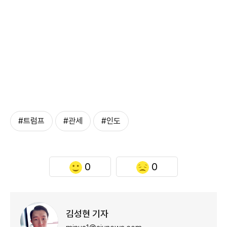
#트럼프
#관세
#인도
0
0
김성현 기자