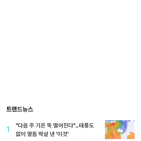
트렌드뉴스
"다음 주 기온 뚝 떨어진다"…태풍도
1
없이 열돔 박살 낸 '이것'