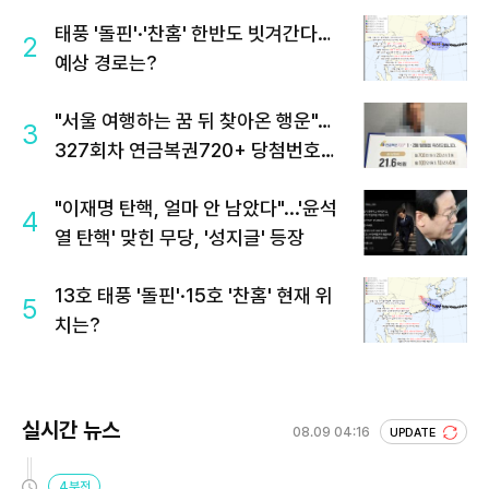
태풍 '돌핀'·'찬홈' 한반도 빗겨간다…
2
예상 경로는?
"서울 여행하는 꿈 뒤 찾아온 행운"…
3
327회차 연금복권720+ 당첨번호조
회 주목
"이재명 탄핵, 얼마 안 남았다"...'윤석
4
열 탄핵' 맞힌 무당, '성지글' 등장
13호 태풍 '돌핀'·15호 '찬홈' 현재 위
5
치는?
실시간 뉴스
08.09 04:16
UPDATE
4분전