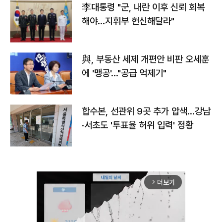
李대통령 "군, 내란 이후 신뢰 회복
해야…지휘부 헌신해달라"
與, 부동산 세제 개편안 비판 오세훈
에 '맹공'…"공급 억제기"
합수본, 선관위 9곳 추가 압색…강남
·서초도 '투표율 허위 입력' 정황
더보기
arrow_forward_ios