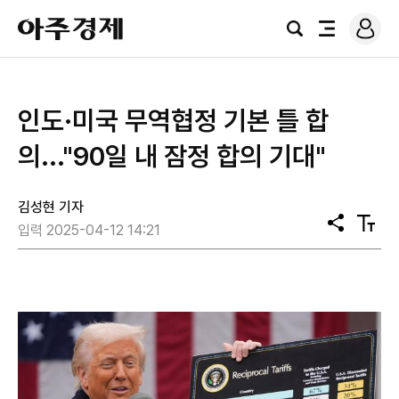
로
아
그
검
전
주
인
색
체
경
메
제
뉴
인도·미국 무역협정 기본 틀 합
의..."90일 내 잠정 합의 기대"
김성현 기자
공
텍
입력 2025-04-12 14:21
유
스
트
크
기