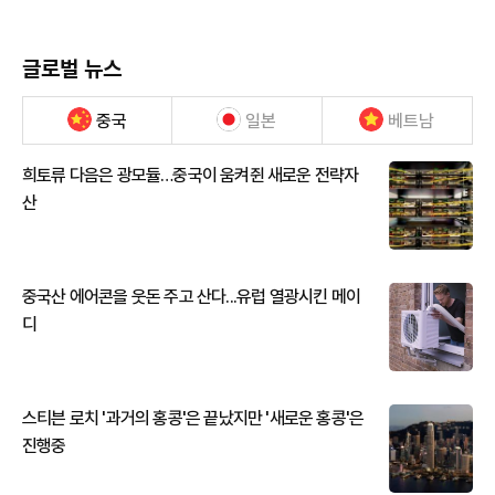
글로벌 뉴스
중국
일본
베트남
희토류 다음은 광모듈…중국이 움켜쥔 새로운 전략자
산
중국산 에어콘을 웃돈 주고 산다...유럽 열광시킨 메이
디
스티븐 로치 '과거의 홍콩'은 끝났지만 '새로운 홍콩'은
진행중