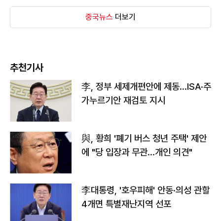
중국뉴스
더보기
추천기사
李, 정부 세제개편안에 제동…ISA·주
가누르기안 재검토 지시
與, 황희 '폐기 버스 청년 주택' 제안
에 "당 입장과 무관…개인 의견"
李대통령, '호우피해' 안동·의성 관할
4개면 특별재난지역 선포