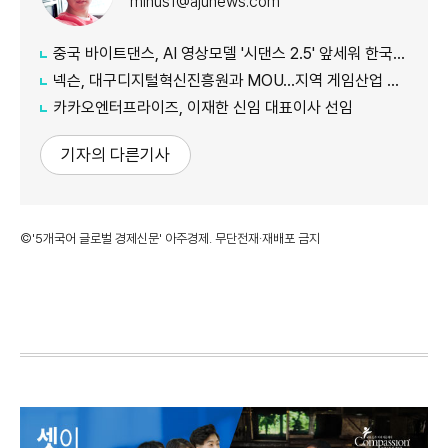
minus1@ajunews.com
중국 바이트댄스, AI 영상모델 '시댄스 2.5' 앞세워 한국 공략 본격화
넥슨, 대구디지털혁신진흥원과 MOU…지역 게임산업 육성 나선다
카카오엔터프라이즈, 이재한 신임 대표이사 선임
기자의 다른기사
©'5개국어 글로벌 경제신문' 아주경제. 무단전재·재배포 금지