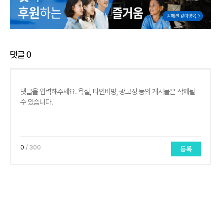
댓글
0
0
/ 300
등록