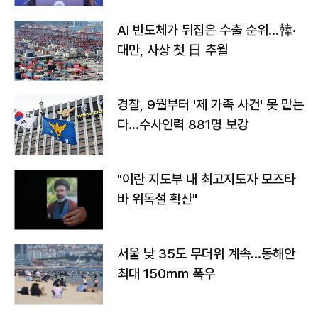
AI 반도체가 뒤집은 수출 순위…韓·
대만, 사상 첫 日 추월
경찰, 9월부터 '제 가족 사건' 못 맡는
다…수사인력 881명 보강
"이란 지도부 내 최고지도자 모즈타
바 위독설 확산"
서울 낮 35도 무더위 계속…동해안
최대 150㎜ 폭우