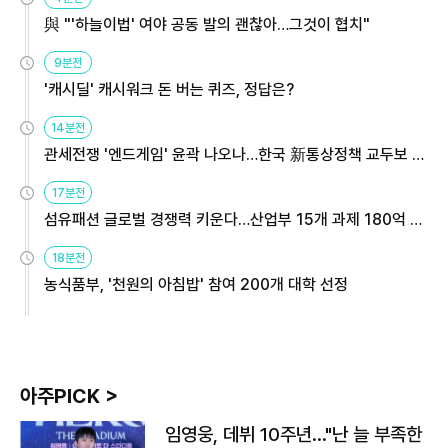
與 "'하늘이법' 여야 공동 발의 괜찮아…그것이 협치"
9분전
'캐시딜' 캐시워크 돈 버는 퀴즈, 정답은?
14분전
관세전쟁 '엔드게임' 윤곽 나오나…한국 新통상정책 교두보 활
용해야
17분전
섬유패션 글로벌 경쟁력 키운다…산업부 15개 과제 180억 지
원
18분전
농식품부, '천원의 아침밥' 참여 200개 대학 선정
아주PICK >
임영웅, 데뷔 10주년…"난 늘 부족한