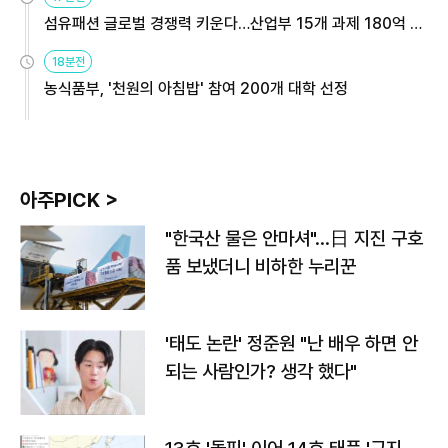
섬유패션 글로벌 경쟁력 키운다…산업부 15개 과제 180억 지
원
18분전
농식품부, '천원의 아침밥' 참여 200개 대학 선정
아주PICK >
"한국산 물은 안마셔"…日 지진 구호
품 보냈더니 비하한 누리꾼
'태도 논란' 정준원 "난 배우 하면 안
되는 사람인가? 생각 했다"