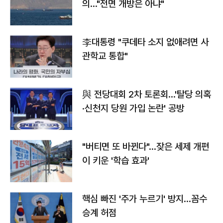
의…"전면 개방은 아냐"
李대통령 "쿠데타 소지 없애려면 사
관학교 통합"
與 전당대회 2차 토론회…'탈당 의혹
·신천지 당원 가입 논란' 공방
"버티면 또 바뀐다"…잦은 세제 개편
이 키운 '학습 효과'
핵심 빠진 '주가 누르기' 방지…꼼수
승계 허점