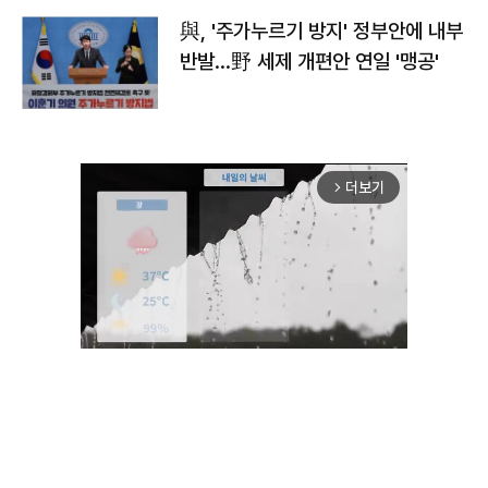
與, '주가누르기 방지' 정부안에 내부
반발…野 세제 개편안 연일 '맹공'
더보기
arrow_forward_ios
Unmute