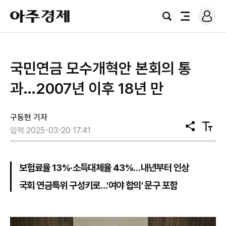
로
아
그
검
전
주
인
색
체
경
메
제
뉴
국민연금 모수개혁안 본회의 통
과…2007년 이후 18년 만
구동현 기자
공
텍
입력 2025-03-20 17:41
유
스
트
크
기
보험료율 13%·소득대체율 43%…내년부터 인상
국회 연금특위 구성키로…'여야 합의' 문구 포함