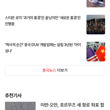
스티븐 로치 '과거의 홍콩'은 끝났지만 '새로운 홍콩'은
진행중
'역사적 순간' 중국 DUV 개발업체는 설립 3년된 '아이
성나'
중국뉴스
더보기
추천기사
이란·오만, 호르무즈 새 항로 좌표 합