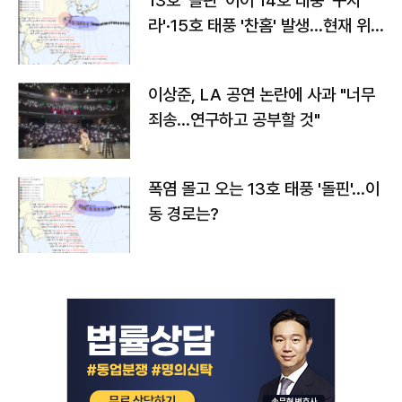
13호 '돌핀' 이어 14호 태풍 '구지
라'·15호 태풍 '찬홈' 발생…현재 위
치와 이동경로는?
이상준, LA 공연 논란에 사과 "너무
죄송…연구하고 공부할 것"
폭염 몰고 오는 13호 태풍 '돌핀'…이
동 경로는?