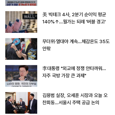
美 빅테크 4사, 2분기 순이익 평균
140%↑…월가는 되레 '버블 경고'
무더위·열대야 계속…체감온도 35도
안팎
李대통령 "외교에 정쟁 안타까워…
자주 국방 가장 큰 과제"
김용범 실장, 오세훈 시장과 오늘 오
찬회동...서울시 주택 공급 논의