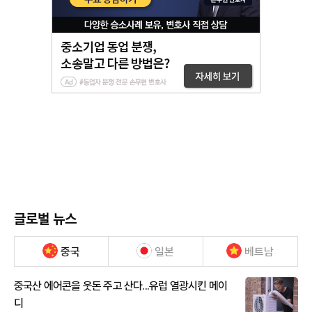
글로벌 뉴스
중국
일본
베트남
중국산 에어콘을 웃돈 주고 산다...유럽 열광시킨 메이
디