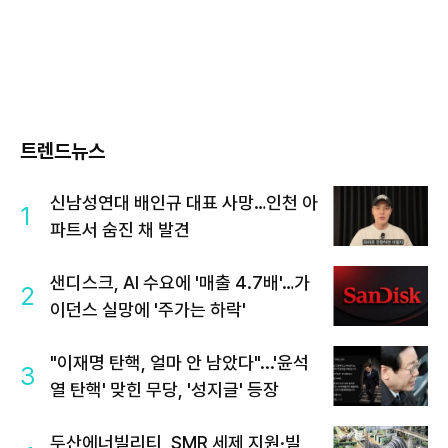
트렌드뉴스
신남성연대 배인규 대표 사망…인천 아
1
파트서 숨진 채 발견
샌디스크, AI 수요에 '매출 4.7배'…가
2
이던스 실망에 '주가는 하락'
"이재명 탄핵, 얼마 안 남았다"...'윤석
3
열 탄핵' 맞힌 무당, '성지글' 등장
두산에너빌리티, SMR 세제 지원·빌