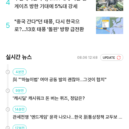
4
게이츠 방한 기대에 5%대 강세
"중국 간다"던 태풍, 다시 한국으
5
로?...13호 태풍 '돌핀' 방향 급전환
실시간 뉴스
08.06 12:48
UPDATE
4분전
與 "'하늘이법' 여야 공동 발의 괜찮아…그것이 협치"
9분전
'캐시딜' 캐시워크 돈 버는 퀴즈, 정답은?
14분전
관세전쟁 '엔드게임' 윤곽 나오나…한국 新통상정책 교두보 활
용해야
17분전