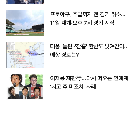
프로야구, 주말까지 전 경기 취소…
11일 재개·오후 7시 경기 시작
태풍 '돌핀'·'찬홈' 한반도 빗겨간다…
예상 경로는?
이재룡 재판行…다시 떠오른 연예계
'사고 후 미조치' 사례