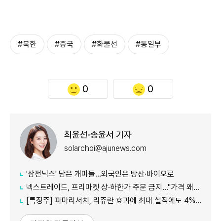
#북한
#중국
#화물선
#통일부
0
0
최윤선·송윤서 기자
solarchoi@ajunews.com
'삼전닉스' 담은 개미들…외국인은 방산·바이오로
넥스트레이드, 프리마켓 상·하한가 주문 금지…"가격 왜곡 방지"
[특징주] 파마리서치, 리쥬란 효과에 최대 실적에도 4%대 약세