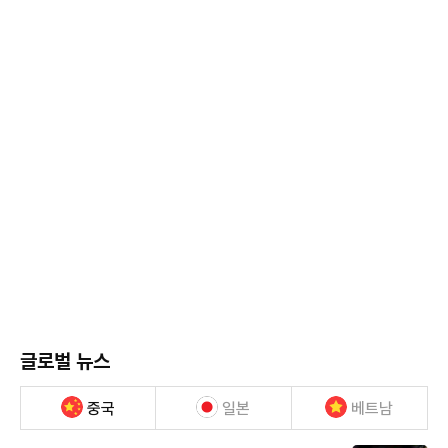
글로벌 뉴스
중국
일본
베트남