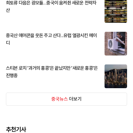
희토류 다음은 광모듈…중국이 움켜쥔 새로운 전략자
산
중국산 에어콘을 웃돈 주고 산다...유럽 열광시킨 메이
디
스티븐 로치 '과거의 홍콩'은 끝났지만 '새로운 홍콩'은
진행중
중국뉴스
더보기
추천기사