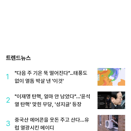
트렌드뉴스
"다음 주 기온 뚝 떨어진다"…태풍도
1
없이 열돔 박살 낸 '이것'
"이재명 탄핵, 얼마 안 남았다"...'윤석
2
열 탄핵' 맞힌 무당, '성지글' 등장
중국산 에어콘을 웃돈 주고 산다...유
3
럽 열광시킨 메이디