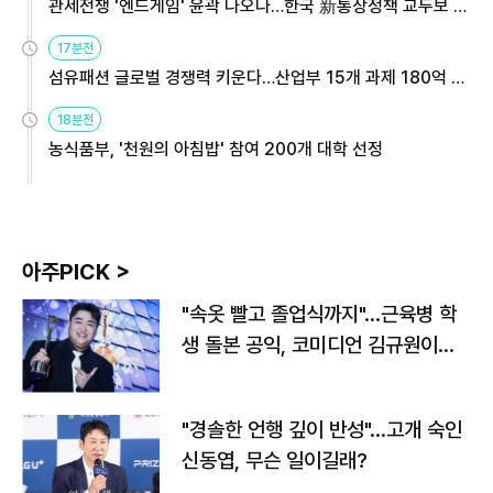
관세전쟁 '엔드게임' 윤곽 나오나…한국 新통상정책 교두보 활
용해야
17분전
섬유패션 글로벌 경쟁력 키운다…산업부 15개 과제 180억 지
원
18분전
농식품부, '천원의 아침밥' 참여 200개 대학 선정
아주PICK >
"속옷 빨고 졸업식까지"…근육병 학
생 돌본 공익, 코미디언 김규원이었
다
"경솔한 언행 깊이 반성"…고개 숙인
신동엽, 무슨 일이길래?