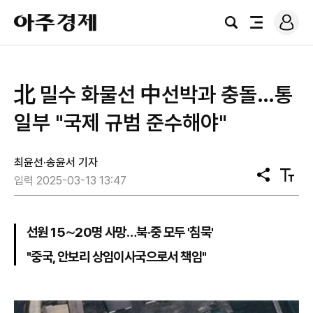
로
아
그
검
전
주
인
색
체
경
메
제
뉴
北 밀수 화물선 中선박과 충돌…통
일부 "국제 규범 준수해야"
최윤선·송윤서 기자
공
텍
입력 2025-03-13 13:47
유
스
트
크
기
선원 15∼20명 사망…북·중 모두 '침묵'
"중국, 안보리 상임이사국으로서 책임"