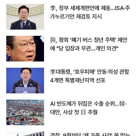
李, 정부 세제개편안에 제동…ISA·주
가누르기안 재검토 지시
與, 황희 '폐기 버스 청년 주택' 제안
에 "당 입장과 무관…개인 의견"
李대통령, '호우피해' 안동·의성 관할
4개면 특별재난지역 선포
AI 반도체가 뒤집은 수출 순위…韓·
대만, 사상 첫 日 추월
경찰, 9월부터 '제 가족 사건' 못 맡는