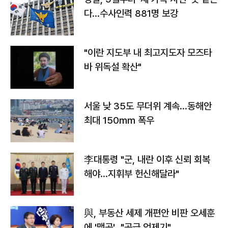
다…수사인력 881명 보강
"이란 지도부 내 최고지도자 모즈타
바 위독설 확산"
서울 낮 35도 무더위 계속…동해안
최대 150㎜ 폭우
李대통령 "군, 내란 이후 신뢰 회복
해야…지휘부 헌신해달라"
與, 부동산 세제 개편안 비판 오세훈
에 '맹공'…"공급 억제기"