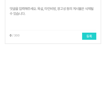
0
/ 300
등록