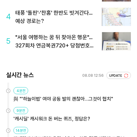
태풍 '돌핀'·'찬홈' 한반도 빗겨간다…
4
예상 경로는?
"서울 여행하는 꿈 뒤 찾아온 행운"…
5
327회차 연금복권720+ 당첨번호조
회 주목
실시간 뉴스
08.08 12:56
UPDATE
4분전
與 "'하늘이법' 여야 공동 발의 괜찮아…그것이 협치"
9분전
'캐시딜' 캐시워크 돈 버는 퀴즈, 정답은?
14분전