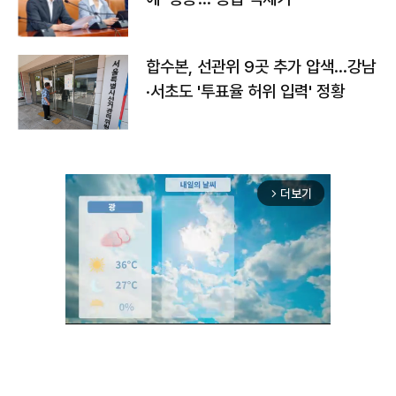
합수본, 선관위 9곳 추가 압색…강남
·서초도 '투표율 허위 입력' 정황
더보기
arrow_forward_ios
Unmute