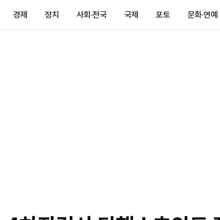
경제
정치
사회·전국
국제
포토
문화·연예