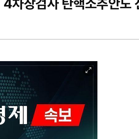
상원 4차장검사 탄핵소추안도
이
미
지
확
대