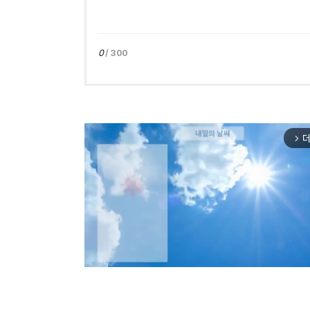
0
/ 300
더
arrow_forward_ios