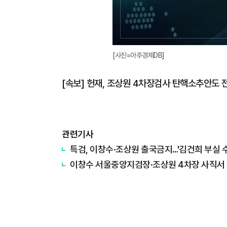
[사진=아주경제DB]
[속보] 헌재, 조상원 4차장검사 탄핵소추안도 
관련기사
특검, 이창수·조상원 출국금지…'김건희 부실 
이창수 서울중앙지검장·조상원 4차장 사직서