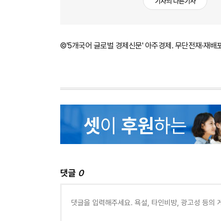
기자의 다른기사
©'5개국어 글로벌 경제신문' 아주경제. 무단전재·재배
댓글
0