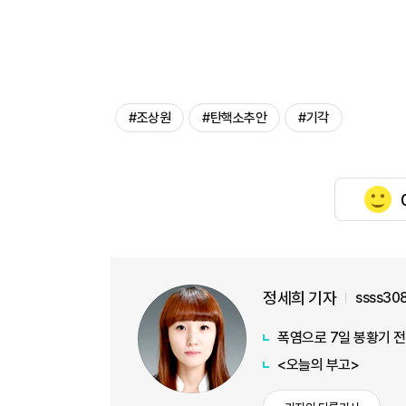
#조상원
#탄핵소추안
#기각
정세희 기자
ssss30
폭염으로 7일 봉황기 
<오늘의 부고>