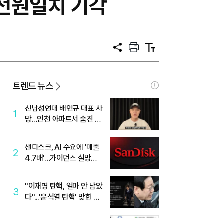
 전원일치 기각
공
프
텍
유
린
스
트
트
크
기
트렌드 뉴스
신남성연대 배인규 대표 사
1
망…인천 아파트서 숨진 채
발견
샌디스크, AI 수요에 '매출
2
4.7배'…가이던스 실망에
'주가는 하락'
"이재명 탄핵, 얼마 안 남았
3
다"...'윤석열 탄핵' 맞힌 무
당, '성지글' 등장