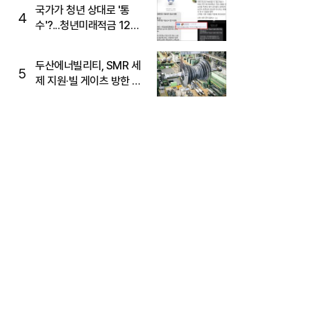
국가가 청년 상대로 '통
4
수'?...청년미래적금 12%
준다더니 "응, 오류야"
두산에너빌리티, SMR 세
5
제 지원·빌 게이츠 방한 기
대에 5%대 강세