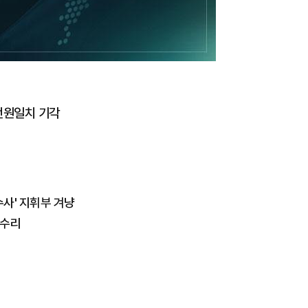
전원일치 기각
수사' 지휘부 겨냥
 수리