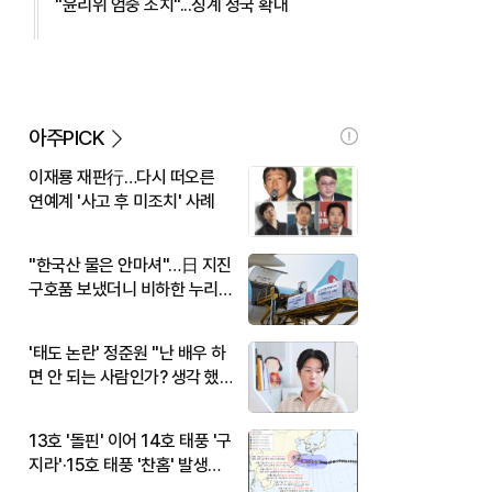
"윤리위 엄중 조치"...징계 정국 확대
아주PICK
이재룡 재판行…다시 떠오른
연예계 '사고 후 미조치' 사례
"한국산 물은 안마셔"…日 지진
구호품 보냈더니 비하한 누리
꾼
'태도 논란' 정준원 "난 배우 하
면 안 되는 사람인가? 생각 했
다"
13호 '돌핀' 이어 14호 태풍 '구
지라'·15호 태풍 '찬홈' 발생…
현재 위치와 이동경로는?