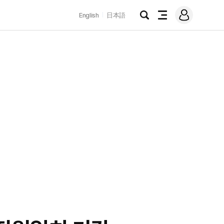
로
English
日本語
그
검
전
인
색
체
메
뉴