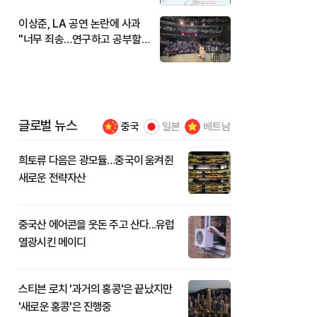
이상준, LA 공연 논란에 사과
"너무 죄송…연구하고 공부할
것"
글로벌 뉴스
중국
일본
베트남
희토류 다음은 광모듈…중국이 움켜쥔
새로운 전략자산
중국산 에어콘을 웃돈 주고 산다...유럽
열광시킨 메이디
스티븐 로치 '과거의 홍콩'은 끝났지만
'새로운 홍콩'은 진행중