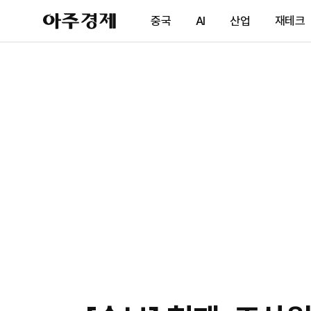
아
중국
AI
산업
재테크
주
경
제