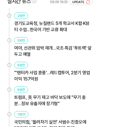
실시간 뉴스
08.06 16:33
UPDATE
2분전
경기도교육청, 뉴질랜드 5개 학교서 K팝·K뷰
티 수업...한국어 기반 교류 확대
5분전
여야, 선관위 압박 재개…국조·특검 '투트랙' 앞
두고 예열
6분전
"'렌터카 사업 훈풍'…레드캡투어, 2분기 영업
이익 157억원
9분전
트럼프, 美 무기 재고 바닥 보도에 "무기 충
분…정보 유출자에 장기형"
11분전
국민의힘, '돌려차기 실언' 서범수·진종오에