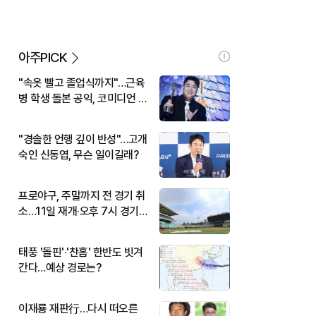
아주PICK
"속옷 빨고 졸업식까지"…근육
병 학생 돌본 공익, 코미디언 김
규원이었다
"경솔한 언행 깊이 반성"…고개
숙인 신동엽, 무슨 일이길래?
프로야구, 주말까지 전 경기 취
소…11일 재개·오후 7시 경기
시작
태풍 '돌핀'·'찬홈' 한반도 빗겨
간다…예상 경로는?
이재룡 재판行…다시 떠오른