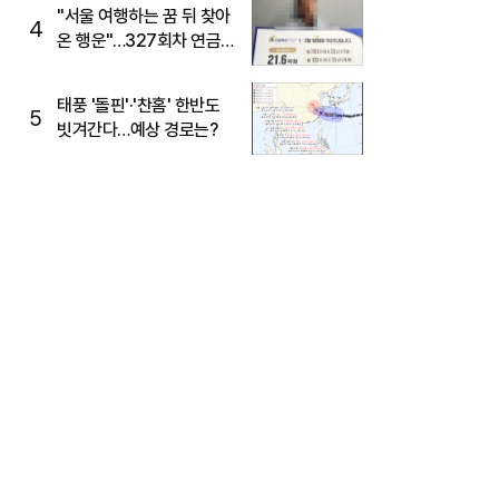
"서울 여행하는 꿈 뒤 찾아
4
온 행운"…327회차 연금
복권720+ 당첨번호조회
주목
태풍 '돌핀'·'찬홈' 한반도
5
빗겨간다…예상 경로는?