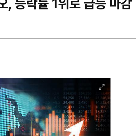
오, 등락률 1위로 급등 마감
이
미
지
확
대