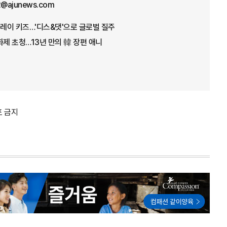
12@ajunews.com
트레이 키즈…'디스&댓'으로 글로벌 질주
화제 초청…13년 만의 韓 장편 애니
포 금지