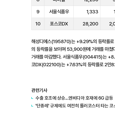
9
서울식품우
1,333
10
포스코DX
28,200
2,
해성디에스(195870)는 +9.29%의 등락률로
의 등락률을 보이며 53,900원에 거래를 마쳤다.
거래를 마감했다. 서울식품우(004415)는 +8
코DX(022100)는 +7.63%의 등락률로 2만
관련기사
수출 호조에 상승...엔비디아 호재에 6G 급등
'단종레' 규제에도 여전히 롤러코스터 타는 코