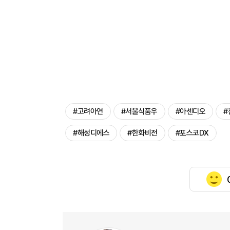
#고려아연
#서울식품우
#아센디오
#
#해성디에스
#한화비전
#포스코DX