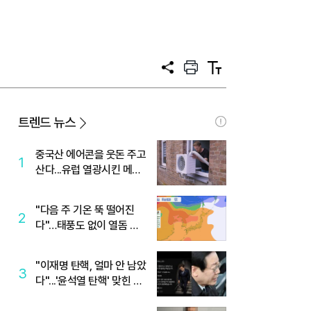
공
프
텍
유
린
스
트
트
크
기
트렌드 뉴스
중국산 에어콘을 웃돈 주고
1
산다...유럽 열광시킨 메이
디
"다음 주 기온 뚝 떨어진
2
다"…태풍도 없이 열돔 박
살 낸 '이것'
"이재명 탄핵, 얼마 안 남았
3
다"...'윤석열 탄핵' 맞힌 무
당, '성지글' 등장