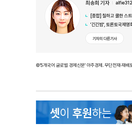
최송희 기자
alfie3
[종합] 칠하고 쿨한 스
'긴긴밤', 토론토국제영
기자의 다른기사
©'5개국어 글로벌 경제신문' 아주경제. 무단전재·재배