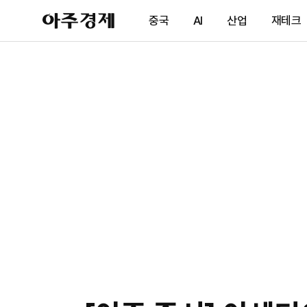
아
중국
AI
산업
재테크
주
경
제