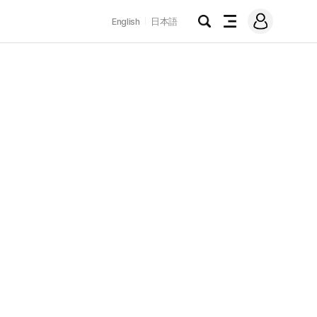
로
English
日本語
그
검
전
인
색
체
메
뉴