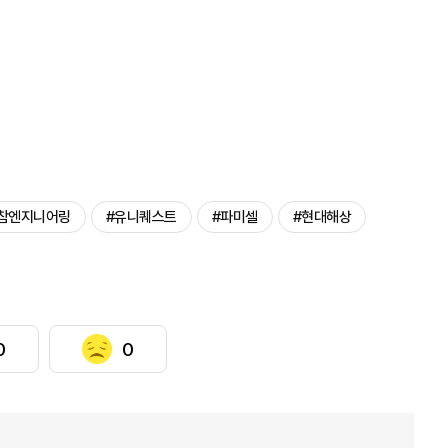
참엔지니어링
#유니퀘스트
#파미셀
#현대해상
0
0