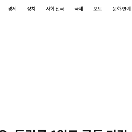
경제
정치
사회·전국
국제
포토
문화·연예