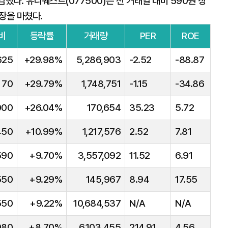
감했다. 유니퀘스트(077500)는 전 거래일 대비 590원 상
 장을 마쳤다.
비
등락률
거래량
PER
ROE
625
+29.98%
5,286,903
-2.52
-88.87
70
+29.79%
1,748,751
-1.15
-34.86
000
+26.04%
170,654
35.23
5.72
450
+10.99%
1,217,576
2.52
7.81
590
+9.70%
3,557,092
11.52
6.91
550
+9.29%
145,967
8.94
17.55
550
+9.22%
10,684,537
N/A
N/A
980
+8.70%
6,103,455
214.91
4.56