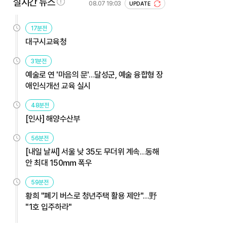
실시간 뉴스
08.07 19:03
UPDATE
17분전
대구시교육청
31분전
예술로 연 '마음의 문'…달성군, 예술 융합형 장
애인식개선 교육 실시
48분전
[인사] 해양수산부
56분전
[내일 날씨] 서울 낮 35도 무더위 계속…동해
안 최대 150㎜ 폭우
59분전
황희 "폐기 버스로 청년주택 활용 제안"…野
"1호 입주하라"