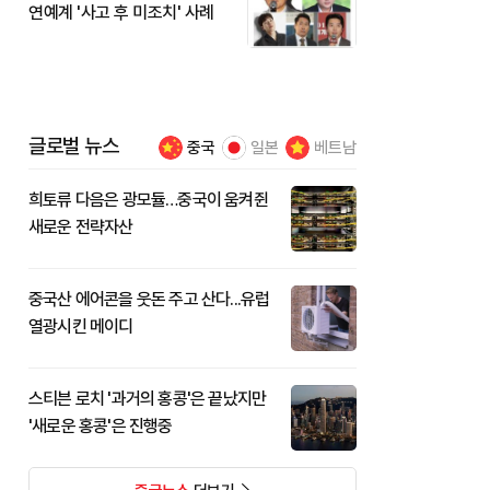
연예계 '사고 후 미조치' 사례
글로벌 뉴스
중국
일본
베트남
희토류 다음은 광모듈…중국이 움켜쥔
새로운 전략자산
중국산 에어콘을 웃돈 주고 산다...유럽
열광시킨 메이디
스티븐 로치 '과거의 홍콩'은 끝났지만
'새로운 홍콩'은 진행중