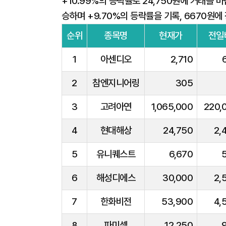
+10.99%의 등락률로 24,750원에 거래를 마
승하며 +9.70%의 등락률을 기록, 6670원에
순위
종목명
현재가
전일
1
아센디오
2,710
2
참엔지니어링
305
3
고려아연
1,065,000
220,
4
현대해상
24,750
2,
5
유니퀘스트
6,670
6
해성디에스
30,000
2,
7
한화비전
53,900
4,
8
파미셀
12,250