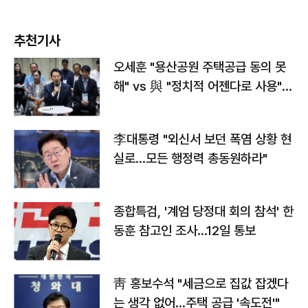
추천기사
오세훈 "용산공원 주택공급 동의 못
해" vs 與 "정치적 어젠다로 사용"
맞불
李대통령 "외신서 보던 폭염 상황 현
실로…모든 행정력 총동원하라"
종합특검, '계엄 당정대 회의 참석' 한
동훈 참고인 조사...12일 통보
靑 홍보수석 "세금으로 집값 잡겠다
는 생각 없어…주택 공급 '속도전'"