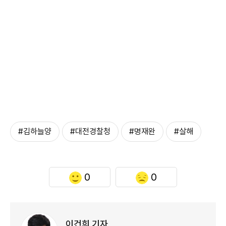
#김하늘양
#대전경찰청
#명재완
#살해
0
0
이건희 기자