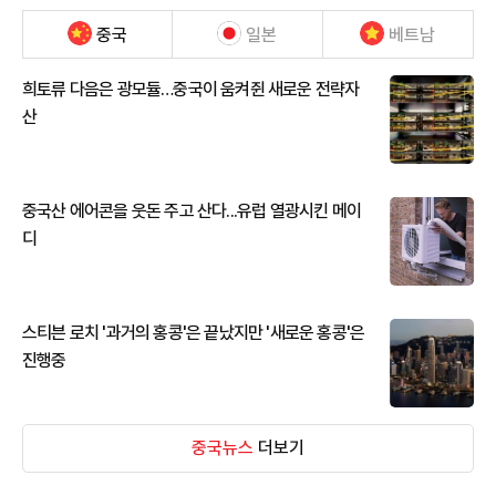
중국
일본
베트남
희토류 다음은 광모듈…중국이 움켜쥔 새로운 전략자
산
중국산 에어콘을 웃돈 주고 산다...유럽 열광시킨 메이
디
스티븐 로치 '과거의 홍콩'은 끝났지만 '새로운 홍콩'은
진행중
중국뉴스
더보기