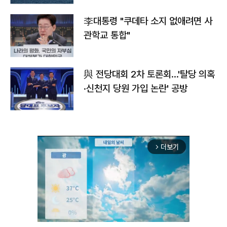
李대통령 "쿠데타 소지 없애려면 사
관학교 통합"
與 전당대회 2차 토론회…'탈당 의혹
·신천지 당원 가입 논란' 공방
더보기
arrow_forward_ios