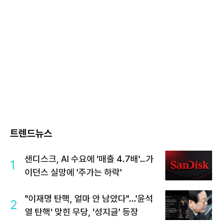
트렌드뉴스
샌디스크, AI 수요에 '매출 4.7배'…가
1
이던스 실망에 '주가는 하락'
"이재명 탄핵, 얼마 안 남았다"...'윤석
2
열 탄핵' 맞힌 무당, '성지글' 등장