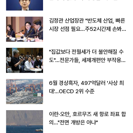
김정관 산업장관 "반도체 산업, 빠른
시장 선점 필요…주52시간제 손봐
야"
"집값보다 전월세가 더 불안해질 수
도"…전문가들, 세제개편안 부작용
우려
6월 경상흑자, 497억달러 '사상 최
대'…OECD 2위 수준
이란·오만, 호르무즈 새 항로 좌표 합
의…"전면 개방은 아냐"