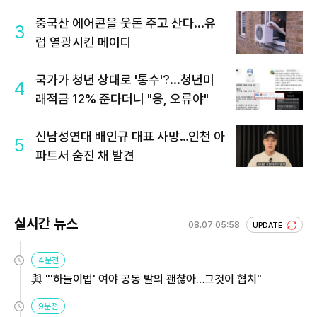
중국산 에어콘을 웃돈 주고 산다...유
3
럽 열광시킨 메이디
국가가 청년 상대로 '통수'?...청년미
4
래적금 12% 준다더니 "응, 오류야"
신남성연대 배인규 대표 사망…인천 아
5
파트서 숨진 채 발견
실시간 뉴스
08.07 05:58
UPDATE
4분전
與 "'하늘이법' 여야 공동 발의 괜찮아…그것이 협치"
9분전