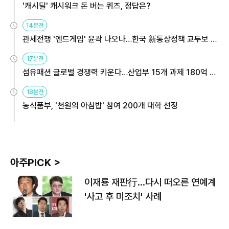
'캐시딜' 캐시워크 돈 버는 퀴즈, 정답은?
14분전
관세전쟁 '엔드게임' 윤곽 나오나…한국 新통상정책 교두보 활
용해야
17분전
섬유패션 글로벌 경쟁력 키운다…산업부 15개 과제 180억 지
원
18분전
농식품부, '천원의 아침밥' 참여 200개 대학 선정
아주PICK >
이재룡 재판行…다시 떠오른 연예계
'사고 후 미조치' 사례