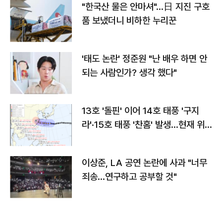
"한국산 물은 안마셔"…日 지진 구호
품 보냈더니 비하한 누리꾼
'태도 논란' 정준원 "난 배우 하면 안
되는 사람인가? 생각 했다"
13호 '돌핀' 이어 14호 태풍 '구지
라'·15호 태풍 '찬홈' 발생…현재 위
치와 이동경로는?
이상준, LA 공연 논란에 사과 "너무
죄송…연구하고 공부할 것"