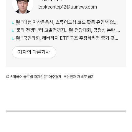
topkeontop12@ajunews.com
與 "대형 자산운용사, 스튜어드십 코드 활동 유인책 없다고 해"
'룰의 전쟁'부터 고발전까지…與 전당대회, 공정성 논란 계속
​​​​​​​與 "국민의힘, 레버리지 ETF 국조 주장하려면 증거 갖고 와야"
기자의 다른기사
©'5개국어 글로벌 경제신문' 아주경제. 무단전재·재배포 금지