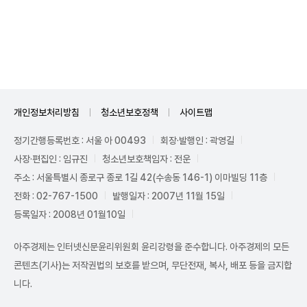
Unmute
개인정보처리방침
청소년보호정책
사이트맵
정기간행등록번호 : 서울 아 00493
회장·발행인 : 곽영길
사장·편집인 : 임규진
청소년보호책임자 : 전운
주소 : 서울특별시 종로구 종로 1길 42(수송동 146-1) 이마빌딩 11층
전화 : 02-767-1500
발행일자 : 2007년 11월 15일
등록일자 : 2008년 01월10일
아주경제는 인터넷신문윤리위원회 윤리강령을 준수합니다. 아주경제의 모든
콘텐츠(기사)는 저작권법의 보호를 받으며, 무단전재, 복사, 배포 등을 금지합
니다.