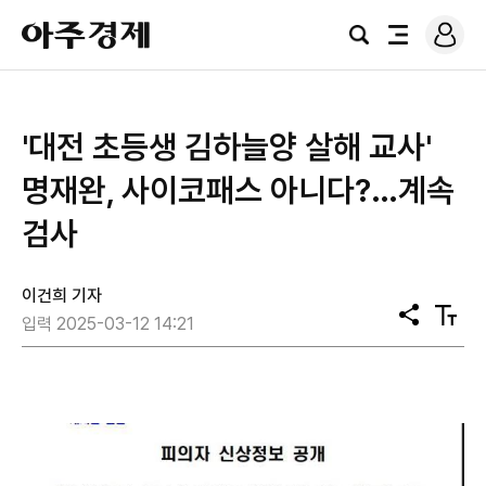
로
아
그
검
전
주
인
색
체
경
메
제
뉴
'대전 초등생 김하늘양 살해 교사'
명재완, 사이코패스 아니다?…계속
검사
이건희 기자
공
텍
입력 2025-03-12 14:21
유
스
트
크
기