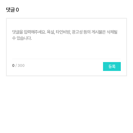
댓글
0
0
/ 300
등록