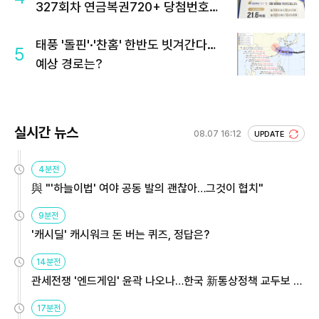
327회차 연금복권720+ 당첨번호조
회 주목
태풍 '돌핀'·'찬홈' 한반도 빗겨간다…
5
예상 경로는?
실시간 뉴스
08.07 16:12
UPDATE
4분전
與 "'하늘이법' 여야 공동 발의 괜찮아…그것이 협치"
9분전
'캐시딜' 캐시워크 돈 버는 퀴즈, 정답은?
14분전
관세전쟁 '엔드게임' 윤곽 나오나…한국 新통상정책 교두보 활
용해야
17분전