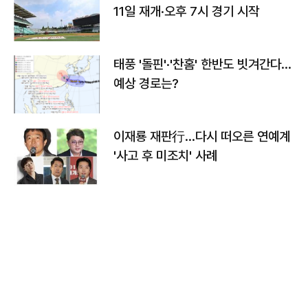
11일 재개·오후 7시 경기 시작
태풍 '돌핀'·'찬홈' 한반도 빗겨간다…
예상 경로는?
이재룡 재판行…다시 떠오른 연예계
'사고 후 미조치' 사례