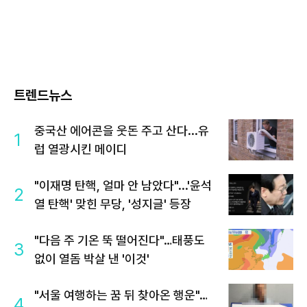
트렌드뉴스
중국산 에어콘을 웃돈 주고 산다...유
1
럽 열광시킨 메이디
"이재명 탄핵, 얼마 안 남았다"...'윤석
2
열 탄핵' 맞힌 무당, '성지글' 등장
"다음 주 기온 뚝 떨어진다"…태풍도
3
없이 열돔 박살 낸 '이것'
"서울 여행하는 꿈 뒤 찾아온 행운"…
4