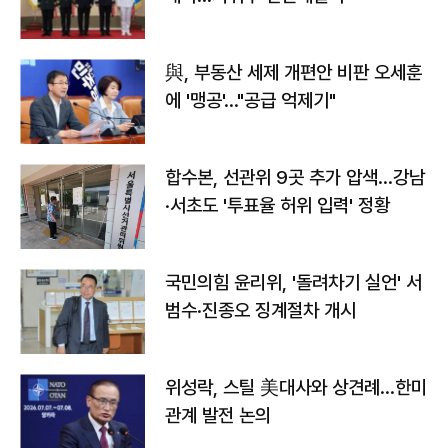
與, 부동산 세제 개편안 비판 오세훈
에 '맹공'…"공급 억제기"
합수본, 선관위 9곳 추가 압색…강남
·서초도 '투표율 허위 입력' 정황
국민의힘 윤리위, '돌려차기 실언' 서
범수·진종오 징계절차 개시
위성락, 스틸 美대사와 상견례…한미
관계 발전 논의