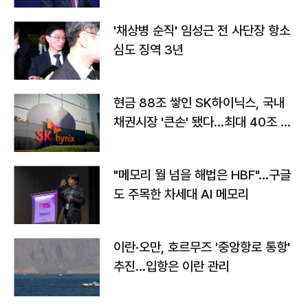
'채상병 순직' 임성근 전 사단장 항소
심도 징역 3년
현금 88조 쌓인 SK하이닉스, 국내
채권시장 '큰손' 됐다…최대 40조 투
자
"메모리 월 넘을 해법은 HBF"…구글
도 주목한 차세대 AI 메모리
이란·오만, 호르무즈 '중앙항로 통항'
추진…입항은 이란 관리