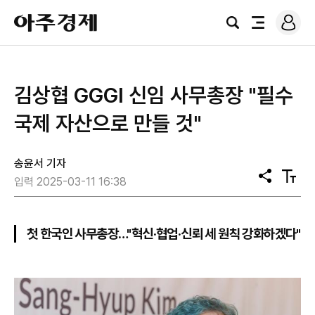
로
아
그
검
전
주
인
색
체
경
메
제
뉴
김상협 GGGI 신임 사무총장 "필수
국제 자산으로 만들 것"
송윤서 기자
공
텍
입력 2025-03-11 16:38
유
스
트
크
기
첫 한국인 사무총장…"혁신·협업·신뢰 세 원칙 강화하겠다"