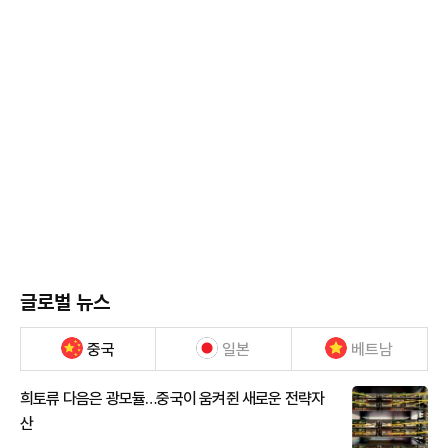
글로벌 뉴스
중국
일본
베트남
희토류 다음은 광모듈…중국이 움켜쥔 새로운 전략자
산