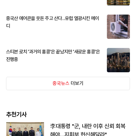
중국산 에어콘을 웃돈 주고 산다...유럽 열광시킨 메이
디
스티븐 로치 '과거의 홍콩'은 끝났지만 '새로운 홍콩'은
진행중
중국뉴스
더보기
추천기사
李대통령 "군, 내란 이후 신뢰 회복
해야…지휘부 헌신해달라"