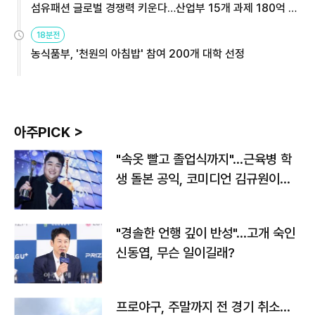
섬유패션 글로벌 경쟁력 키운다…산업부 15개 과제 180억 지
원
18분전
농식품부, '천원의 아침밥' 참여 200개 대학 선정
아주PICK >
"속옷 빨고 졸업식까지"…근육병 학
생 돌본 공익, 코미디언 김규원이었
다
"경솔한 언행 깊이 반성"…고개 숙인
신동엽, 무슨 일이길래?
프로야구, 주말까지 전 경기 취소…