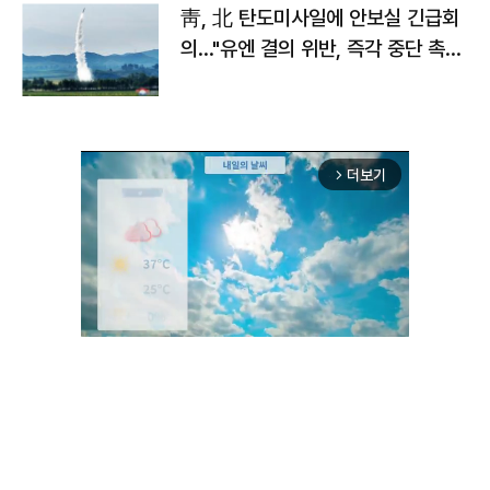
靑, 北 탄도미사일에 안보실 긴급회
의…"유엔 결의 위반, 즉각 중단 촉
구"
더보기
arrow_forward_ios
Unmute