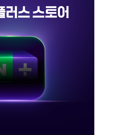
지
확
대