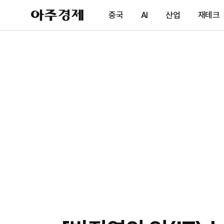
아
중국
AI
산업
재테크
주
경
제