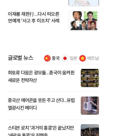
이재룡 재판行…다시 떠오른
연예계 '사고 후 미조치' 사례
글로벌 뉴스
중국
일본
베트남
희토류 다음은 광모듈…중국이 움켜쥔
새로운 전략자산
중국산 에어콘을 웃돈 주고 산다...유럽
열광시킨 메이디
스티븐 로치 '과거의 홍콩'은 끝났지만
'새로운 홍콩'은 진행중