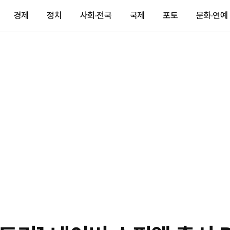
경제
정치
사회·전국
국제
포토
문화·연예