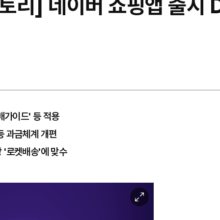
스토리] 네이버 쇼핑앱 출시 
매가이드' 등 적용
등 과금체계 개편
 '로켓배송'에 맞수
이
미