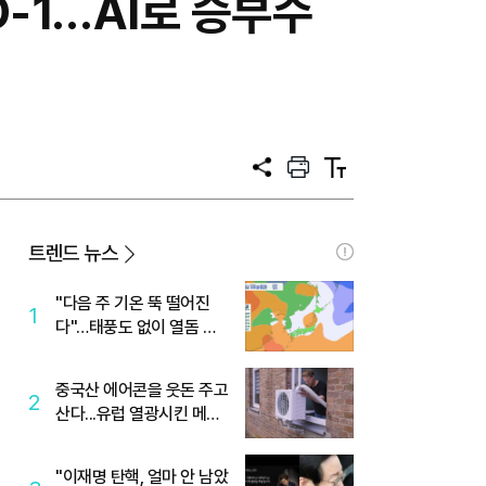
D-1…AI로 승부수
공
프
텍
유
린
스
트
트
크
기
트렌드 뉴스
"다음 주 기온 뚝 떨어진
1
다"…태풍도 없이 열돔 박
살 낸 '이것'
중국산 에어콘을 웃돈 주고
2
산다...유럽 열광시킨 메이
디
"이재명 탄핵, 얼마 안 남았