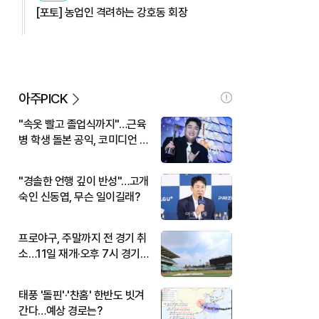
[포토] 농업인 격려하는 강호동 회장
아주PICK
"속옷 빨고 졸업식까지"…근육
병 학생 돌본 공익, 코미디언 김
규원이었다
"경솔한 언행 깊이 반성"…고개
숙인 신동엽, 무슨 일이길래?
프로야구, 주말까지 전 경기 취
소…11일 재개·오후 7시 경기
시작
태풍 '돌핀'·'찬홈' 한반도 빗겨
간다…예상 경로는?