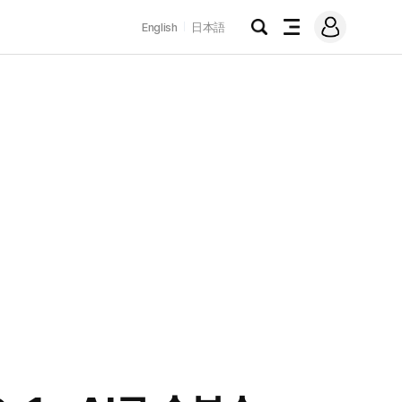
로
English
日本語
그
검
전
인
색
체
메
뉴