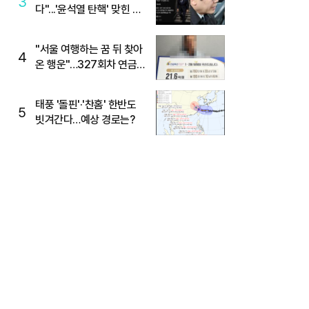
3
다"...'윤석열 탄핵' 맞힌 무
당, '성지글' 등장
"서울 여행하는 꿈 뒤 찾아
4
온 행운"…327회차 연금
복권720+ 당첨번호조회
주목
태풍 '돌핀'·'찬홈' 한반도
5
빗겨간다…예상 경로는?