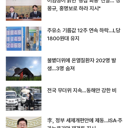
이임생이 밝힌 '빵집 회동' 전말…"정
몽규, 홍명보로 하라 지시"
주유소 기름값 12주 연속 하락…L당
1800원대 유지
불볕더위에 온열질환자 202명 발
생…3명 숨져
전국 무더위 지속…동해안 강한 비
李, 정부 세제개편안에 제동…ISA·주