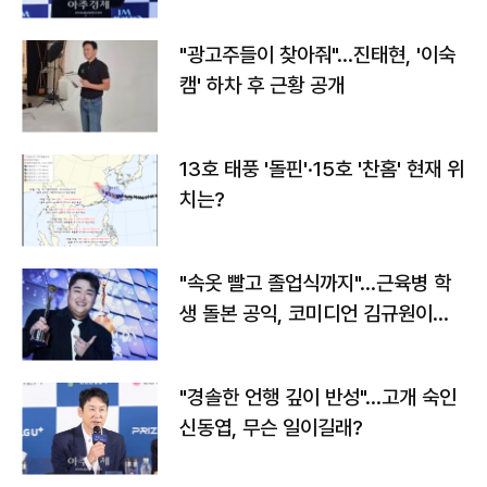
"광고주들이 찾아줘"…진태현, '이숙
캠' 하차 후 근황 공개
13호 태풍 '돌핀'·15호 '찬홈' 현재 위
치는?
"속옷 빨고 졸업식까지"…근육병 학
생 돌본 공익, 코미디언 김규원이었
다
"경솔한 언행 깊이 반성"…고개 숙인
신동엽, 무슨 일이길래?