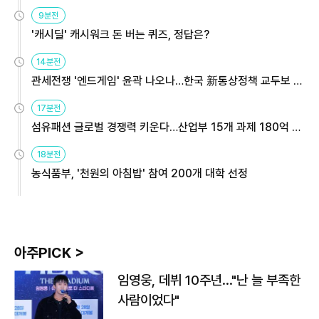
9분전
'캐시딜' 캐시워크 돈 버는 퀴즈, 정답은?
14분전
관세전쟁 '엔드게임' 윤곽 나오나…한국 新통상정책 교두보 활
용해야
17분전
섬유패션 글로벌 경쟁력 키운다…산업부 15개 과제 180억 지
원
18분전
농식품부, '천원의 아침밥' 참여 200개 대학 선정
아주PICK >
임영웅, 데뷔 10주년…"난 늘 부족한
사람이었다"