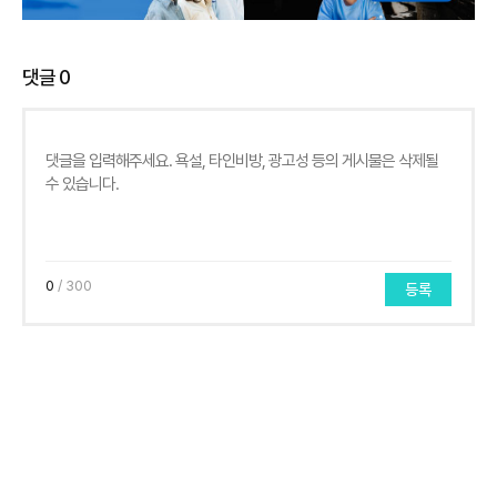
댓글
0
0
/ 300
등록