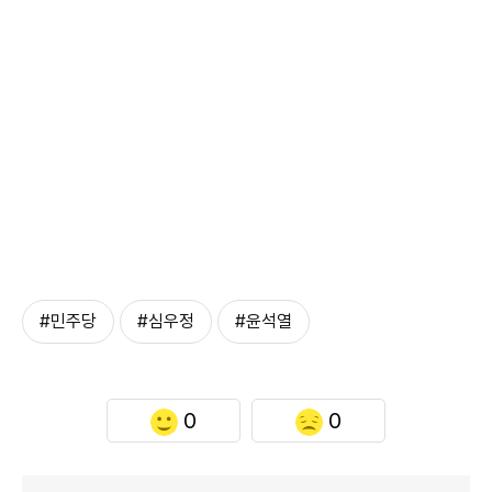
#민주당
#심우정
#윤석열
0
0