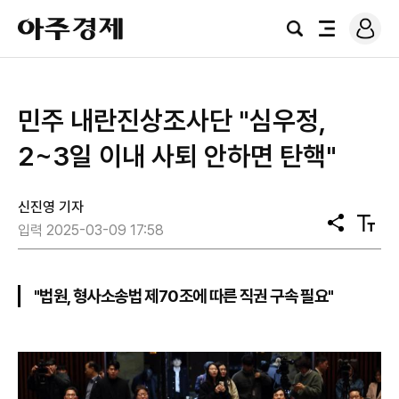
로
아
그
검
전
주
인
색
체
경
메
제
뉴
민주 내란진상조사단 "심우정,
2~3일 이내 사퇴 안하면 탄핵"
신진영 기자
공
텍
입력 2025-03-09 17:58
유
스
트
크
기
"법원, 형사소송법 제70조에 따른 직권 구속 필요"