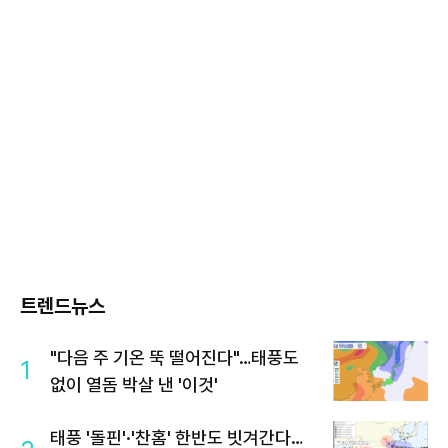
트렌드뉴스
"다음 주 기온 뚝 떨어진다"…태풍도
1
없이 열돔 박살 낸 '이것'
태풍 '돌핀'·'찬홈' 한반도 빗겨간다…