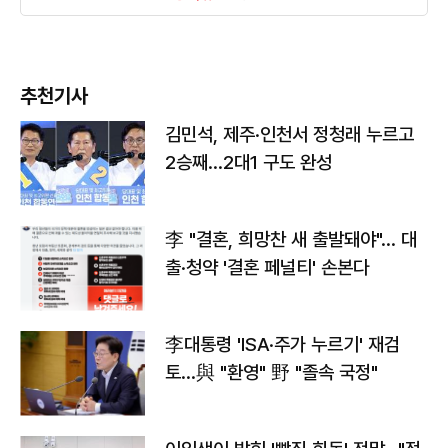
추천기사
김민석, 제주·인천서 정청래 누르고
2승째…2대1 구도 완성
李 "결혼, 희망찬 새 출발돼야"… 대
출·청약 '결혼 페널티' 손본다
李대통령 'ISA·주가 누르기' 재검
토…與 "환영" 野 "졸속 국정"