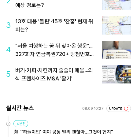
2
예상 경로는?
13호 태풍 '돌핀'·15호 '찬홈' 현재 위
3
치는?
"서울 여행하는 꿈 뒤 찾아온 행운"…
4
327회차 연금복권720+ 당첨번호조
회 주목
버거·커피·치킨까지 줄줄이 매물…외
5
식 프랜차이즈 M&A '활기'
실시간 뉴스
08.09 10:27
UPDATE
4분전
與 "'하늘이법' 여야 공동 발의 괜찮아…그것이 협치"