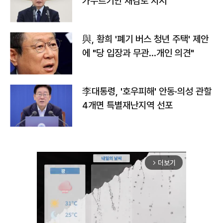
가누르기안 재검토 지시
與, 황희 '폐기 버스 청년 주택' 제안
에 "당 입장과 무관…개인 의견"
李대통령, '호우피해' 안동·의성 관할
4개면 특별재난지역 선포
더보기
arrow_forward_ios