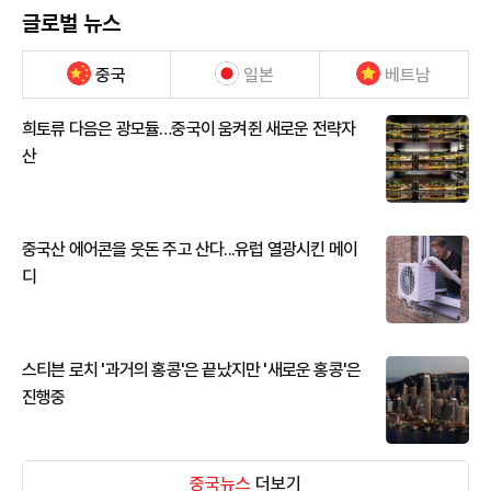
글로벌 뉴스
중국
일본
베트남
희토류 다음은 광모듈…중국이 움켜쥔 새로운 전략자
산
중국산 에어콘을 웃돈 주고 산다...유럽 열광시킨 메이
디
스티븐 로치 '과거의 홍콩'은 끝났지만 '새로운 홍콩'은
진행중
중국뉴스
더보기