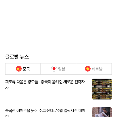
글로벌 뉴스
중국
일본
베트남
희토류 다음은 광모듈…중국이 움켜쥔 새로운 전략자
산
중국산 에어콘을 웃돈 주고 산다...유럽 열광시킨 메이