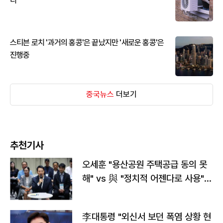
디
스티븐 로치 '과거의 홍콩'은 끝났지만 '새로운 홍콩'은
진행중
중국뉴스
더보기
추천기사
오세훈 "용산공원 주택공급 동의 못
해" vs 與 "정치적 어젠다로 사용"
맞불
李대통령 "외신서 보던 폭염 상황 현