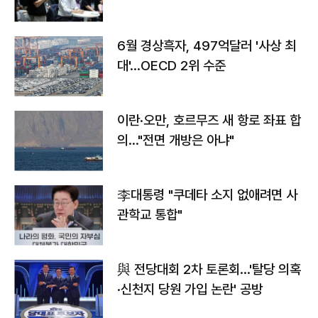
우려
6월 경상흑자, 497억달러 '사상 최
대'…OECD 2위 수준
이란·오만, 호르무즈 새 항로 좌표 합
의…"전면 개방은 아냐"
李대통령 "쿠데타 소지 없애려면 사
관학교 통합"
與 전당대회 2차 토론회…'탈당 의혹
·신천지 당원 가입 논란' 공방