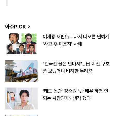
아주PICK >
이재룡 재판行…다시 떠오른 연예계
'사고 후 미조치' 사례
"한국산 물은 안마셔"…日 지진 구호
품 보냈더니 비하한 누리꾼
'태도 논란' 정준원 "난 배우 하면 안
되는 사람인가? 생각 했다"