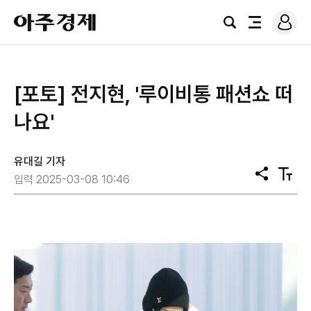
로
아
그
검
전
주
인
색
체
경
메
제
뉴
[포토] 전지현, '루이비통 패션쇼 떠
나요'
유대길 기자
공
텍
입력 2025-03-08 10:46
유
스
트
크
기