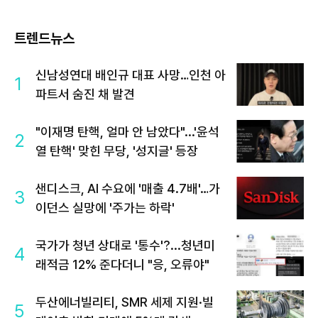
트렌드뉴스
신남성연대 배인규 대표 사망…인천 아
1
파트서 숨진 채 발견
"이재명 탄핵, 얼마 안 남았다"...'윤석
2
열 탄핵' 맞힌 무당, '성지글' 등장
샌디스크, AI 수요에 '매출 4.7배'…가
3
이던스 실망에 '주가는 하락'
국가가 청년 상대로 '통수'?...청년미
4
래적금 12% 준다더니 "응, 오류야"
두산에너빌리티, SMR 세제 지원·빌
5