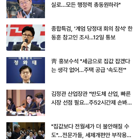
실로…모든 행정력 총동원하라"
종합특검, '계엄 당정대 회의 참석' 한
동훈 참고인 조사...12일 통보
靑 홍보수석 "세금으로 집값 잡겠다
는 생각 없어…주택 공급 '속도전'"
김정관 산업장관 "반도체 산업, 빠른
시장 선점 필요…주52시간제 손봐
야"
"집값보다 전월세가 더 불안해질 수
도"…전문가들, 세제개편안 부작용