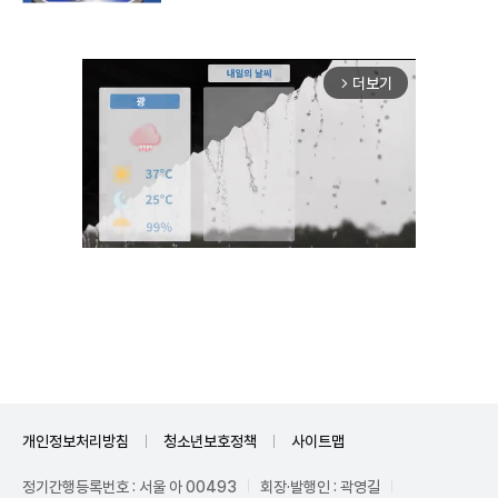
더보기
arrow_forward_ios
Unmute
개인정보처리방침
청소년보호정책
사이트맵
정기간행등록번호 : 서울 아 00493
회장·발행인 : 곽영길