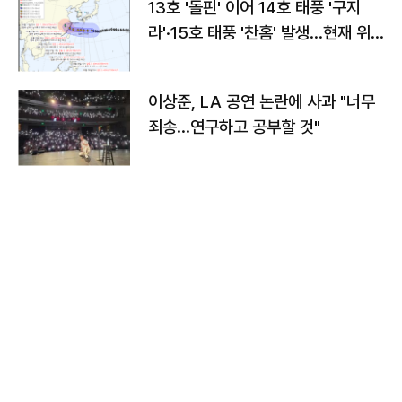
13호 '돌핀' 이어 14호 태풍 '구지
라'·15호 태풍 '찬홈' 발생…현재 위
치와 이동경로는?
이상준, LA 공연 논란에 사과 "너무
죄송…연구하고 공부할 것"