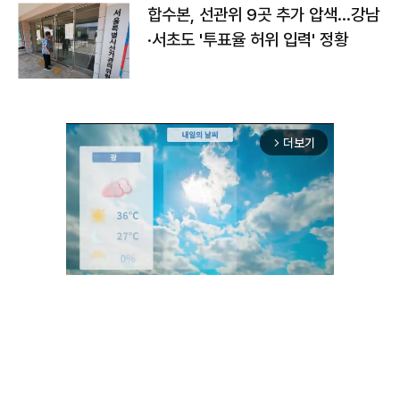
합수본, 선관위 9곳 추가 압색…강남
·서초도 '투표율 허위 입력' 정황
더보기
arrow_forward_ios
Unmute