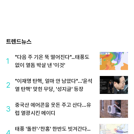
트렌드뉴스
"다음 주 기온 뚝 떨어진다"…태풍도
1
없이 열돔 박살 낸 '이것'
"이재명 탄핵, 얼마 안 남았다"...'윤석
2
열 탄핵' 맞힌 무당, '성지글' 등장
중국산 에어콘을 웃돈 주고 산다...유
3
럽 열광시킨 메이디
태풍 '돌핀'·'찬홈' 한반도 빗겨간다…
4