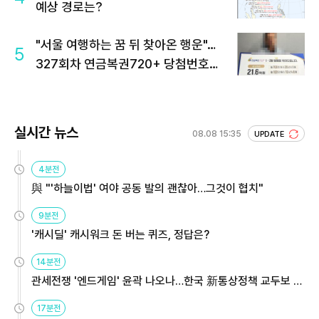
예상 경로는?
"서울 여행하는 꿈 뒤 찾아온 행운"…
5
327회차 연금복권720+ 당첨번호조
회 주목
실시간 뉴스
08.08 15:35
UPDATE
4분전
與 "'하늘이법' 여야 공동 발의 괜찮아…그것이 협치"
9분전
'캐시딜' 캐시워크 돈 버는 퀴즈, 정답은?
14분전
관세전쟁 '엔드게임' 윤곽 나오나…한국 新통상정책 교두보 활
용해야
17분전