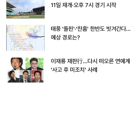
11일 재개·오후 7시 경기 시작
태풍 '돌핀'·'찬홈' 한반도 빗겨간다…
예상 경로는?
이재룡 재판行…다시 떠오른 연예계
'사고 후 미조치' 사례