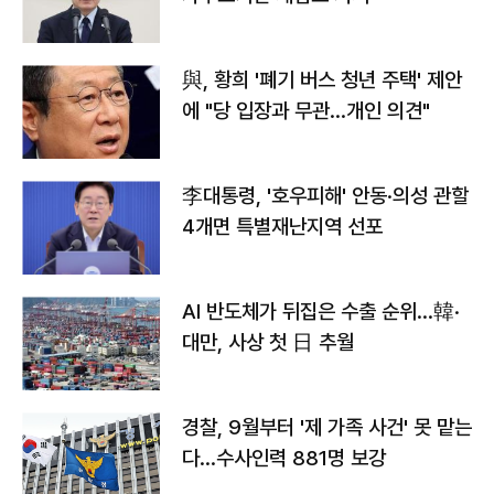
與, 황희 '폐기 버스 청년 주택' 제안
에 "당 입장과 무관…개인 의견"
李대통령, '호우피해' 안동·의성 관할
4개면 특별재난지역 선포
AI 반도체가 뒤집은 수출 순위…韓·
대만, 사상 첫 日 추월
경찰, 9월부터 '제 가족 사건' 못 맡는
다…수사인력 881명 보강