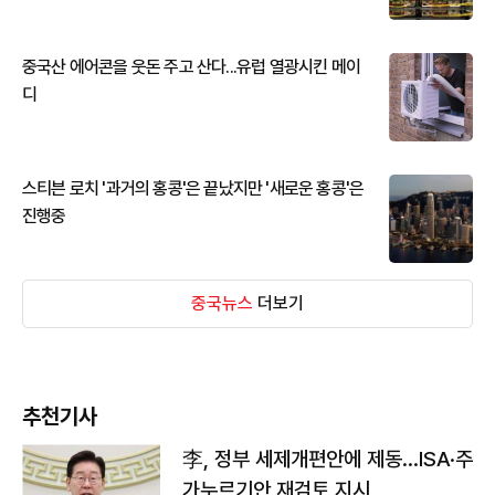
중국산 에어콘을 웃돈 주고 산다...유럽 열광시킨 메이
디
스티븐 로치 '과거의 홍콩'은 끝났지만 '새로운 홍콩'은
진행중
중국뉴스
더보기
추천기사
李, 정부 세제개편안에 제동…ISA·주
가누르기안 재검토 지시