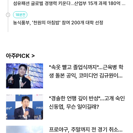
섬유패션 글로벌 경쟁력 키운다…산업부 15개 과제 180억 지
원
18분전
농식품부, '천원의 아침밥' 참여 200개 대학 선정
아주PICK >
"속옷 빨고 졸업식까지"…근육병 학
생 돌본 공익, 코미디언 김규원이었
다
"경솔한 언행 깊이 반성"…고개 숙인
신동엽, 무슨 일이길래?
프로야구, 주말까지 전 경기 취소…