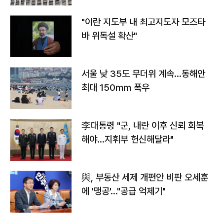
"이란 지도부 내 최고지도자 모즈타
바 위독설 확산"
서울 낮 35도 무더위 계속…동해안
최대 150㎜ 폭우
李대통령 "군, 내란 이후 신뢰 회복
해야…지휘부 헌신해달라"
與, 부동산 세제 개편안 비판 오세훈
에 '맹공'…"공급 억제기"