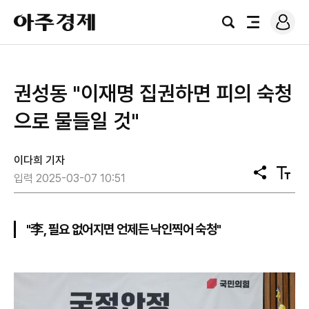
로
아
그
검
전
주
인
색
체
경
메
제
뉴
권성동 "이재명 집권하면 피의 숙청
으로 물들일 것"
이다희 기자
공
텍
입력 2025-03-07 10:51
유
스
트
크
기
"李, 필요 없어지면 언제든 낙인찍어 숙청"