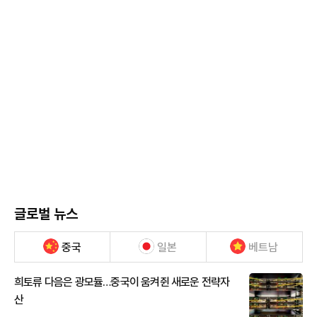
글로벌 뉴스
중국
일본
베트남
희토류 다음은 광모듈…중국이 움켜쥔 새로운 전략자
산