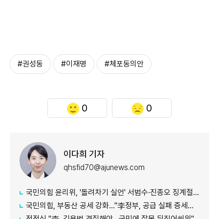
#권성동
#이재명
#체포동의안
0
0
이다희 기자
qhsfid70@ajunews.com
국민의힘 윤리위, '돌려차기 실언' 서범수·진종오 징계절차 개시
국민의힘, 부동산 공세 강화..."李정부, 공급 실패 증세로 덮으려 해"
정점식 "李, 김용범 경질해야...국민에 잘못 뒤집어씌워"