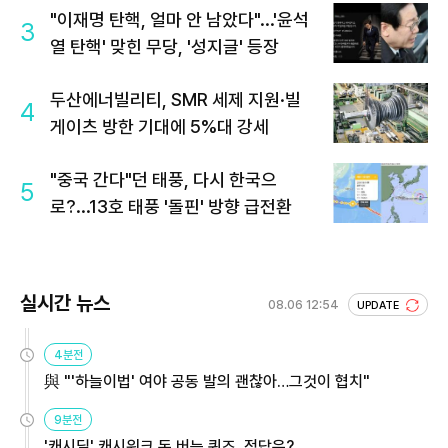
"이재명 탄핵, 얼마 안 남았다"...'윤석
3
열 탄핵' 맞힌 무당, '성지글' 등장
두산에너빌리티, SMR 세제 지원·빌
4
게이츠 방한 기대에 5%대 강세
"중국 간다"던 태풍, 다시 한국으
5
로?...13호 태풍 '돌핀' 방향 급전환
실시간 뉴스
08.06 12:54
UPDATE
4분전
與 "'하늘이법' 여야 공동 발의 괜찮아…그것이 협치"
9분전
'캐시딜' 캐시워크 돈 버는 퀴즈, 정답은?