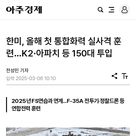
로
아
그
검
전
주
인
색
체
경
메
제
뉴
한미, 올해 첫 통합화력 실사격 훈
련…K2·아파치 등 150대 투입
전성민 기자
공
텍
입력 2025-03-06 10:10
유
스
트
크
기
2025년 FS연습과 연계...F-35A 전투기·정찰드론 등
연합전력 훈련