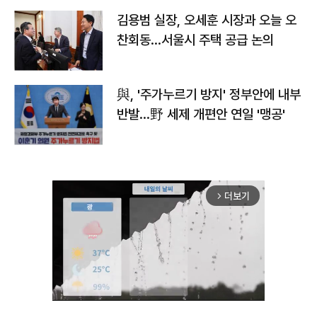
김용범 실장, 오세훈 시장과 오늘 오
찬회동...서울시 주택 공급 논의
與, '주가누르기 방지' 정부안에 내부
반발…野 세제 개편안 연일 '맹공'
더보기
arrow_forward_ios