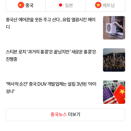
중국
일본
베트남
중국산 에어콘을 웃돈 주고 산다...유럽 열광시킨 메이
디
스티븐 로치 '과거의 홍콩'은 끝났지만 '새로운 홍콩'은
진행중
'역사적 순간' 중국 DUV 개발업체는 설립 3년된 '아이
성나'
중국뉴스
더보기