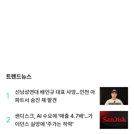
트렌드뉴스
신남성연대 배인규 대표 사망…인천 아
1
파트서 숨진 채 발견
샌디스크, AI 수요에 '매출 4.7배'…가
2
이던스 실망에 '주가는 하락'