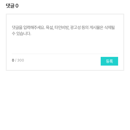
댓글
0
0
/ 300
등록