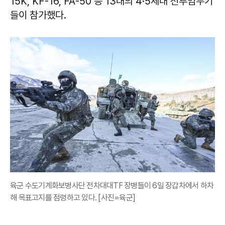
15K, KF-16, FA-50 등 13대의 4·5세대 전투임무기
들이 참가했다.
육군 수도기계화보병사단 전차대대TF 장병들이 6일 장갑차에서 하차
해 목표고지를 점령하고 있다. [사진=육군]