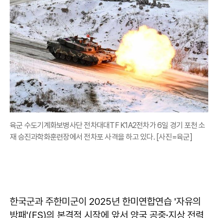
육군 수도기계화보병사단 전차대대TF K1A2전차가 6일 경기 포천 소
재 승진과학화훈련장에서 전차포 사격을 하고 있다. [사진=육군]
한국군과 주한미군이 2025년 한미연합연습 '자유의
방패'(FS)의 본격적 시작에 앞서 양국 공중·지상 전력