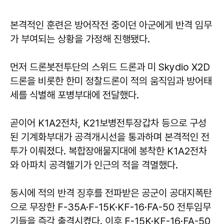
본격적인 훈련은 방어작전 중이던 아군에게 반격 임무
가 부여되는 상황을 가정해 진행됐다.
먼저 드론봇전투단의 스위드 드론과 미 Skydio X2D
드론을 비롯한 한미 정찰드론이 적의 움직임과 방어태
세를 식별해 포병부대에 전달했다.
곧이어 K1A2전차, K21보병전투장갑차 등으로 구성
된 기계화부대가 공격개시선을 통과하며 본격적인 전
투가 이뤄졌다. 복합장애물지대에 봉착한 K1A2전차
와 아파치 공격헬기가 인근의 적을 격멸했다.
동시에 적의 반격 징후를 전파받은 공군이 공대지폭탄
으로 무장한 F-35A·F-15K·KF-16·FA-50 전투임무
기들을 즉각 출격시켰다. 이후 F-15K·KF-16·FA-50