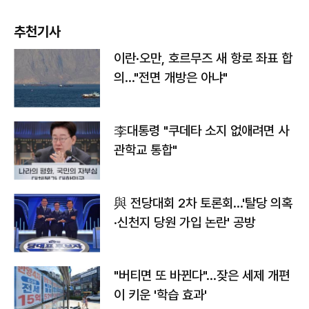
추천기사
이란·오만, 호르무즈 새 항로 좌표 합
의…"전면 개방은 아냐"
李대통령 "쿠데타 소지 없애려면 사
관학교 통합"
與 전당대회 2차 토론회…'탈당 의혹
·신천지 당원 가입 논란' 공방
"버티면 또 바뀐다"…잦은 세제 개편
이 키운 '학습 효과'