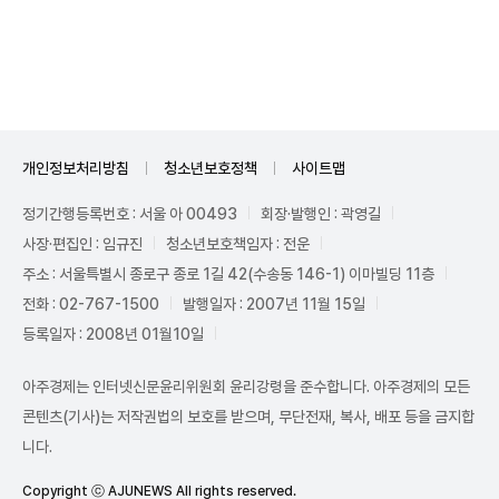
Unmute
개인정보처리방침
청소년보호정책
사이트맵
정기간행등록번호 : 서울 아 00493
회장·발행인 : 곽영길
사장·편집인 : 임규진
청소년보호책임자 : 전운
주소 : 서울특별시 종로구 종로 1길 42(수송동 146-1) 이마빌딩 11층
전화 : 02-767-1500
발행일자 : 2007년 11월 15일
등록일자 : 2008년 01월10일
아주경제는 인터넷신문윤리위원회 윤리강령을 준수합니다. 아주경제의 모든
콘텐츠(기사)는 저작권법의 보호를 받으며, 무단전재, 복사, 배포 등을 금지합
니다.
Copyright ⓒ AJUNEWS All rights reserved.