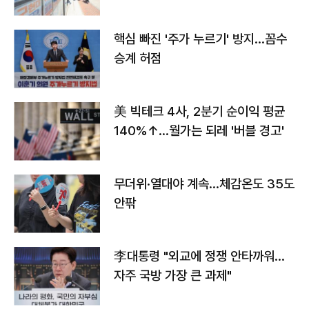
핵심 빠진 '주가 누르기' 방지…꼼수
승계 허점
美 빅테크 4사, 2분기 순이익 평균
140%↑…월가는 되레 '버블 경고'
무더위·열대야 계속…체감온도 35도
안팎
李대통령 "외교에 정쟁 안타까워…
자주 국방 가장 큰 과제"