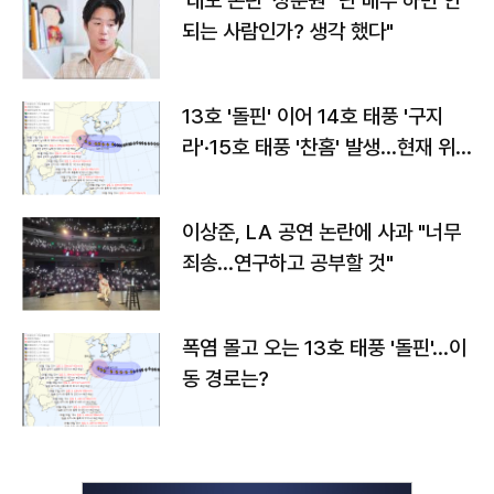
'태도 논란' 정준원 "난 배우 하면 안
되는 사람인가? 생각 했다"
13호 '돌핀' 이어 14호 태풍 '구지
라'·15호 태풍 '찬홈' 발생…현재 위
치와 이동경로는?
이상준, LA 공연 논란에 사과 "너무
죄송…연구하고 공부할 것"
폭염 몰고 오는 13호 태풍 '돌핀'…이
동 경로는?