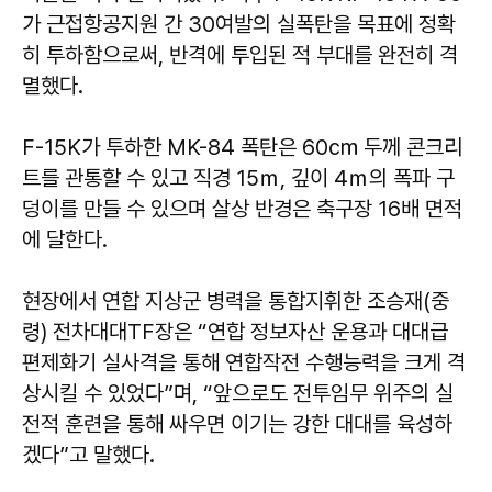
가 근접항공지원 간 30여발의 실폭탄을 목표에 정확
히 투하함으로써, 반격에 투입된 적 부대를 완전히 격
멸했다.
F-15K가 투하한 MK-84 폭탄은 60㎝ 두께 콘크리
트를 관통할 수 있고 직경 15ｍ, 깊이 4ｍ의 폭파 구
덩이를 만들 수 있으며 살상 반경은 축구장 16배 면적
에 달한다.
현장에서 연합 지상군 병력을 통합지휘한 조승재(중
령) 전차대대TF장은 “연합 정보자산 운용과 대대급
편제화기 실사격을 통해 연합작전 수행능력을 크게 격
상시킬 수 있었다”며, “앞으로도 전투임무 위주의 실
전적 훈련을 통해 싸우면 이기는 강한 대대를 육성하
겠다”고 말했다.