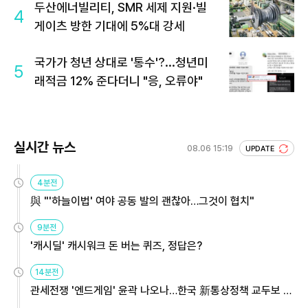
두산에너빌리티, SMR 세제 지원·빌
4
게이츠 방한 기대에 5%대 강세
국가가 청년 상대로 '통수'?...청년미
5
래적금 12% 준다더니 "응, 오류야"
실시간 뉴스
08.06 15:19
UPDATE
4분전
與 "'하늘이법' 여야 공동 발의 괜찮아…그것이 협치"
9분전
'캐시딜' 캐시워크 돈 버는 퀴즈, 정답은?
14분전
관세전쟁 '엔드게임' 윤곽 나오나…한국 新통상정책 교두보 활
용해야