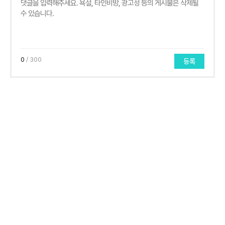
0
/ 300
등록