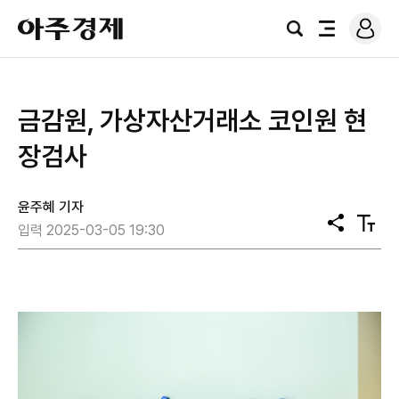
로
아
그
검
전
주
인
색
체
경
메
제
뉴
금감원, 가상자산거래소 코인원 현
장검사
윤주혜 기자
공
텍
입력 2025-03-05 19:30
유
스
트
크
기