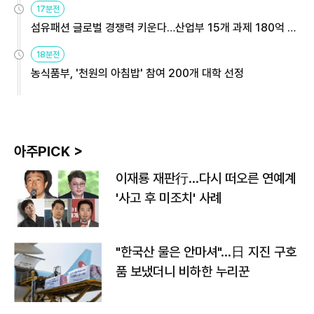
17분전
섬유패션 글로벌 경쟁력 키운다…산업부 15개 과제 180억 지
원
18분전
농식품부, '천원의 아침밥' 참여 200개 대학 선정
아주PICK >
이재룡 재판行…다시 떠오른 연예계
'사고 후 미조치' 사례
"한국산 물은 안마셔"…日 지진 구호
품 보냈더니 비하한 누리꾼