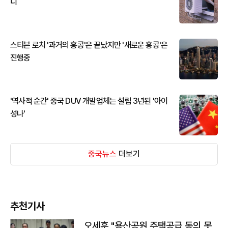
디
스티븐 로치 '과거의 홍콩'은 끝났지만 '새로운 홍콩'은
진행중
'역사적 순간' 중국 DUV 개발업체는 설립 3년된 '아이
성나'
중국뉴스
더보기
추천기사
오세훈 "용산공원 주택공급 동의 못