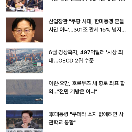
야"
산업장관 "쿠팡 사태, 한미동맹 흔들
사안 아냐…301조 관세 15% 넘지
않도록 협의"
6월 경상흑자, 497억달러 '사상 최
대'…OECD 2위 수준
이란·오만, 호르무즈 새 항로 좌표 합
의…"전면 개방은 아냐"
李대통령 "쿠데타 소지 없애려면 사
관학교 통합"