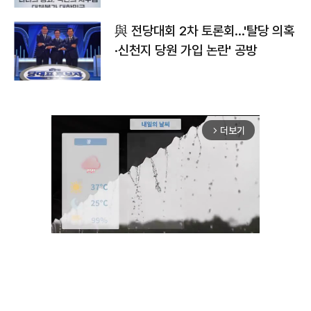
與 전당대회 2차 토론회…'탈당 의혹
·신천지 당원 가입 논란' 공방
더보기
arrow_forward_ios
Unmute