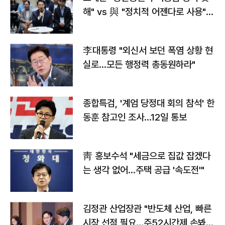
해" vs 與 "정치적 어젠다로 사용"
맞불
李대통령 "외신서 보던 폭염 상황 현
실로…모든 행정력 총동원하라"
종합특검, '계엄 당정대 회의 참석' 한
동훈 참고인 조사...12일 통보
靑 홍보수석 "세금으로 집값 잡겠다
는 생각 없어…주택 공급 '속도전'"
김정관 산업장관 "반도체 산업, 빠른
시장 선점 필요…주52시간제 손봐