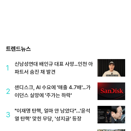
트렌드뉴스
신남성연대 배인규 대표 사망…인천 아
1
파트서 숨진 채 발견
샌디스크, AI 수요에 '매출 4.7배'…가
2
이던스 실망에 '주가는 하락'
"이재명 탄핵, 얼마 안 남았다"...'윤석
3
열 탄핵' 맞힌 무당, '성지글' 등장