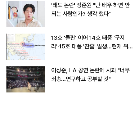
'태도 논란' 정준원 "난 배우 하면 안
되는 사람인가? 생각 했다"
13호 '돌핀' 이어 14호 태풍 '구지
라'·15호 태풍 '찬홈' 발생…현재 위
치와 이동경로는?
이상준, LA 공연 논란에 사과 "너무
죄송…연구하고 공부할 것"