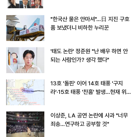
"한국산 물은 안마셔"…日 지진 구호
품 보냈더니 비하한 누리꾼
'태도 논란' 정준원 "난 배우 하면 안
되는 사람인가? 생각 했다"
13호 '돌핀' 이어 14호 태풍 '구지
라'·15호 태풍 '찬홈' 발생…현재 위
치와 이동경로는?
이상준, LA 공연 논란에 사과 "너무
죄송…연구하고 공부할 것"