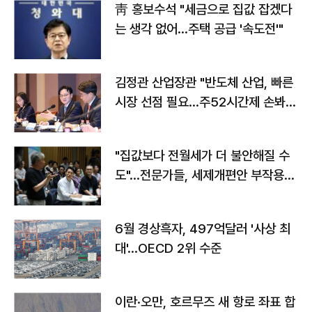
靑 홍보수석 "세금으로 집값 잡겠다
는 생각 없어…주택 공급 '속도전'"
김정관 산업장관 "반도체 산업, 빠른
시장 선점 필요…주52시간제 손봐
야"
"집값보다 전월세가 더 불안해질 수
도"…전문가들, 세제개편안 부작용
우려
6월 경상흑자, 497억달러 '사상 최
대'…OECD 2위 수준
이란·오만, 호르무즈 새 항로 좌표 합