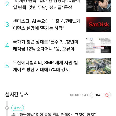
"이재명 탄핵, 얼마 안 남았다"...'윤석
2
열 탄핵' 맞힌 무당, '성지글' 등장
샌디스크, AI 수요에 '매출 4.7배'…가
3
이던스 실망에 '주가는 하락'
국가가 청년 상대로 '통수'?...청년미
4
래적금 12% 준다더니 "응, 오류야"
두산에너빌리티, SMR 세제 지원·빌
5
게이츠 방한 기대에 5%대 강세
실시간 뉴스
08.06 17:41
UPDATE
4분전
與 "'하늘이법' 여야 공동 발의 괜찮아…그것이 협치"