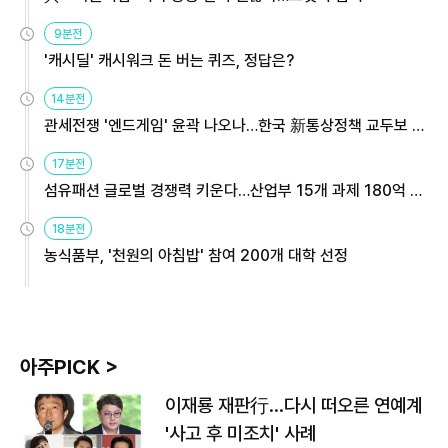
9분전
'캐시딜' 캐시워크 돈 버는 퀴즈, 정답은?
14분전
관세전쟁 '엔드게임' 윤곽 나오나…한국 新통상정책 교두보 활
용해야
17분전
섬유패션 글로벌 경쟁력 키운다…산업부 15개 과제 180억 지
원
18분전
농식품부, '천원의 아침밥' 참여 200개 대학 선정
아주PICK >
이재룡 재판行…다시 떠오른 연예계
'사고 후 미조치' 사례