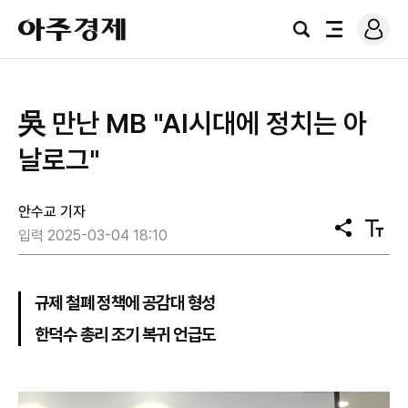
로
아
그
검
전
주
인
색
체
경
메
제
뉴
吳 만난 MB "AI시대에 정치는 아
날로그"
안수교 기자
공
텍
입력 2025-03-04 18:10
유
스
트
크
기
규제 철폐 정책에 공감대 형성
한덕수 총리 조기 복귀 언급도