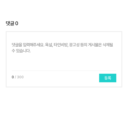
댓글
0
0
/ 300
등록