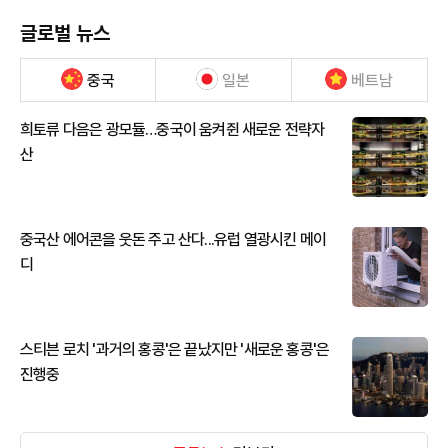
글로벌 뉴스
중국
일본
베트남
희토류 다음은 광모듈…중국이 움켜쥔 새로운 전략자
산
중국산 에어콘을 웃돈 주고 산다...유럽 열광시킨 메이
디
스티븐 로치 '과거의 홍콩'은 끝났지만 '새로운 홍콩'은
진행중