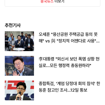
중국뉴스
더보기
추천기사
오세훈 "용산공원 주택공급 동의 못
해" vs 與 "정치적 어젠다로 사용"
맞불
李대통령 "외신서 보던 폭염 상황 현
실로…모든 행정력 총동원하라"
종합특검, '계엄 당정대 회의 참석' 한
동훈 참고인 조사...12일 통보