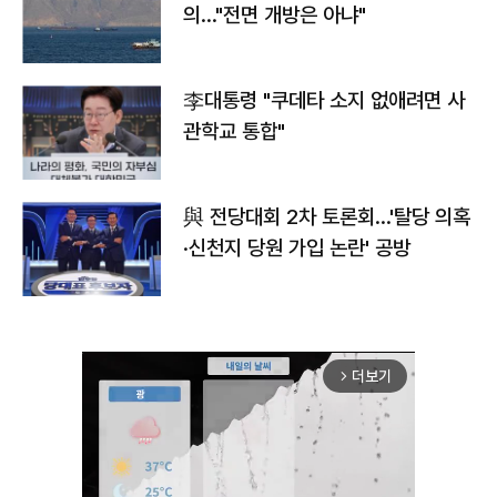
의…"전면 개방은 아냐"
李대통령 "쿠데타 소지 없애려면 사
관학교 통합"
與 전당대회 2차 토론회…'탈당 의혹
·신천지 당원 가입 논란' 공방
더보기
arrow_forward_ios